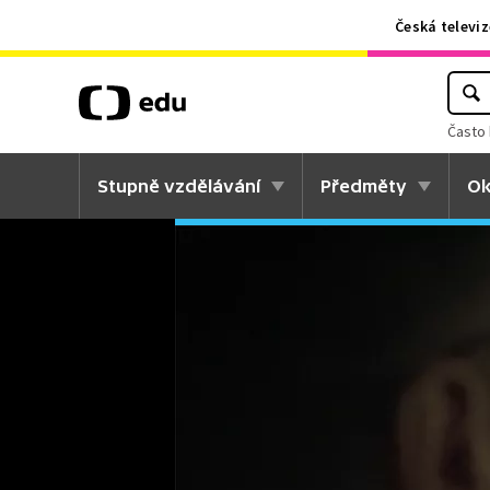
Česká televiz
Často 
Stupně vzdělávání
Předměty
Ok