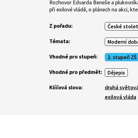
Rozhovor Edvarda Beneše a plukovníka 
při exilové vládě, o plánech na akci, kt
Z pořadu:
České stolet
Témata:
Moderní doba
Vhodné pro stupeň:
2. stupeň ZŠ
Vhodné pro předmět:
Dějepis
Klíčová slova:
druhá světová
exilová vláda