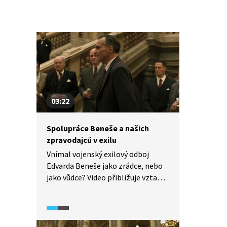
03:22
Spolupráce Beneše a našich
zpravodajců v exilu
Vnímal vojenský exilový odboj
Edvarda Beneše jako zrádce, nebo
jako vůdce? Video přibližuje vztah
vedoucí osobnosti zahraničního
odboje, plukovníka Františka
Moravce, k Edvardu Benešovi.