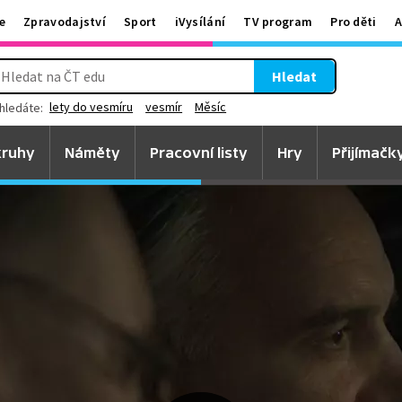
e
Zpravodajství
Sport
iVysílání
TV program
Pro děti
A
Hledat
lety do vesmíru
vesmír
Měsíc
hledáte:
ruhy
Náměty
Pracovní listy
Hry
Přijímačk