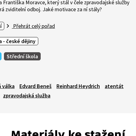
Františka Moravce, který stál v čele zpravodajské služby
erá zviditelní odboj. Jaké motivace za ní stály?
í
Přehrát celý pořad
 - české dějiny
Střední škola
 válka
Edvard Beneš
Reinhard Heydrich
atentát
zpravodajská služba
Materiály ke stažení