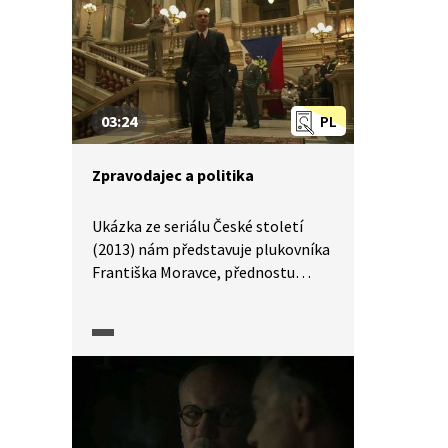
03:24
PL
Zpravodajec a politika
Ukázka ze seriálu České století
(2013) nám představuje plukovníka
Františka Moravce, přednostu
zpravodajské ústředny
československé exilové vlády i další
zpravodajce po vypuknutí druhé
světové války.Ústy Moravce je
představen Edvard Beneš jako
jediná osoba, která může stát
v čele druhého pokusu o vybudování