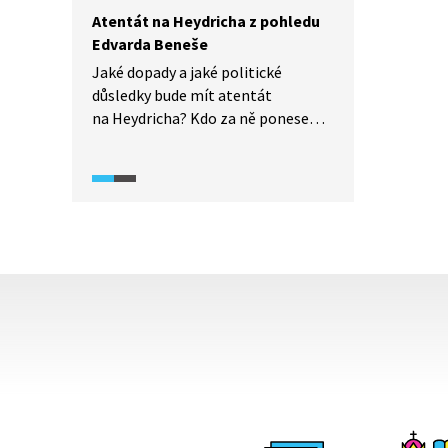
Atentát na Heydricha z pohledu
Edvarda Beneše
Jaké dopady a jaké politické
důsledky bude mít atentát
na Heydricha? Kdo za ně ponese
odpovědnost? Role Edvarda Beneše
v plánech na likvidaci říšského
protektora Reinharda Heydricha
byla komplikovaná.