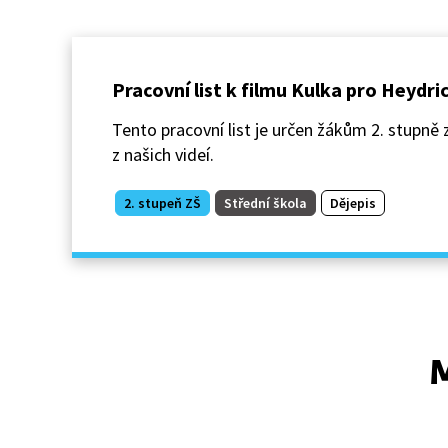
Pracovní list k filmu Kulka pro Heydri
Tento pracovní list je určen žákům 2. stupně z
z našich videí.
2. stupeň ZŠ
Střední škola
Dějepis
M