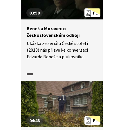
samostatnostého Československa.
03:50
PL
Beneš a Moravec o
československém odboji
Ukázka ze seriálu České století
(2013) nás přizve ke konverzaci
Edvarda Beneše a plukovníka
Františka Moravce v roce 1941. Oba
představitelé zahraničního odboje
rozebírají situaci lidí
v protektorátním Československu,
veřejné mínění o Československu
a v náznacích plán na akci, která
má "probudit" odboj - operaci
Anthropoid.
04:48
PL