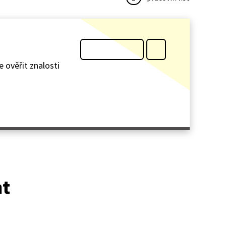
e ověřit znalosti
at