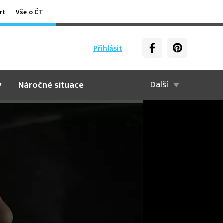
rt
Vše o ČT
Přihlásit
y
Náročné situace
Další