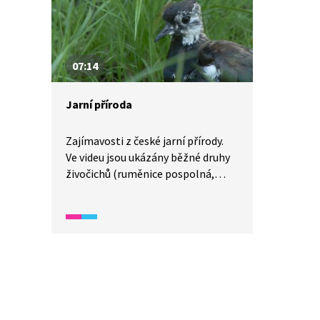
výskytu či využití člověkem
pro lékařské účely nebo v alchymii.
07:14
Jarní příroda
Zajímavosti z české jarní přírody.
Ve videu jsou ukázány běžné druhy
živočichů (ruměnice pospolná,
brhlík), ale i vzácné druhy (skokan
ostronosý, čejka). Dále jsou
představeny i jarní byliny (jaterník
podléška) a z jara rozkvétající
dřeviny (dřín).