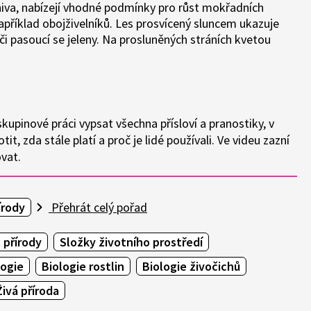
á niva, nabízejí vhodné podmínky pro růst mokřadních
například obojživelníků. Les prosvícený sluncem ukazuje
 či pasoucí se jeleny. Na prosluněných stráních kvetou
upinové práci vypsat všechna přísloví a pranostiky, v
it, zda stále platí a proč je lidé používali. Ve videu zazní
ovat.
írody
Přehrát celý pořad
 přírody
Složky životního prostředí
logie
Biologie rostlin
Biologie živočichů
Živá příroda