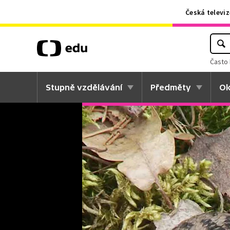
Česká televiz
Často 
Stupně vzdělávání
Předměty
Ok