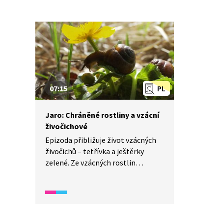
07:15
PL
Jaro: Chráněné rostliny a vzácní
živočichové
Epizoda přibližuje život vzácných
živočichů – tetřívka a ještěrky
zelené. Ze vzácných rostlin
kvetoucích v průběhu května se
představí kosatec nízký a hlaváček
jarní. U každé představované
rostliny a živočicha jsou zmíněny
zajímavosti o jejich způsobu života,