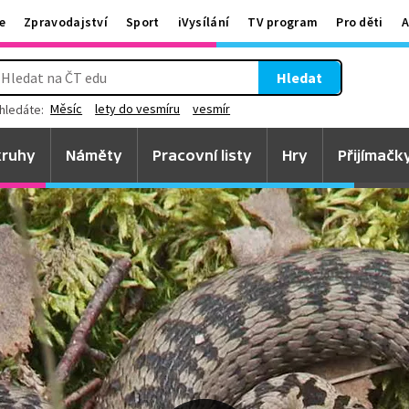
e
Zpravodajství
Sport
iVysílání
TV program
Pro děti
A
Hledat
Měsíc
lety do vesmíru
vesmír
hledáte:
ruhy
Náměty
Pracovní listy
Hry
Přijímačk