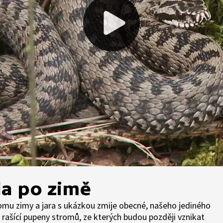
da po zimě
lomu zimy a jara s ukázkou zmije obecné, našeho jediného
ašící pupeny stromů, ze kterých budou později vznikat