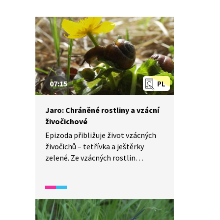
07:15
PL
Jaro: Chráněné rostliny a vzácní
živočichové
Epizoda přibližuje život vzácných
živočichů – tetřívka a ještěrky
zelené. Ze vzácných rostlin
kvetoucích v průběhu května se
představí kosatec nízký a hlaváček
jarní. U každé představované
rostliny a živočicha jsou zmíněny
zajímavosti o jejich způsobu života,