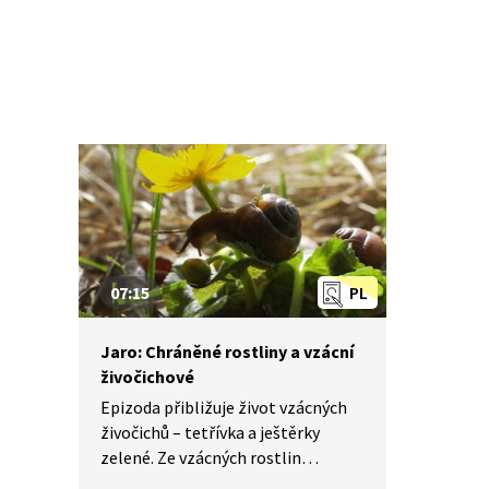
výskytu či využití člověkem
pro lékařské účely nebo v alchymii.
07:15
PL
Jaro: Chráněné rostliny a vzácní
živočichové
Epizoda přibližuje život vzácných
živočichů – tetřívka a ještěrky
zelené. Ze vzácných rostlin
kvetoucích v průběhu května se