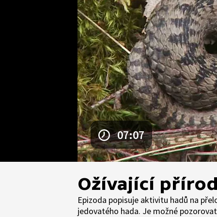
07:07
Ožívající příro
Epizoda popisuje aktivitu hadů na pře
jedovatého hada. Je možné pozorovat r