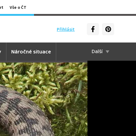
rt
Vše o ČT
Přihlásit
y
Náročné situace
Další