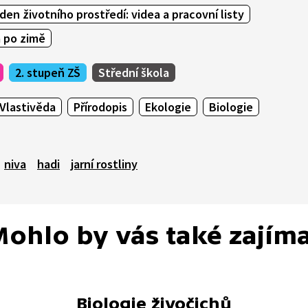
den životního prostředí: videa a pracovní listy
á po zimě
2. stupeň ZŠ
Střední škola
Vlastivěda
Přírodopis
Ekologie
Biologie
niva
hadi
jarní rostliny
ohlo by vás také zajím
Biologie živočichů