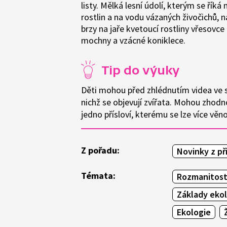
listy. Mělká lesní údolí, kterým se řík
rostlin a na vodu vázaných živočichů, 
brzy na jaře kvetoucí rostliny vřesovce
mochny a vzácné koniklece.
Tip do výuky
Děti mohou před zhlédnutím videa ve sk
nichž se objevují zvířata. Mohou zhodnot
jedno přísloví, kterému se lze více věn
Z pořadu:
Novinky z př
Témata:
Rozmanitost
Základy eko
Ekologie