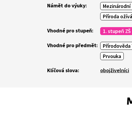
Námět do výuky:
Mezinárodní 
Příroda ožív
Vhodné pro stupeň:
1. stupeň ZŠ
Vhodné pro předmět:
Přírodověda 
Prvouka
Klíčová slova:
obojživelníci
M