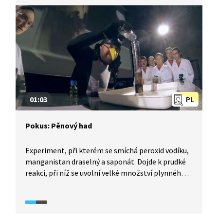
01:03
PL
Pokus: Pěnový had
Experiment, při kterém se smíchá peroxid vodíku,
manganistan draselný a saponát. Dojde k prudké
reakci, při níž se uvolní velké množství plynného
kyslíku. Ten společně se saponátem vytvoří
„pěnového hada“.