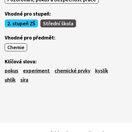
Vhodné pro stupeň:
2. stupeň ZŠ
Střední škola
Vhodné pro předmět:
Chemie
Klíčová slova:
pokus
experiment
chemické prvky
kyslík
uhlík
síra