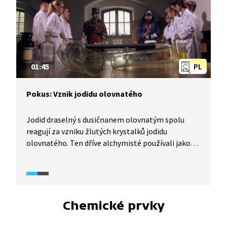
01:45
PL
Pokus: Vznik jodidu olovnatého
Jodid draselný s dusičnanem olovnatým spolu
reagují za vzniku žlutých krystalků jodidu
olovnatého. Ten dříve alchymisté používali jako
látku podobnou zlatu.
Chemické prvky