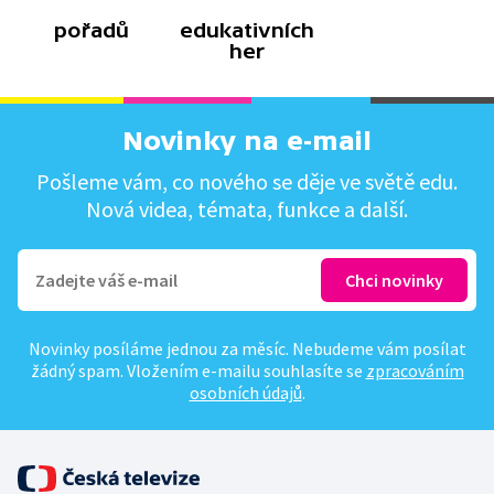
pořadů
edukativních
her
Novinky na e-mail
Pošleme vám, co nového se děje ve světě edu.
Nová videa, témata, funkce a další.
Novinky posíláme jednou za měsíc. Nebudeme vám posílat
žádný spam. Vložením e-mailu souhlasíte se
zpracováním
osobních údajů
.