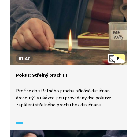
01:47
PL
Pokus: Střelný prach III
Proč se do střelného prachu přidává dusičnan
draselný? V ukázce jsou provedeny dva pokusy:
zapálení střelného prachu bez dusičnanu
draselného a s dusičnanem draselným.