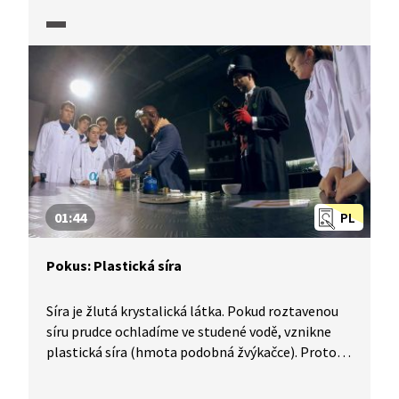
01:44
PL
Pokus: Plastická síra
Síra je žlutá krystalická látka. Pokud roztavenou
síru prudce ochladíme ve studené vodě, vznikne
plastická síra (hmota podobná žvýkačce). Proto se
síra používá k výrobě gumy a pneumatik.