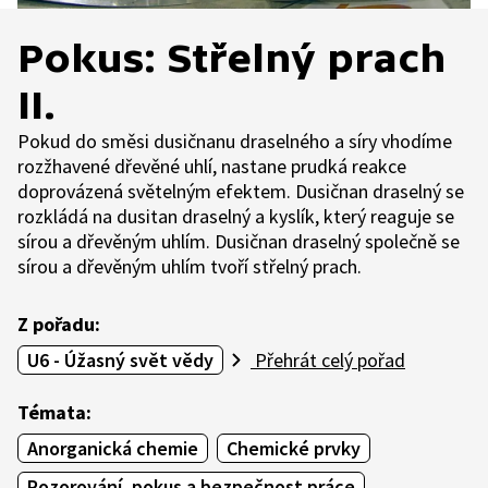
Pokus: Střelný prach
II.
Pokud do směsi dusičnanu draselného a síry vhodíme
rozžhavené dřevěné uhlí, nastane prudká reakce
doprovázená světelným efektem. Dusičnan draselný se
rozkládá na dusitan draselný a kyslík, který reaguje se
sírou a dřevěným uhlím. Dusičnan draselný společně se
sírou a dřevěným uhlím tvoří střelný prach.
Z pořadu:
U6 - Úžasný svět vědy
Přehrát celý pořad
Témata:
Anorganická chemie
Chemické prvky
Pozorování, pokus a bezpečnost práce