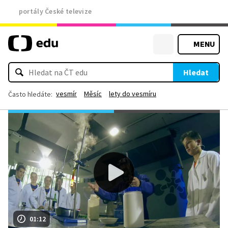
portály České televize
MENU
Hledat
vesmír
Měsíc
lety do vesmíru
Často hledáte:
01:12