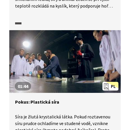
teplotě rozkládá na kyslík, který podporuje hoření
síry a uhlíku.
01:44
PL
Pokus: Plastická síra
Síra je žlutá krystalická látka. Pokud roztavenou
síru prudce ochladíme ve studené vodě, vznikne