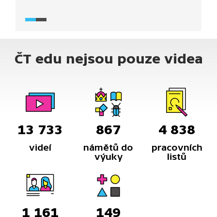
látku podobnou zlatu.
ČT edu nejsou pouze videa
13 733
867
4 838
videí
námětů do
pracovních
výuky
listů
1 161
149