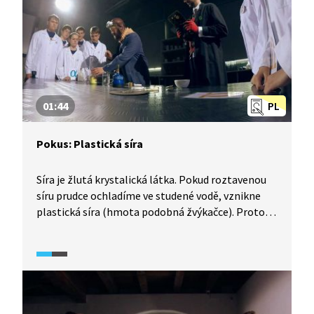
01:44
PL
Pokus: Plastická síra
Síra je žlutá krystalická látka. Pokud roztavenou
síru prudce ochladíme ve studené vodě, vznikne
plastická síra (hmota podobná žvýkačce). Proto se
síra používá k výrobě gumy a pneumatik.