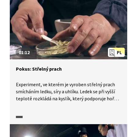
01:12
PL
Pokus: Střelný prach
Experiment, ve kterém je vyroben střelný prach
smícháním ledku, síry a uhlíku. Ledek se při vyšší
teplotě rozkládá na kyslík, který podporuje hoření
síry a uhlíku.