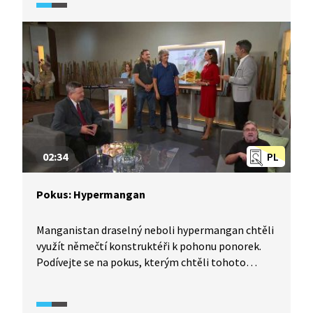
02:34
PL
Pokus: Hypermangan
Manganistan draselný neboli hypermangan chtěli
využít němečtí konstruktéři k pohonu ponorek.
Podívejte se na pokus, kterým chtěli tohoto
dosáhnout. Na druhém pokusu je ukázána prudká
oxidace hypermanganu s glycerolem vypadající
jako sopka.