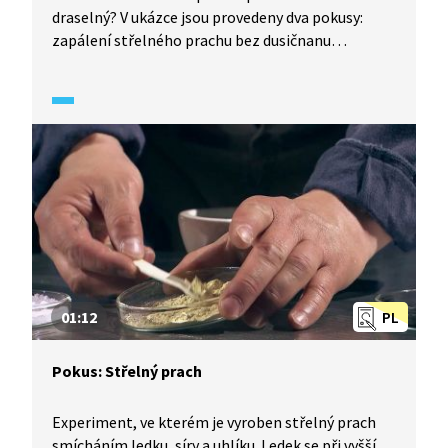
draselný? V ukázce jsou provedeny dva pokusy:
zapálení střelného prachu bez dusičnanu
draselného a s dusičnanem draselným.
01:12
PL
Pokus: Střelný prach
Experiment, ve kterém je vyroben střelný prach
smícháním ledku, síry a uhlíku. Ledek se při vyšší