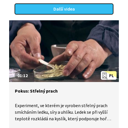
Další videa
01:12
PL
Pokus: Střelný prach
Experiment, ve kterém je vyroben střelný prach
smícháním ledku, síry a uhlíku. Ledek se při vyšší
teplotě rozkládá na kyslík, který podporuje hoření
síry a uhlíku.