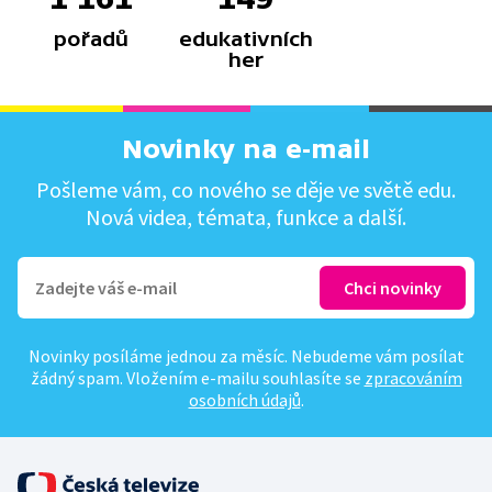
pořadů
edukativních
her
Novinky na e-mail
Pošleme vám, co nového se děje ve světě edu.
Nová videa, témata, funkce a další.
Novinky posíláme jednou za měsíc. Nebudeme vám posílat
žádný spam. Vložením e-mailu souhlasíte se
zpracováním
osobních údajů
.