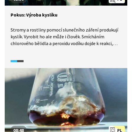
Pokus: Výroba kyslíku
Stromy a rostliny pomocí slunečního záření produkují
kyslík. Vyrobit ho ale může i člověk. Smícháním
chlorového bělidla a peroxidu vodíku dojde k reakci,
při které vzniká voda, sůl a také kyslík. Přiblížením
žhavé špejle provedeme důkaz přítomnosti kyslíku,
který je nezbytný pro hoření.
08:48
PL