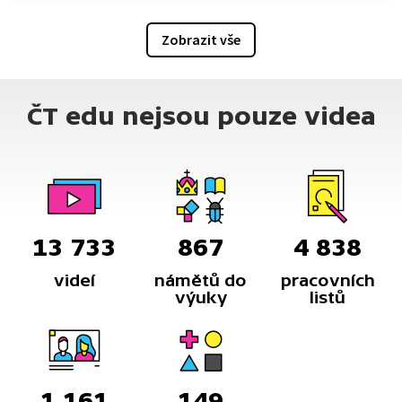
Zobrazit vše
ČT edu nejsou pouze videa
13 733
867
4 838
videí
námětů do
pracovních
výuky
listů
1 161
149