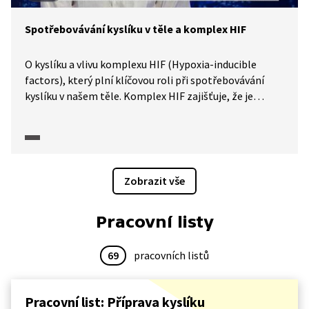
Spotřebovávání kyslíku v těle a komplex HIF
O kyslíku a vlivu komplexu HIF (Hypoxia-inducible
factors), který plní klíčovou roli při spotřebovávání
kyslíku v našem těle. Komplex HIF zajišťuje, že je
v našem těle vždy tak akorát kyslíku na správném
místě. Při poruše HIF dochází k tomu, že buňky reagují
na nedostatek kyslíku. To může vést ke změnám práce
s kyslíkem v těle, k přílišnému zadýchávání se
či například k horšímu hojení ran. Znalost komplexu
Zobrazit vše
HIF může pomoci i při boji s rakovinou.
Pracovní listy
69
pracovních listů
Pracovní list: Příprava kyslíku