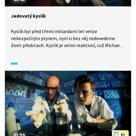
Jedovatý kyslík
Kyslík byl před třemi miliardami let velice
nebezpečným plynem, nyní si bez něj nedovedeme
život představit. Kyslík je velmi reaktivní, což Michael
demonstruje zapálením kapalného kyslíku.
01:59
PL