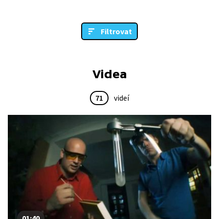
Filtrovat
Videa
71
videí
01:40