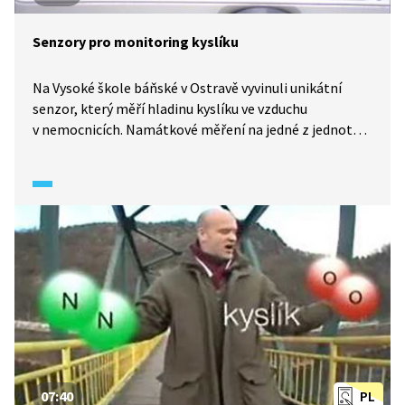
Senzory pro monitoring kyslíku
Na Vysoké škole báňské v Ostravě vyvinuli unikátní
senzor, který měří hladinu kyslíku ve vzduchu
v nemocnicích. Namátkové měření na jedné z jednotek
naměřilo 27 % kyslíku, což je nebezpečně mnoho
a hrozí nebezpečí výbuchu či požáru. A právě proto se
ostravští vědci vrhli na vývoj tohoto senzoru. Jen
ostravské nemocnice by jich potřebovaly několik
desítek.
07:40
PL