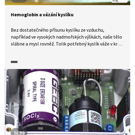
Hemoglobin a vázání kyslíku
Bez dostatečného přísunu kyslíku ze vzduchu,
například ve vysokých nadmořských výškách, naše tělo
slábne a mysl rovněž. Tolik potřebný kyslík váže v krvi
sloučenina známá jako hemoglobin. Michael ale
pracuje na jiných sloučeninách, které rovněž vážou
kyslík. Jsou to speciální borové klastry, které stejně
jako hemoglobin umí zase kyslík za vhodných
podmínek pustit.
01:50