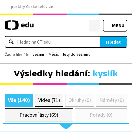
portály České televize
MENU
Hledat
vesmír
Měsíc
lety do vesmíru
Často hledáte:
Výsledky hledání:
kyslík
Vše (140)
Videa (71)
Okruhy (0)
Náměty (0)
Pracovní listy (69)
Pořady (0)