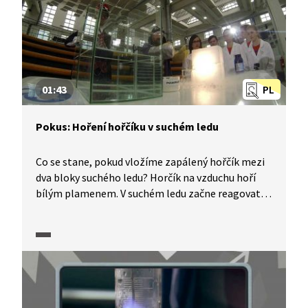
01:43
PL
Pokus: Hoření hořčíku v suchém ledu
Co se stane, pokud vložíme zapálený hořčík mezi
dva bloky suchého ledu? Horčík na vzduchu hoří
bílým plamenem. V suchém ledu začne reagovat
s oxidem uhličitým a tím vytvoří intenzivní světlo.