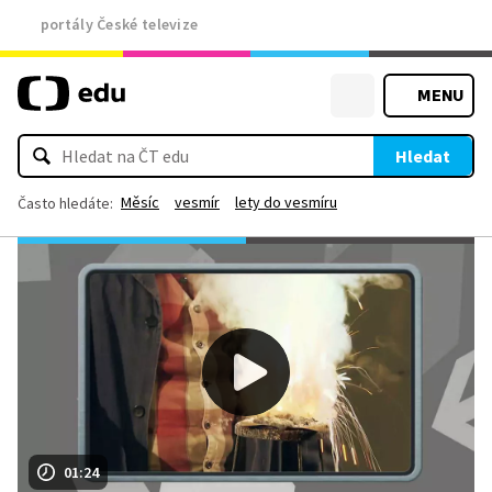
portály České televize
MENU
Hledat
Měsíc
vesmír
lety do vesmíru
Často hledáte:
01:24