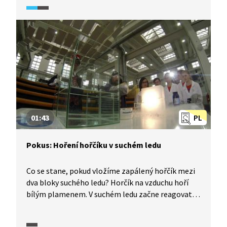
pára. V tomto prostředí se zinečný prach začne
měnit na oxid zinečnatý hořením. Také poznáte
vlastnosti karbidu vápníku. Co se stane při jeho
vhození do sněhu? Uvolňuje se plyn zvaný
acetylen, který velmi ochotně hoří.
01:43
PL
Pokus: Hoření hořčíku v suchém ledu
Co se stane, pokud vložíme zapálený hořčík mezi
dva bloky suchého ledu? Horčík na vzduchu hoří
bílým plamenem. V suchém ledu začne reagovat
s oxidem uhličitým a tím vytvoří intenzivní světlo.