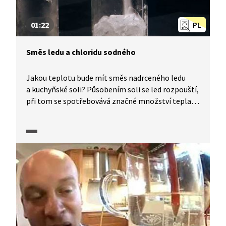
01:22
PL
Směs ledu a chloridu sodného
Jakou teplotu bude mít směs nadrceného ledu
a kuchyňské soli? Působením soli se led rozpouští,
při tom se spotřebovává značné množství tepla,
takže směs má nižší teplotu než je teplota ledu.