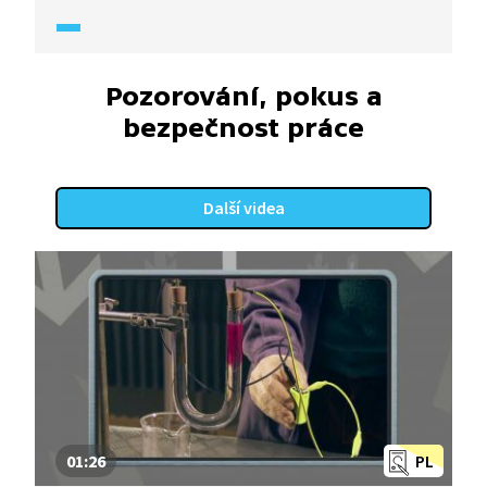
nejen dozvíte, jak vyvolat fotografii, ale i jaký je
rozdíl mezi negativem a pozitivem.
Pozorování, pokus a
bezpečnost práce
Další videa
01:26
PL