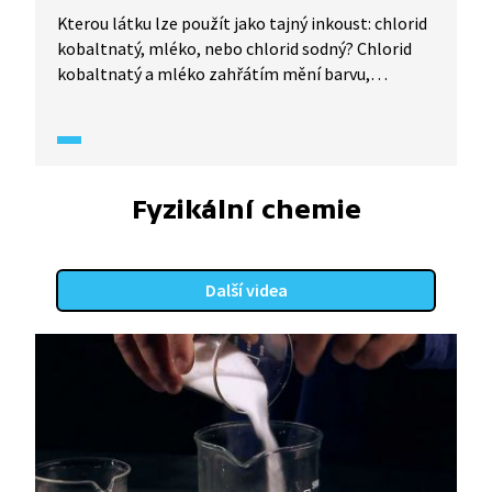
Kterou látku lze použít jako tajný inkoust: chlorid
kobaltnatý, mléko, nebo chlorid sodný? Chlorid
kobaltnatý a mléko zahřátím mění barvu,
zatímco chlorid sodný ne.
Fyzikální chemie
Další videa