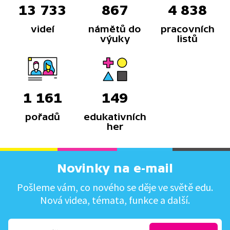
13 733
867
4 838
videí
námětů do
pracovních
výuky
listů
1 161
149
pořadů
edukativních
her
Novinky na e-mail
Pošleme vám, co nového se děje ve světě edu.
Nová videa, témata, funkce a další.