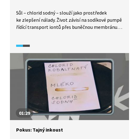
Sůl – chlorid sodný – slouží jako prostředek
ke zlepšení nálady. Život závisí na sodíkové pumpě
řídící transport iontů přes buněčnou membránu.
Na jazyku sůl aktivuje centra libosti. Její dobré
rozpustnosti ve vodě lze použít k oddělení soli
od písku, filtrací a následnou krystalizací.
01:29
Pokus: Tajný inkoust