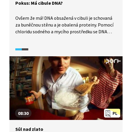
Pokus: Má cibule DNA?
Ovšem že má! DNA obsažená v cibuli je schovaná
za buněčnou stěnu a je obalená proteiny. Pomocí
chloridu sodného a mycího prostředku se DNA
extrahuje do vody. Extrakci urychlíme použitím
vlažné vodní lázně. Po filtraci získáme molekuly
DNA rozpuštěné ve vodě a přidáním studeného
alkoholu molekuly DNA dokonce uvidíme.
08:30
PL
Sůl nad zlato