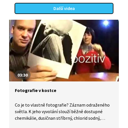
Další videa
03:30
Fotografie v kostce
Co je to vlastně fotografie? Záznam odraženého
světla. K jeho vyvolání slouží běžně dostupné
chemikálie, dusičnan stříbrný, chlorid sodný,
k ustálení thiosíran sodný. Zhlédnutím videa se