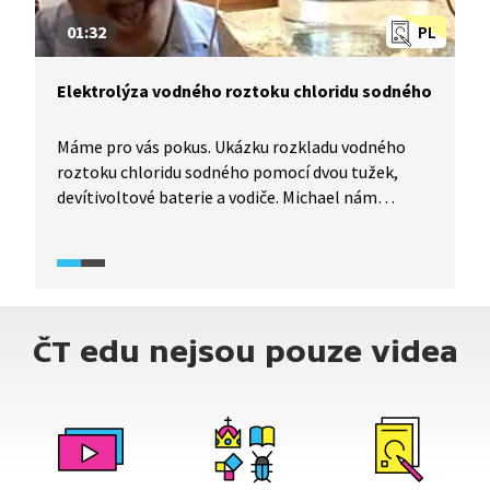
01:32
PL
Elektrolýza vodného roztoku chloridu sodného
Máme pro vás pokus. Ukázku rozkladu vodného
roztoku chloridu sodného pomocí dvou tužek,
devítivoltové baterie a vodiče. Michael nám
vysvětlí, co je to elektrolýza. Na dvou elektrodách
získaných z ořezaných tužek se po zapojení vyvíjejí
plyny. Na záporné katodě vzniká vodík, který
můžeme skladovat a používat jako palivo,
a na kladné anodě chlór. Možná pro vás máme
ČT edu nejsou pouze videa
recept na energetickou krizi.