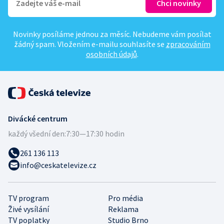
Novinky posíláme jednou za měsíc. Nebudeme vám posílat
žádný spam. Vložením e-mailu souhlasíte se
zpracováním
osobních údajů
.