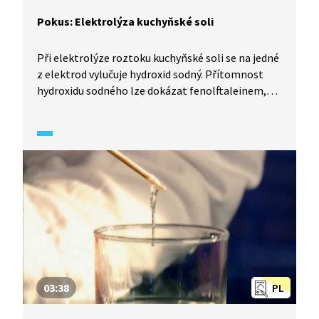
Pokus: Elektrolýza kuchyňské soli
Při elektrolýze roztoku kuchyňské soli se na jedné
z elektrod vylučuje hydroxid sodný. Přítomnost
hydroxidu sodného lze dokázat fenolftaleinem,
který barví roztok do fialova.
03:38
PL