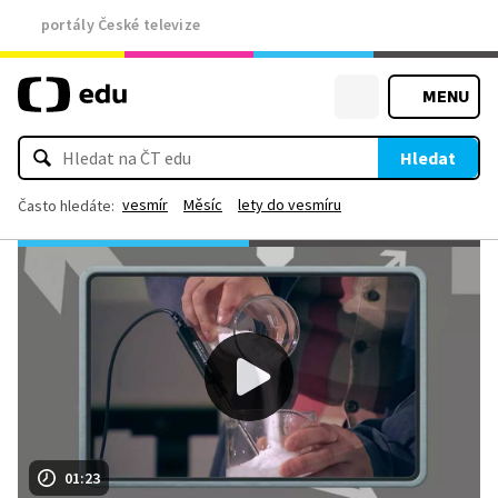
portály České televize
MENU
Hledat
vesmír
Měsíc
lety do vesmíru
Často hledáte:
01:23