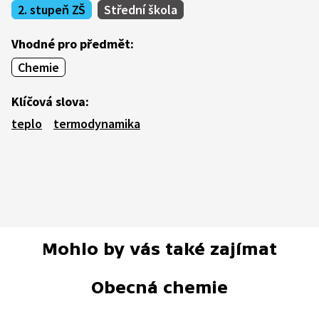
2. stupeň ZŠ
Střední škola
Vhodné pro předmět:
Chemie
Klíčová slova:
teplo
termodynamika
Mohlo by vás také zajímat
Obecná chemie