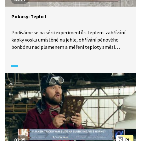
Pokusy: Teplo l
Podíváme se na sérii experimentů s teplem: zahřívání
kapky vosku umístěné na jehle, ohřívání pěnového
bonbónu nad plamenem a měření teploty směsi
drceného ledu se solí. Co se tím dozvíme o teplu a jeho
působení? Podívejte se!
02:25
PL