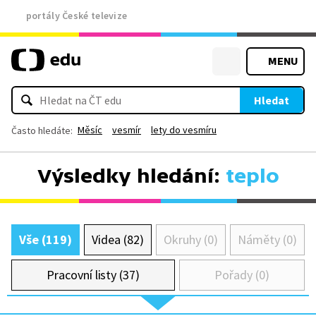
portály České televize
MENU
Hledat
Měsíc
vesmír
lety do vesmíru
Často hledáte:
Výsledky hledání:
teplo
Vše (119)
Videa (82)
Okruhy (0)
Náměty (0)
Pracovní listy (37)
Pořady (0)