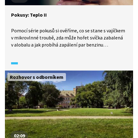
Pokusy: Teplo II
Pomocí série pokusů si ověříme, co se stane s vajíčkem
v mikrovlnné troubě, zda může hořet svíčka zabalená
v alobalu a jak probíhá zapálení par benzinu
v plechovce přikryté kartonovým víčkem. Co se tím
dozvíme o teplu a jeho působení? Podívejte se!
Rozhovor s odborníkem
02:09