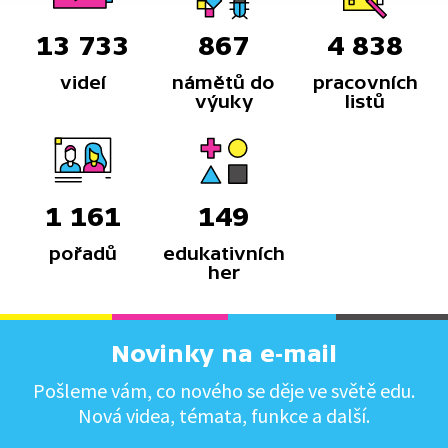
13 733
867
4 838
videí
námětů do
pracovních
výuky
listů
1 161
149
pořadů
edukativních
her
Novinky na e-mail
Pošleme vám, co nového se děje ve světě edu.
Nová videa, témata, funkce a další.