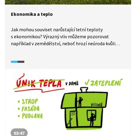
Ekonomika a teplo
Jak mohou souviset narůstající letní teploty
s ekonomikou? Výrazný vliv můžeme pozorovat
například v zemědělství, neboť hrozí neúroda kvůli
suchu, ale také ve výstavbě budov, které se v létě již
neobejdou bez klimatizací.
03:47