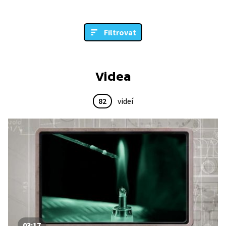
Filtrovat
Videa
82
videí
03:17