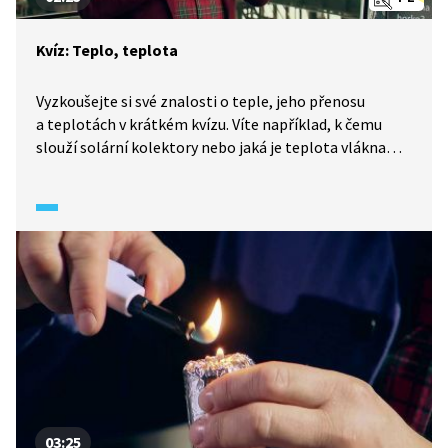
Kvíz: Teplo, teplota
Vyzkoušejte si své znalosti o teple, jeho přenosu
a teplotách v krátkém kvízu. Víte například, k čemu
slouží solární kolektory nebo jaká je teplota vlákna
svítící žárovky?
03:25