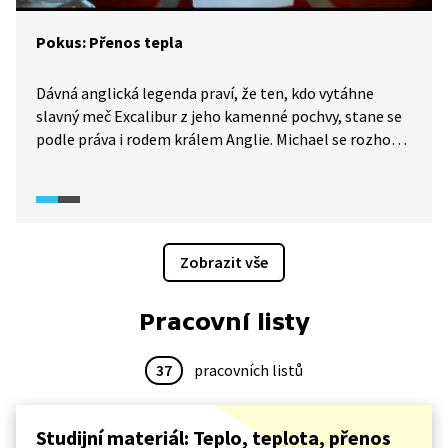
(CEET), Výzkumné energetické centrum (VEC).
Pokus: Přenos tepla
Dávná anglická legenda praví, že ten, kdo vytáhne
slavný meč Excalibur z jeho kamenné pochvy, stane se
podle práva i rodem králem Anglie. Michael se rozhodl,
že napoví mladému Artušovi, jak na to. Vysvětlí nám, co
je to přenos tepla a čím jej lze ovlivnit. Ukáže nám také
několik experimentů, na nichž svá tvrzení dokáže.
Zobrazit vše
Pracovní listy
37
pracovních listů
Studijní materiál: Teplo, teplota, přenos