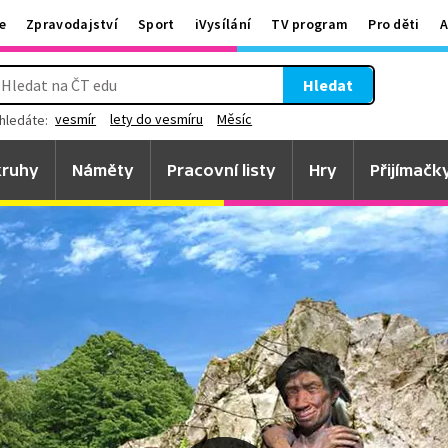
e
Zpravodajství
Sport
iVysílání
TV program
Pro děti
A
Hledat
vesmír
lety do vesmíru
Měsíc
hledáte:
ruhy
Náměty
Pracovní listy
Hry
Přijímačk