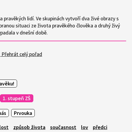
ta pravěkých lidí. Ve skupinách vytvoří dva živé obrazy s
ranou situaci ze života pravěkého člověka a druhý živý
ypadala v dnešní době.
Přehrát celý pořad
avěku!
1. stupeň ZŠ
nás
Prvouka
lost
způsob života
současnost
lov
předci