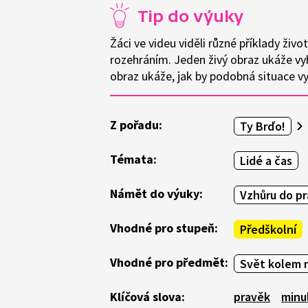
Tip do výuky
Žáci ve videu viděli různé příklady živo
rozehráním. Jeden živý obraz ukáže vyb
obraz ukáže, jak by podobná situace v
Z pořadu:
Ty Brďo!
Témata:
Lidé a čas
Námět do výuky:
Vzhůru do pr
Vhodné pro stupeň:
Předškolní
Vhodné pro předmět:
Svět kolem 
Klíčová slova:
pravěk
minu