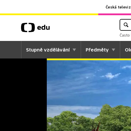
Česká televiz
Často 
Stupně vzdělávání
Předměty
Ok