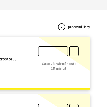
2
pracovní listy
 prostoru,
Časová náročnost:
15 minut