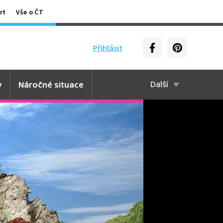
rt
Vše o ČT
Přihlásit
y
Náročné situace
Další