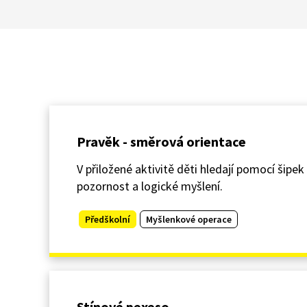
Pravěk - směrová orientace
V přiložené aktivitě děti hledají pomocí šipek
pozornost a logické myšlení.
Předškolní
Myšlenkové operace
Stínové pexeso