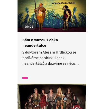
09:27
Sám v muzeu: Lebka
neandertálce
S doktorem Alešem Hrdličkou se
podíváme na sbírku lebek
neandertálců a dozvíme se něco
o rozdílech mezi pralidmi
a neandertálci. Ti byli potomci
praopů, stejně jako my. Lidé,
neandertálci i opice se vyvinuli
ze stejného tvora. Nějaký čas žili
dokonce vedle sebe.