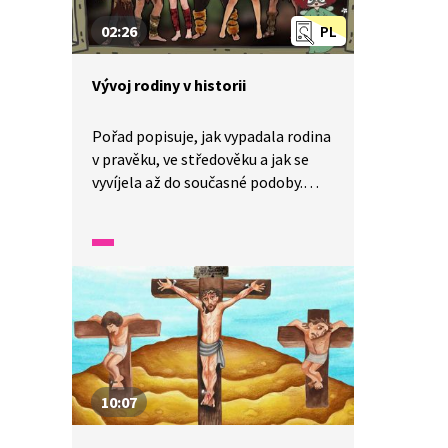
02:26
PL
Vývoj rodiny v historii
Pořad popisuje, jak vypadala rodina
v pravěku, ve středověku a jak se
vyvíjela až do současné podoby.
Pasáž stručně představí fungování
pravěké tlupy, středověké široké
rodiny a podobu současné rodiny.
10:07