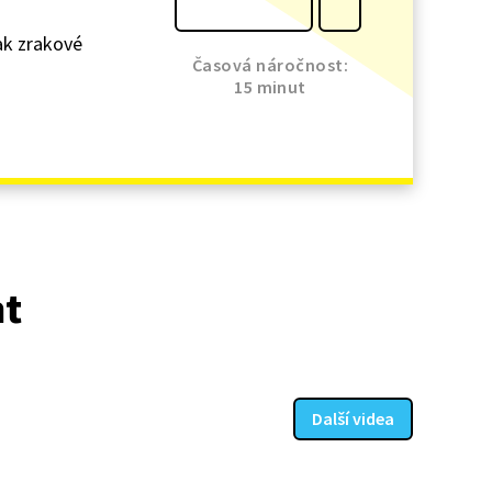
tak zrakové
Časová náročnost:
15 minut
at
Další videa