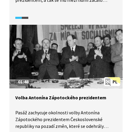
prezidentem, a tak se mu mezi lidmi začalo
přezdívat „schöne Tony“, krásný Tony. Video
zachycuje jeho návštěvu průmyslové Ostravy.
01:48
PL
Volba Antonína Zápotockého prezidentem
Pasáž zachycuje okolnosti volby Antonína
Zápotockého prezidentem Československé
republiky na pozadí změn, které se odehrály