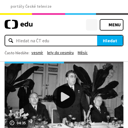
portály České televize
MENU
Hledat
vesmír
lety do vesmíru
Měsíc
Často hledáte:
04:35