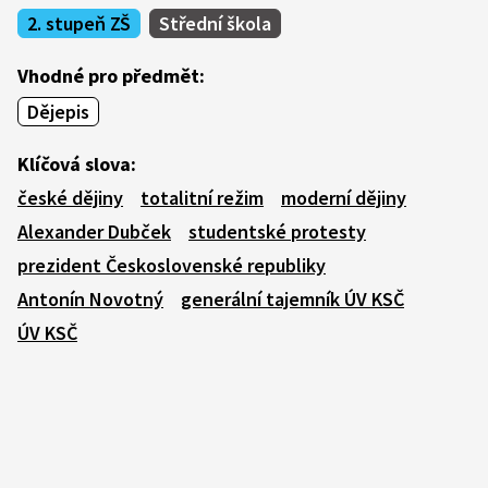
2. stupeň ZŠ
Střední škola
Vhodné pro předmět:
Dějepis
Klíčová slova:
české dějiny
totalitní režim
moderní dějiny
Alexander Dubček
studentské protesty
prezident Československé republiky
Antonín Novotný
generální tajemník ÚV KSČ
ÚV KSČ