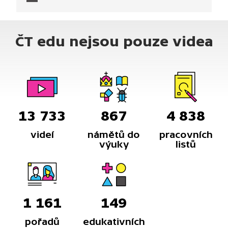
ČT edu nejsou pouze videa
13 733
867
4 838
videí
námětů do
pracovních
výuky
listů
1 161
149
pořadů
edukativních