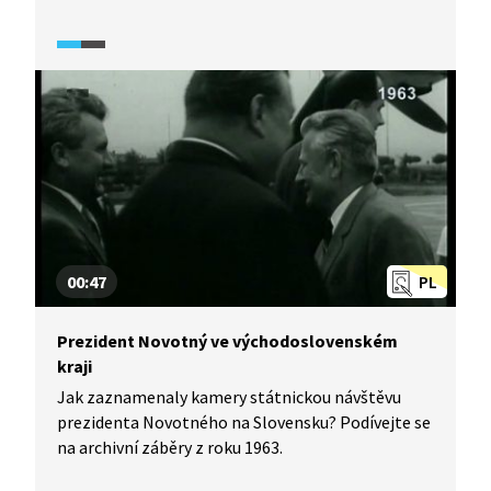
v SSSR po smrti J. V. Stalina. Ukazuje také změny
ve vedení KSČ.
00:47
PL
Prezident Novotný ve východoslovenském
kraji
Jak zaznamenaly kamery státnickou návštěvu
prezidenta Novotného na Slovensku? Podívejte se
na archivní záběry z roku 1963.