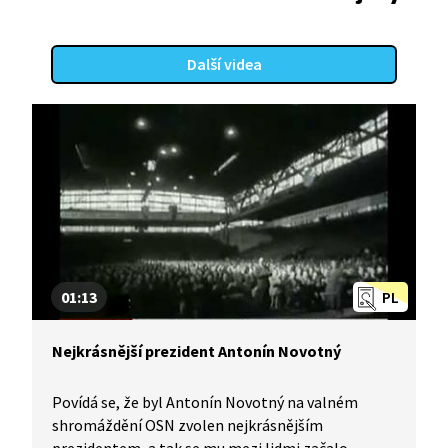
Další videa
01:13
PL
Nejkrásnější prezident Antonín Novotný
Povídá se, že byl Antonín Novotný na valném
shromáždění OSN zvolen nejkrásnějším