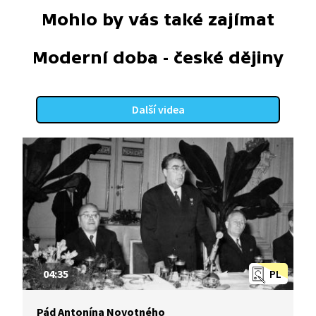
Mohlo by vás také zajímat
Moderní doba - české dějiny
Další videa
04:35
PL
Pád Antonína Novotného