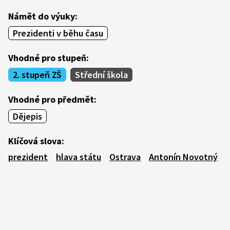
Námět do výuky:
Prezidenti v běhu času
Vhodné pro stupeň:
2. stupeň ZŠ
Střední škola
Vhodné pro předmět:
Dějepis
Klíčová slova:
prezident
hlava státu
Ostrava
Antonín Novotný