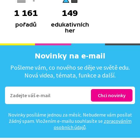
1 161
149
pořadů
edukativních
her
Novinky na e-mail
Pošleme vám, co nového se děje ve světě edu.
Nová videa, témata, funkce a další.
Novinky posíláme jednou za měsíc. Nebudeme vám posílat
žádný spam. Vložením e-mailu souhlasíte se
zpracováním
osobních údajů
.