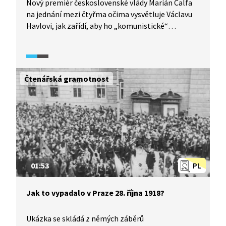
Nový premiér československé vlády Marián Čalfa
na jednání mezi čtyřma očima vysvětluje Václavu
Havlovi, jak zařídí, aby ho „komunistické“
Federální shromáždění zvolilo prezidentem.
Čtenářská gramotnost
01:53
PL
Jak to vypadalo v Praze 28. října 1918?
Ukázka se skládá z němých záběrů