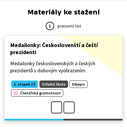
Materiály ke stažení
1
pracovní list
Medailonky: Českoslovenští a čeští
prezidenti
Medailonky československých a českých
prezidentů s dobovým vyobrazením.
2. stupeň ZŠ
Střední škola
Dějepis
Čtenářská gramotnost