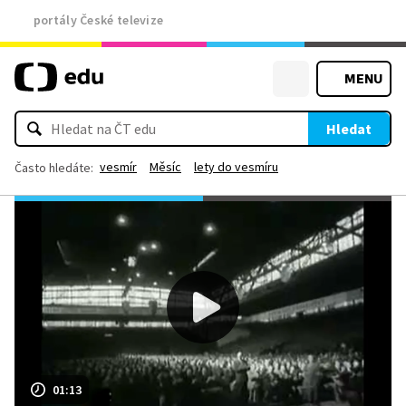
portály České televize
MENU
Hledat
vesmír
Měsíc
lety do vesmíru
Často hledáte:
01:13