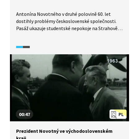
Antonína Novotného v druhé polovině 60. let
dostihly problémy československé společnosti.
Pasáž ukazuje studentské nepokoje na Strahově,
odpadnutí přátel a spojenců, odchod z čela KSČ
a posléze i z postu prezidenta republiky.
00:47
PL
Prezident Novotný ve východoslovenském
kraji