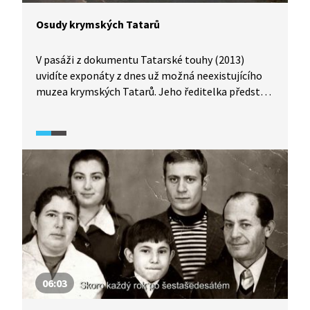
Osudy krymských Tatarů
V pasáži z dokumentu Tatarské touhy (2013)
uvidíte exponáty z dnes už možná neexistujícího
muzea krymských Tatarů. Jeho ředitelka představí
i jejich každodenní zvyky. V druhé polovině pak
uslyšíte stručnou historii jejich osudů a příběh
poloostrova Krym.
06:03