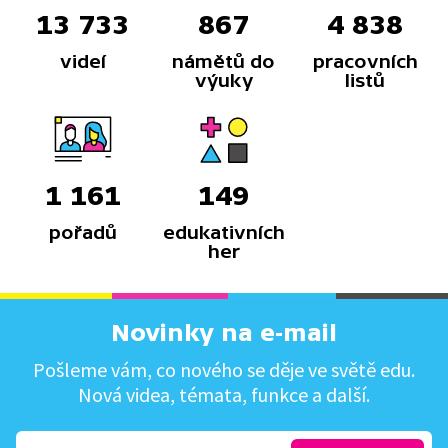
13 733
867
4 838
videí
námětů do
pracovních
výuky
listů
1 161
149
pořadů
edukativních
her
Novinky na e-mail
Pošleme vám, co nového se děje ve světě edu.
Nová videa, témata, funkce a další.