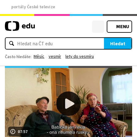
portály České televize
MENU
Hledat
Měsíc
vesmír
lety do vesmíru
Často hledáte:
07:57