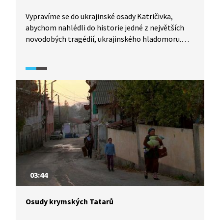
Vypravíme se do ukrajinské osady Katričivka,
abychom nahlédli do historie jedné z největších
novodobých tragédií, ukrajinského hladomoru.
Historici jsou přesvědčeni, že se jednalo
o záměrně organizovanou akci s cílem dokončit
kolektivizaci a donutit venkov k poslušnosti.
03:44
Osudy krymských Tatarů