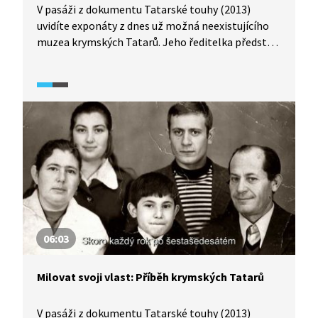
V pasáži z dokumentu Tatarské touhy (2013)
uvidíte exponáty z dnes už možná neexistujícího
muzea krymských Tatarů. Jeho ředitelka představí
i jejich každodenní zvyky. V druhé polovině pak
uslyšíte stručnou historii jejich osudů a příběh
poloostrova Krym.
06:03
Milovat svoji vlast: Příběh krymských Tatarů
V pasáži z dokumentu Tatarské touhy (2013)