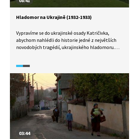
08:41
Hladomor na Ukrajině (1932-1933)
Vypravíme se do ukrajinské osady Katričivka,
abychom nahlédli do historie jedné z největších
novodobých tragédií, ukrajinského hladomoru.
Historici jsou přesvědčeni, že se jednalo
o záměrně organizovanou akci s cílem dokončit
kolektivizaci a donutit venkov k poslušnosti.
03:44