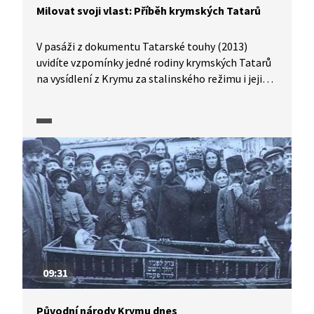
Milovat svoji vlast: Příběh krymských Tatarů
V pasáži z dokumentu Tatarské touhy (2013)
uvidíte vzpomínky jedné rodiny krymských Tatarů
na vysídlení z Krymu za stalinského režimu i jejich
pokusy vrátit se z vyhnanství zpět na Krym.
Pro mnohé z nich byl návrat v devadesátých letech
splněním celoživotních tužeb. Po ruské anexi
poloostrova v roce 2014 se jejich pozice výrazně
zhoršila a mnozí opět z Krymu odešli, většinově
do vnitřní Ukrajiny.
09:31
Původní národy Krymu dnes