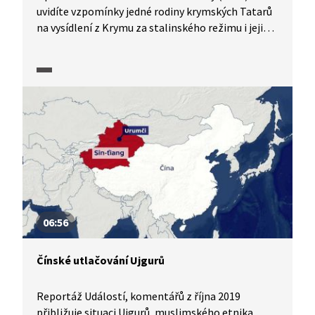
uvidíte vzpomínky jedné rodiny krymských Tatarů
na vysídlení z Krymu za stalinského režimu i jejich
pokusy vrátit se z vyhnanství zpět na Krym.
Pro mnohé z nich byl návrat v devadesátých letech
splněním celoživotních tužeb. Po ruské anexi
poloostrova v roce 2014 se jejich pozice výrazně
zhoršila a mnozí opět z Krymu odešli, většinově
do vnitřní Ukrajiny.
06:56
Čínské utlačování Ujgurů
Reportáž Událostí, komentářů z října 2019
přibližuje situaci Ujgurů, muslimského etnika