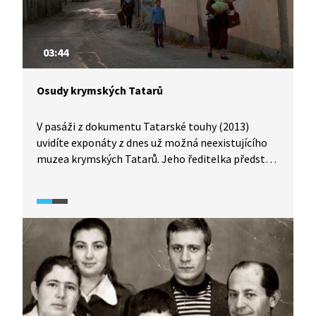
03:44
Osudy krymských Tatarů
V pasáži z dokumentu Tatarské touhy (2013)
uvidíte exponáty z dnes už možná neexistujícího
muzea krymských Tatarů. Jeho ředitelka představí
i jejich každodenní zvyky. V druhé polovině pak
uslyšíte stručnou historii jejich osudů a příběh
poloostrova Krym.