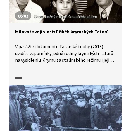
06:03
Milovat svoji vlast: Příběh krymských Tatarů
V pasáži z dokumentu Tatarské touhy (2013)
uvidíte vzpomínky jedné rodiny krymských Tatarů
na vysídlení z Krymu za stalinského režimu i jejich
pokusy vrátit se z vyhnanství zpět na Krym.
Pro mnohé z nich byl návrat v devadesátých letech
splněním celoživotních tužeb. Po ruské anexi
poloostrova v roce 2014 se jejich pozice výrazně
zhoršila a mnozí opět z Krymu odešli, většinově
do vnitřní Ukrajiny.