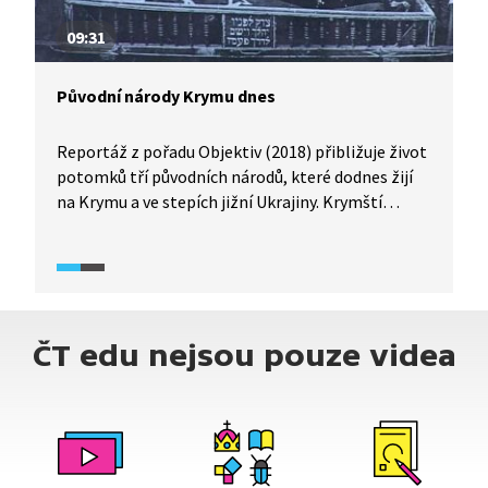
09:31
Původní národy Krymu dnes
Reportáž z pořadu Objektiv (2018) přibližuje život
potomků tří původních národů, které dodnes žijí
na Krymu a ve stepích jižní Ukrajiny. Krymští
Tataři, Karaimové (Karaité) a Krymčakové
(Krymčáci) se snaží uchovat své tradice navzdory
nepříznivým okolnostem, které se na jejich osudu
podepsaly v průběhu (nejen) dvacátého století.
Seznamte se s jejich historií a životy.
ČT edu nejsou pouze videa