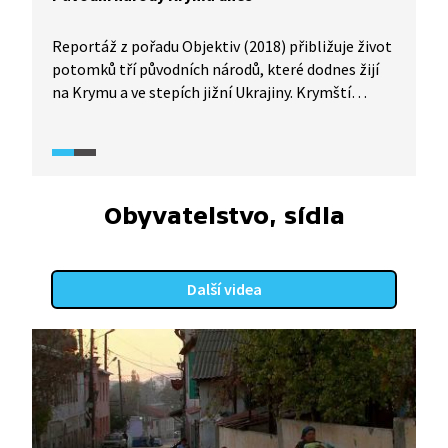
Reportáž z pořadu Objektiv (2018) přibližuje život
potomků tří původních národů, které dodnes žijí
na Krymu a ve stepích jižní Ukrajiny. Krymští
Tataři, Karaimové (Karaité) a Krymčakové
(Krymčáci) se snaží uchovat své tradice navzdory
nepříznivým okolnostem, které se na jejich osudu
podepsaly v průběhu (nejen) dvacátého století.
Seznamte se s jejich historií a životy.
Obyvatelstvo, sídla
Další videa