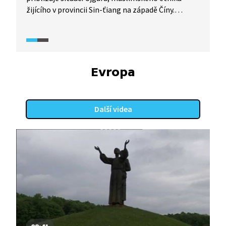
žijícího v provincii Sin-ťiang na západě Číny.
Komunistický režim Číny Ujgury krutě utlačuje
pod ideologickou zástěrkou převýchovy.
V rozhovoru s představitelkou ujgurského exilu
Rushan Abbasovou se dozvíme o metodách čínské
„převýchovy", pracovních táborech, do nichž jsou
Evropa
mnozí Ujgurové zavíráni, a také o dalších
příkladech porušování lidských práv v provincii.
Další videa