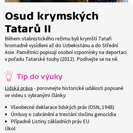
Osud krymských
Tatarů II
Během stalinistického režimu byli krymští Tataři
hromadně vysídleni až do Uzbekistánu a do Střední
Asie. Pamětníci popisují osobní vzpomínky na deportaci
v pořadu Tatarské touhy (2012). Podívejte se na ně.
Tip do výuky
Lidská práva
- porovnejte historické události popsané
ve videu s vybranými články:
Všeobecné deklarace lidských práv (OSN, 1948)
Úmluvy o zabránění a trestání zločinu genocidia
Případně Listiny základních práv EU
Úkol: