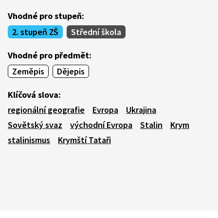
Vhodné pro stupeň:
2. stupeň ZŠ
Střední škola
Vhodné pro předmět:
Zeměpis
Dějepis
Klíčová slova:
regionální geografie
Evropa
Ukrajina
Sovětský svaz
východní Evropa
Stalin
Krym
stalinismus
Krymští Tataři