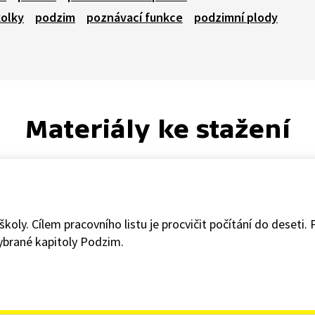
kolky
podzim
poznávací funkce
podzimní plody
Materiály ke stažení
oly. Cílem pracovního listu je procvičit počítání do deseti. P
ybrané kapitoly Podzim.