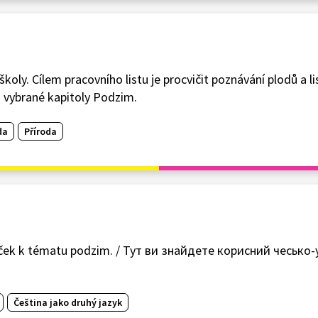
oly. Cílem pracovního listu je procvičit poznávání plodů a lis
 vybrané kapitoly Podzim.
da
Příroda
níček k tématu podzim. / Тут ви знайдете корисний чесько
Čeština jako druhý jazyk