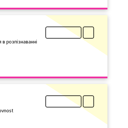
я в розпізнаванні
kovnost