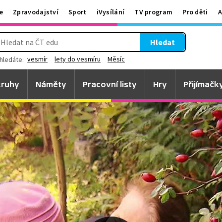
e
Zpravodajství
Sport
iVysílání
TV program
Pro děti
A
Hledat
vesmír
lety do vesmíru
Měsíc
hledáte:
ruhy
Náměty
Pracovní listy
Hry
Přijímačk