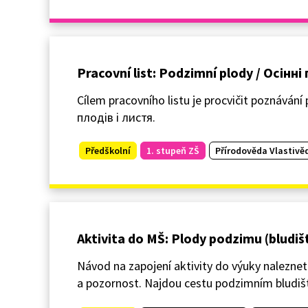
Pracovní list: Podzimní plody / Осінні
Cílem pracovního listu je procvičit poznává
плодів і листя.
Předškolní
1. stupeň ZŠ
Přírodověda Vlastivě
Aktivita do MŠ: Plody podzimu (bludiš
Návod na zapojení aktivity do výuky naleznet
a pozornost. Najdou cestu podzimním bludi