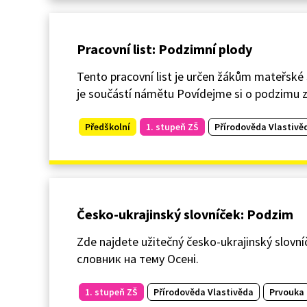
Pracovní list: Podzimní plody
Tento pracovní list je určen žákům mateřské šk
je součástí námětu Povídejme si o podzimu z
Předškolní
1. stupeň ZŠ
Přírodověda Vlastivě
Česko-ukrajinský slovníček: Podzim
Zde najdete užitečný česko-ukrajinský slov
словник на тему Осені.
1. stupeň ZŠ
Přírodověda Vlastivěda
Prvouka