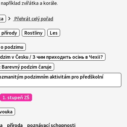
například zvířátka a korále.
ka
Přehrát celý pořad
 přírody
Rostliny
Les
 o podzimu
odzim v Česku / З чим приходить осінь в Чехії?
: Barevný podzim čaruje
rozmanitým podzimním aktivitám pro předškolní
1. stupeň ZŠ
vouka
ka
příroda
poznávací schopnosti