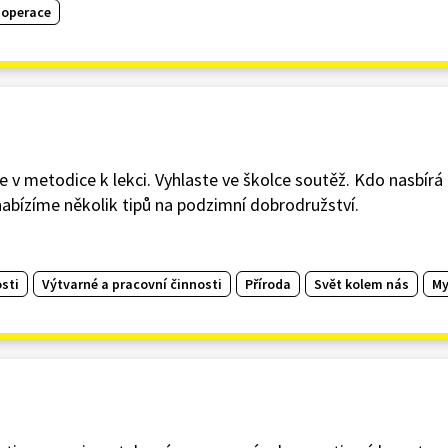
 operace
 v metodice k lekci. Vyhlaste ve školce soutěž. Kdo nasbírá 
ě nabízíme několik tipů na podzimní dobrodružství.
sti
Výtvarné a pracovní činnosti
Příroda
Svět kolem nás
My