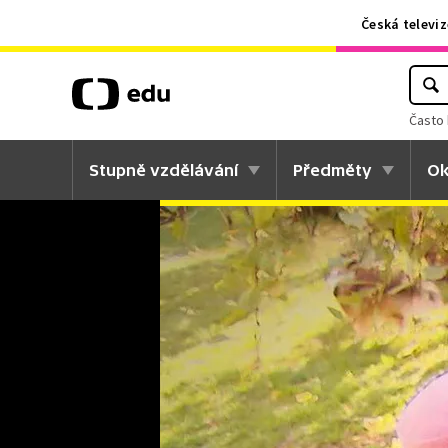
Česká televiz
Často 
Stupně vzdělávání
Předměty
Ok