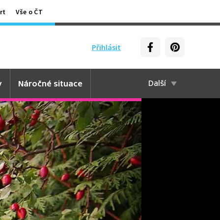
rt
Vše o ČT
Přihlásit
y
Náročné situace
Další