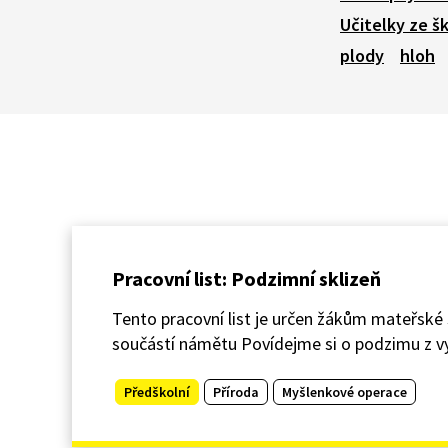
Učitelky ze š
plody
hloh
Pracovní list: Podzimní sklizeň
Tento pracovní list je určen žákům mateřské šk
součástí námětu Povídejme si o podzimu z v
Předškolní
Příroda
Myšlenkové operace