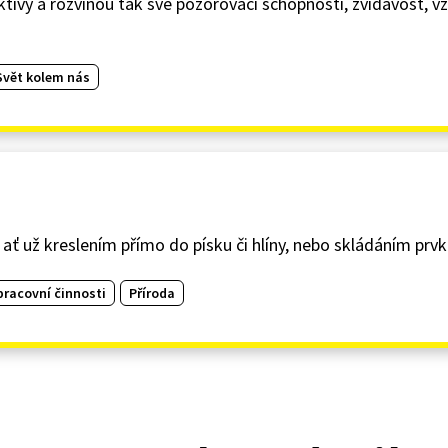
tektivy a rozvinou tak své pozorovací schopnosti, zvídavost, vz
Svět kolem nás
 ať už kreslením přímo do písku či hlíny, nebo skládáním prvků
pracovní činnosti
Příroda