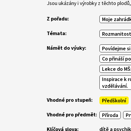
Jsou ukázány i výrobky z těchto plodů, 
Z pořadu:
Moje zahrád
Témata:
Rozmanitost
Námět do výuky:
Povídejme si
Co přináší p
Lekce do MŠ
Inspirace k 
vzdělávání.
Vhodné pro stupeň:
Předškolní
Vhodné pro předmět:
Příroda
Pr
Klíčová slova:
dítě a psychi