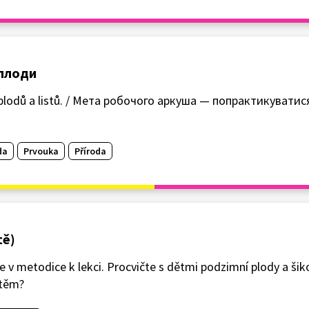
 плоди
ní plodů a listů. / Мета робочого аркуша — попрактикуватис
da
Prvouka
Příroda
tě)
e v metodice k lekci. Procvičte s dětmi podzimní plody a ši
štěm?