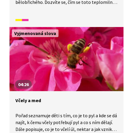
bělobřichého. Dozvíte se, čím se toto teplomilné
zvíře živí, jak se s ním skamarádíte a jak mu zařídit
bydlení, aby mu u vás bylo dobře.
Vyjmenovaná slova
04:26
Včely a med
Pořad seznamuje děti s tím, co je to pyl a kde se dá
najít, k čemu včely potřebují pyl a co s ním dělají.
Dále popisuje, co je to včelí úl, nektar a jak vzniká