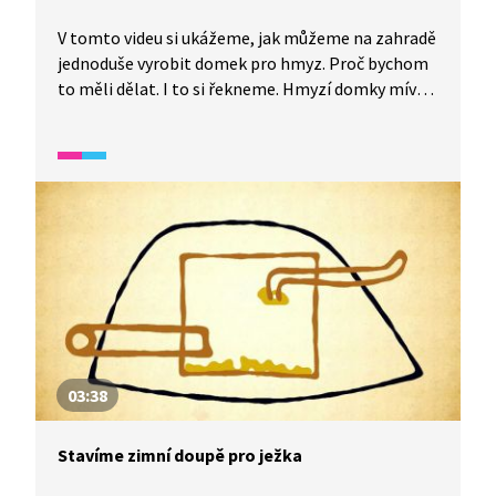
V tomto videu si ukážeme, jak můžeme na zahradě
jednoduše vyrobit domek pro hmyz. Proč bychom
to měli dělat. I to si řekneme. Hmyzí domky mívají
různé podoby a je jen na vás, jaký domek si zkusíte
vyrobit.
03:38
Stavíme zimní doupě pro ježka