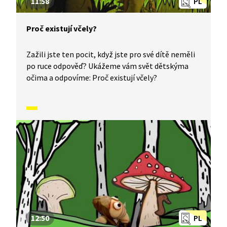
11:58
PL
Proč existují včely?
Zažili jste ten pocit, když jste pro své dítě neměli
po ruce odpověď? Ukážeme vám svět dětskýma
očima a odpovíme: Proč existují včely?
12:50
PL