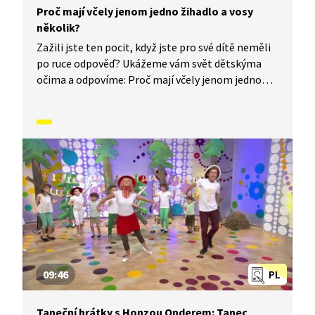
Proč mají včely jenom jedno žihadlo a vosy
několik?
Zažili jste ten pocit, když jste pro své dítě neměli
po ruce odpověď? Ukážeme vám svět dětskýma
očima a odpovíme: Proč mají včely jenom jedno
žihadlo a vosy několik?
09:46
PL
Taneční hrátky s Honzou Onderem: Tanec