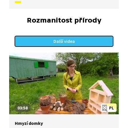
Rozmanitost přírody
Další videa
03:58
PL
Hmyzí domky