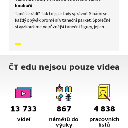
houbařů
Tančíte rádi? Tak to jste tady správně. S námi se
každý obývák promění v taneční parket. Společně
si vyzkoušíme nejrůznější taneční figury, jejich
kombinace a variace. Nějaké nové si vymyslíme
a hlavně si to užijeme! Jsme tu proto, abychom
vás inspirovali a udělali z vás krále či královnu
každého tanečního parketu. Dneska si ukážeme,
jak to vypadá, když se tančí Tanec houbařů.
ČT edu nejsou pouze videa
13 733
867
4 838
videí
námětů do
pracovních
výuky
listů