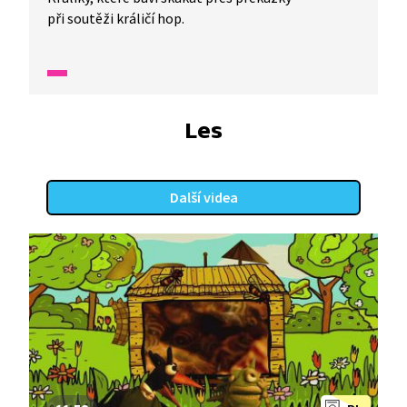
při soutěži králičí hop.
Les
Další videa