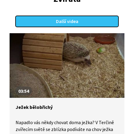
Další videa
03:54
Ježek bělobřichý
Napadlo vás někdy chovat doma ježka? V Terčině
zvířecím světě se zblízka podíváte na chov ježka