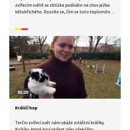
zvířecím světě se zblízka podíváte na chov ježka
bělobřichého. Dozvíte se, čím se toto teplomilné
zvíře živí, jak se s ním skamarádíte a jak mu zařídit
bydlení, aby mu u vás bylo dobře.
01:20
Králičí hop
Terčin zvířecí svět nám ukáže zvláštní králíky.
Králíky, které baví skákat přes překážky