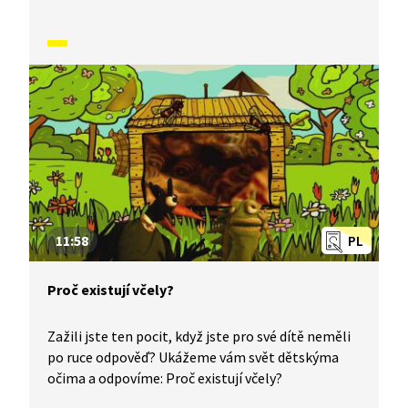
med. Ukazuje také plástve ze včelího vosku
s nektarem.
11:58
PL
Proč existují včely?
Zažili jste ten pocit, když jste pro své dítě neměli
po ruce odpověď? Ukážeme vám svět dětskýma
očima a odpovíme: Proč existují včely?