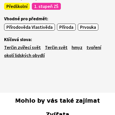
Předškolní
1. stupeň ZŠ
Vhodné pro předmět:
Přírodověda Vlastivěda
Příroda
Prvouka
Klíčová slova:
Terčin zvířecí svět
Terčin svět
hmyz
tvoření
okolí lidských obydlí
Mohlo by vás také zajímat
Zvířata