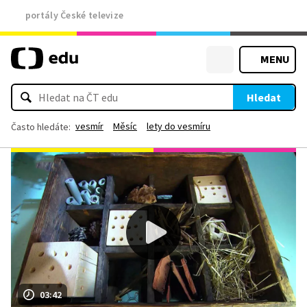
portály České televize
MENU
Hledat
vesmír
Měsíc
lety do vesmíru
Často hledáte:
03:42