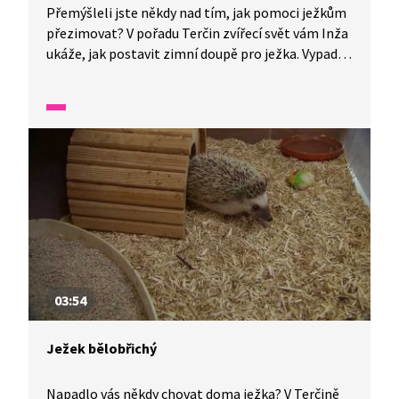
Přemýšleli jste někdy nad tím, jak pomoci ježkům
přezimovat? V pořadu Terčin zvířecí svět vám Inža
ukáže, jak postavit zimní doupě pro ježka. Vypadá
to složitě, ale ve skutečnosti to tak hrozné není.
03:54
Ježek bělobřichý
Napadlo vás někdy chovat doma ježka? V Terčině