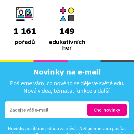
1 161
149
pořadů
edukativních
her
Novinky na e-mail
Pošleme vám, co nového se děje ve světě edu.
Nová videa, témata, funkce a další.
Novinky posíláme jednou za měsíc. Nebudeme vám posílat