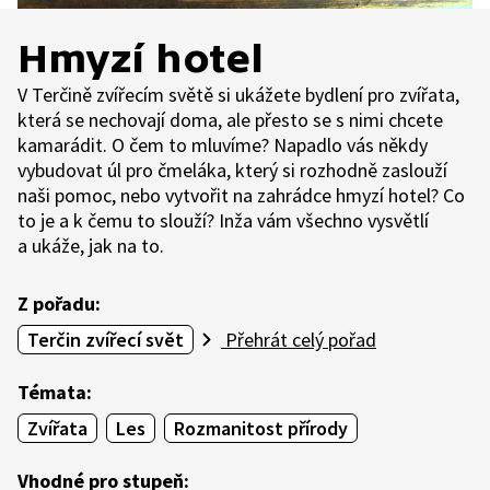
Hmyzí hotel
V Terčině zvířecím světě si ukážete bydlení pro zvířata,
která se nechovají doma, ale přesto se s nimi chcete
kamarádit. O čem to mluvíme? Napadlo vás někdy
vybudovat úl pro čmeláka, který si rozhodně zaslouží
naši pomoc, nebo vytvořit na zahrádce hmyzí hotel? Co
to je a k čemu to slouží? Inža vám všechno vysvětlí
a ukáže, jak na to.
Z pořadu:
Terčin zvířecí svět
Přehrát celý pořad
Témata:
Zvířata
Les
Rozmanitost přírody
Vhodné pro stupeň: