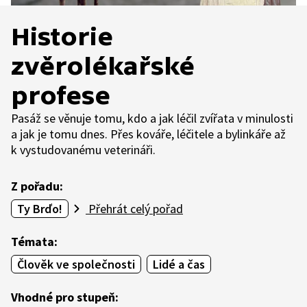
Historie
zvěrolékařské
profese
Pasáž se věnuje tomu, kdo a jak léčil zvířata v minulosti
a jak je tomu dnes. Přes kováře, léčitele a bylinkáře až
k vystudovanému veterináři.
Z pořadu:
Ty Brďo!
Přehrát celý pořad
Témata:
Člověk ve společnosti
Lidé a čas
Vhodné pro stupeň: