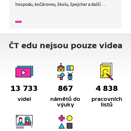
hospodu, kočárovnu, školu, špejchar a další
zajímavé stavby. Přiblížíme si blíže práci kováře
i zpracovávání obilí nebo lnu.
ČT edu nejsou pouze videa
13 733
867
4 838
videí
námětů do
pracovních
výuky
listů