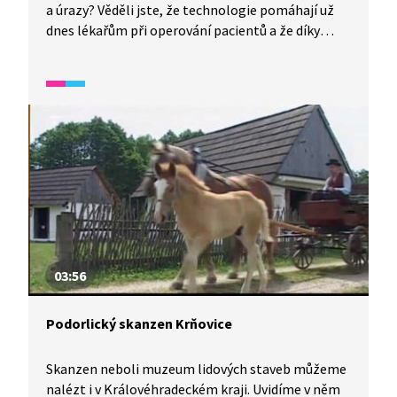
a úrazy? Věděli jste, že technologie pomáhají už
dnes lékařům při operování pacientů a že díky
virtuální realitě můžeme léčit i strachy a fobie?
A podívejme se také, jak se dá fungovat
s bionickou rukou.
03:56
Podorlický skanzen Krňovice
Skanzen neboli muzeum lidových staveb můžeme
nalézt i v Královéhradeckém kraji. Uvidíme v něm