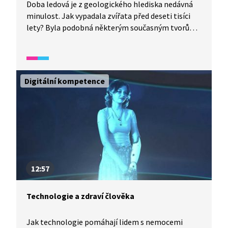
Doba ledová je z geologického hlediska nedávná
minulost. Jak vypadala zvířata před deseti tisíci
lety? Byla podobná některým současným tvorům?
Z jakého důvodu byla jejich těla gigantická a proč
nakonec vyhynula? Věděli jste, že k nálezu
mamutích klů došlo i v samém centru Prahy?
Digitální kompetence
12:57
Technologie a zdraví člověka
Jak technologie pomáhají lidem s nemocemi