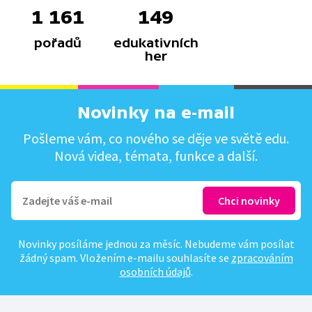
1 161
149
pořadů
edukativních
her
Novinky na e-mail
Pošleme vám, co nového se děje ve světě edu.
Nová videa, témata, funkce a další.
Novinky posíláme jednou za měsíc. Nebudeme vám posílat
žádný spam. Vložením e-mailu souhlasíte se
zpracováním
osobních údajů
.