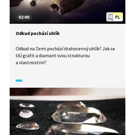
02:00
PL
Odkud pochází uhlík
Odkud na Zemi pochází drahocenný uhlík? Jak se
liší grafit a diamant svou strukturou
a vlastnostmi?