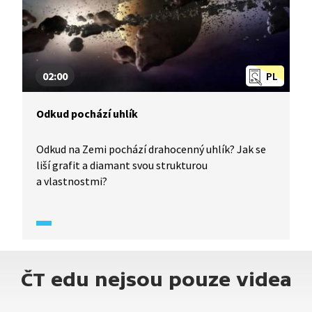
02:00
PL
Odkud pochází uhlík
Odkud na Zemi pochází drahocenný uhlík? Jak se
liší grafit a diamant svou strukturou
a vlastnostmi?
ČT edu nejsou pouze videa