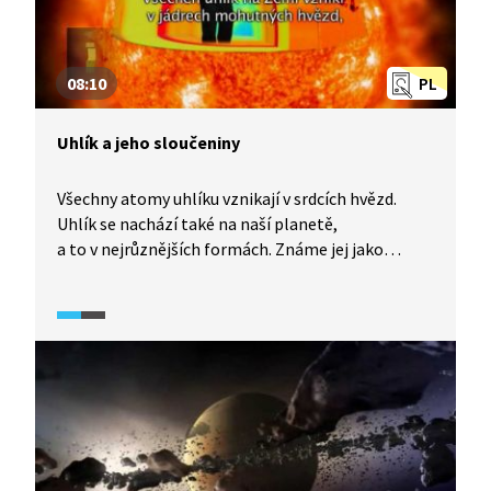
08:10
PL
Uhlík a jeho sloučeniny
Všechny atomy uhlíku vznikají v srdcích hvězd.
Uhlík se nachází také na naší planetě,
a to v nejrůznějších formách. Známe jej jako
diamant a grafit, tvoří součást chemických
sloučenin, jako je křída či ropa a samozřejmě oxid
uhličitý. Uhlík se ocitá v neustálém koloběhu,
jehož součástí jsou geologické pochody i život
sám. Michael nás provede tímto uhlíkovým cyklem
a zopakuje některé klíčové experimenty, které
vedly k objevu CO2.