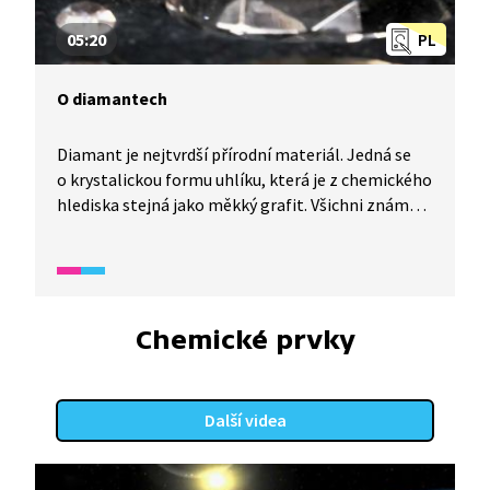
05:20
PL
O diamantech
Diamant je nejtvrdší přírodní materiál. Jedná se
o krystalickou formu uhlíku, která je z chemického
hlediska stejná jako měkký grafit. Všichni známe
diamantové šperky, ale věděli jste, že diamant se
díky svým vlastnostem využívá hlavně v průmyslu?
Jak vzniká, kolik vážil největší vytěžený diamant
a jiné zajímavosti se dozvíte v reportáži z Wifiny.
Chemické prvky
Další videa