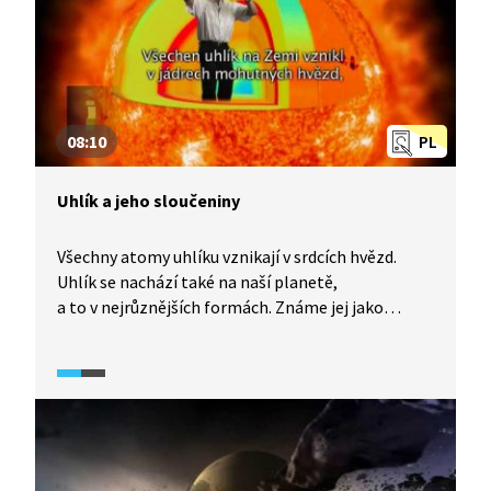
08:10
PL
Uhlík a jeho sloučeniny
Všechny atomy uhlíku vznikají v srdcích hvězd.
Uhlík se nachází také na naší planetě,
a to v nejrůznějších formách. Známe jej jako
diamant a grafit, tvoří součást chemických
sloučenin, jako je křída či ropa a samozřejmě oxid
uhličitý. Uhlík se ocitá v neustálém koloběhu,
jehož součástí jsou geologické pochody i život
sám. Michael nás provede tímto uhlíkovým cyklem
a zopakuje některé klíčové experimenty, které
vedly k objevu CO2.