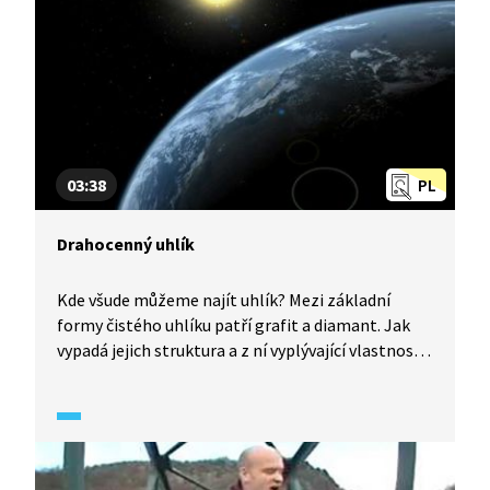
03:38
PL
Drahocenný uhlík
Kde všude můžeme najít uhlík? Mezi základní
formy čistého uhlíku patří grafit a diamant. Jak
vypadá jejich struktura a z ní vyplývající vlastnosti?
Existují ale i další uměle vytvořené struktury
uhlíku, jako je například grafen a fullereny. Jaké
jsou jejich možnosti využití?