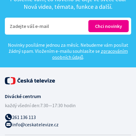
Nová videa, témata, funkce a další.
Novinky posíláme jednou za měsíc. Nebudeme vám posílat
žádný spam. Vložením e-mailu souhlasíte se
zpracováním
osobních údajů
.