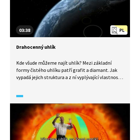
03:38
PL
Drahocenný uhlík
Kde všude můžeme najít uhlík? Mezi základní
formy čistého uhlíku patří grafit a diamant. Jak
vypadá jejich struktura a z ní vyplývající vlastnosti?
Existují ale i další uměle vytvořené struktury
uhlíku, jako je například grafen a fullereny. Jaké
jsou jejich možnosti využití?