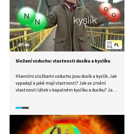
07:40
PL
Složení vzduchu: vlastnosti dusíku a kyslíku
Hlavními složkami vzduchu jsou dusík a kyslík. Jak
vypadají a jaké mají vlastnosti? Jak se změní
vlastnosti látek v kapalném kyslíku a dusíku? Jak
například hoří cigareta namočená v kapalném
kyslíku?