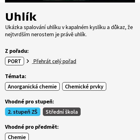
Uhlík
Ukázka spalování uhlíku v kapalném kyslíku a důkaz, že
nejtvrdším nerostem je právě uhlík.
Z pořadu:
PORT
Přehrát celý pořad
Témata:
Anorganická chemie
Chemické prvky
Vhodné pro stupeň:
2. stupeň ZŠ
Střední škola
Vhodné pro předmět:
Chemie