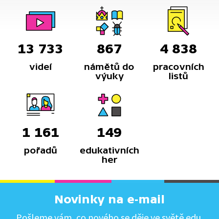
13 733
867
4 838
videí
námětů do
pracovních
výuky
listů
1 161
149
pořadů
edukativních
her
Novinky na e-mail
Pošleme vám, co nového se děje ve světě edu.