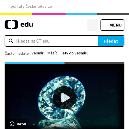
portály České televize
MENU
Hledat
vesmír
Měsíc
lety do vesmíru
Často hledáte:
04:50