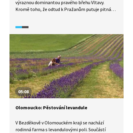
výraznou dominantou pravého břehu Vltavy.
Kromě toho, že odtud k Pražanům putuje pitná
voda, v ní vzniklo muzeum mapující historii oboru
zpracování pitné vody. Nahlédneme do ní
a nakoukneme pod pokličku zpracování pitné vody.
05:08
Olomoucko: Pěstování levandule
V Bezděkově v Olomouckém kraji se nachází
rodinná farma s levandulovými poli. Součástí