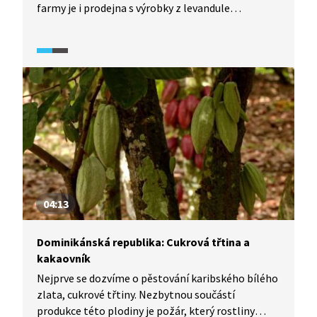
farmy je i prodejna s výrobky z levandule
a majitelé farmy rovněž provozují levandulovou
kavárnu a pořádají festivaly. V ukázce uvidíme
sklizeň i zpracování a dozvíme se také něco
o historii pěstování levandule.
04:13
Dominikánská republika: Cukrová třtina a
kakaovník
Nejprve se dozvíme o pěstování karibského bílého
zlata, cukrové třtiny. Nezbytnou součástí
produkce této plodiny je požár, který rostliny