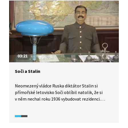
v pěstování růží jsou Bulhaři jedni z nejlepších
na světě. Vyrábějí z nich čaj, marmeládu, mýdla,
šampony a samozřejmě voňavky. Růže je
pro Bulhary tak důležitá květina, že má dokonce
svůj vlastní svátek.
03:21
Soči a Stalin
Neomezený vládce Ruska diktátor Stalin si
přímořské letovisko Soči oblíbil natolik, že si
v něm nechal roku 1936 vybudovat rezidenci.
Návštěva vily ukazuje nejen její vnitřní prostory,
ale zajímavým způsobem odhaluje i vnitřní svět
krutého diktátora.