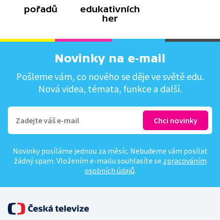
pořadů
edukativních
her
Novinky na e-mail
Pošleme vám, co nového se děje ve světě edu.
Nová videa, témata, funkce a další.
Novinky posíláme jednou za měsíc. Nebudeme vám posílat
žádný spam. Vložením e-mailu souhlasíte se
zpracováním
osobních údajů
.