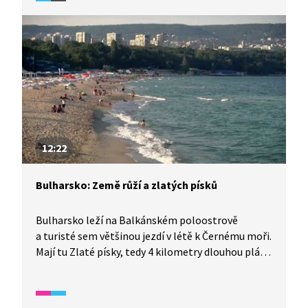
v Carnaku – menhiry.
12:22
Bulharsko: Země růží a zlatých písků
Bulharsko leží na Balkánském poloostrově
a turisté sem většinou jezdí v létě k Černému moři.
Mají tu Zlaté písky, tedy 4 kilometry dlouhou pláž
se zvláštním zlatavým pískem. Bulhaři moc rádi
tancují, například tanec zvaný „kolo“. Pěstují se
zde sladké melouny, slunečnice, ale i růže. A právě