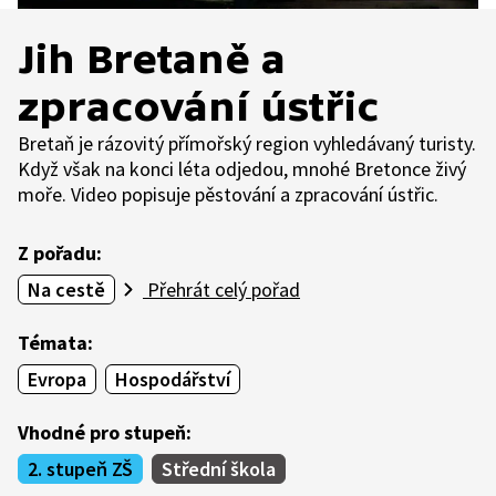
Jih Bretaně a
zpracování ústřic
Bretaň je rázovitý přímořský region vyhledávaný turisty.
Když však na konci léta odjedou, mnohé Bretonce živý
moře. Video popisuje pěstování a zpracování ústřic.
Z pořadu:
Na cestě
Přehrát celý pořad
Témata:
Evropa
Hospodářství
Vhodné pro stupeň:
2. stupeň ZŠ
Střední škola