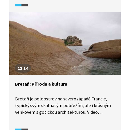
13:14
Bretaň: Příroda a kultura
Bretaň je poloostrov na severozápadě Francie,
typický svým skalnatým pobřežím, ale i krásným
venkovem s gotickou architekturou. Video
zachycuje i typické francouzské pochoutky, místní
keramiku, nebo megalitické neolitické památky