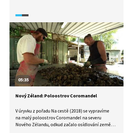
zbavuje uschlých listů. Získaná třtina se musí do 24
hodin zpracovat, z tohoto důvodu se cukrovary
nachází v blízkosti plantáží. Třtinový cukr se
využívá například pro výrobu rumu nebo čokolády.
Právě kvůli produkci čokolády se v Dominikánské
republice nachází i desítky kakaových plantáží.
V závěru videa uvidíme zpracování kakaových bobů.
05:35
Nový Zéland: Poloostrov Coromandel
V úryvku z pořadu Na cestě (2018) se vypravíme
na malý poloostrov Coromandel na severu
Nového Zélandu, odkud začalo osídlování země
Polynésany a o pět století později se tu vylodil