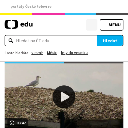
portály České televize
MENU
Hledat
vesmír
Měsíc
lety do vesmíru
Často hledáte:
03:42