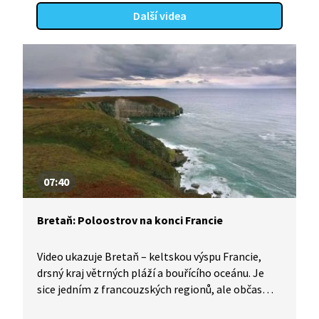
Další videa
07:40
Bretaň: Poloostrov na konci Francie
Video ukazuje Bretaň – keltskou výspu Francie,
drsný kraj větrných pláží a bouřícího oceánu. Je
sice jedním z francouzských regionů, ale občas
působí spíš jako svébytná země.