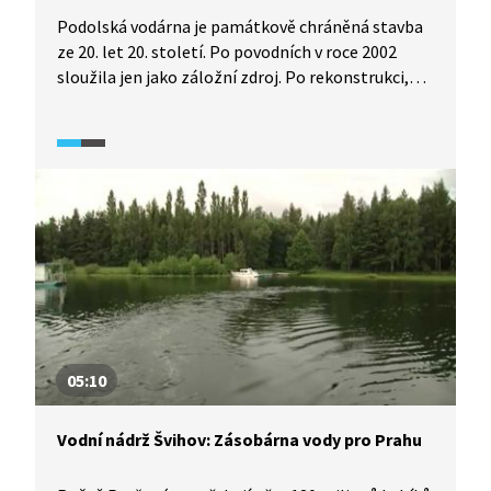
Podolská vodárna je památkově chráněná stavba
ze 20. let 20. století. Po povodních v roce 2002
sloužila jen jako záložní zdroj. Po rekonstrukci,
která byla dokončena v roce 2021, byla opět
uvedena do provozu a znovu dodává upravenou
vodu z Vltavy do vodovodní sítě.
05:10
Vodní nádrž Švihov: Zásobárna vody pro Prahu