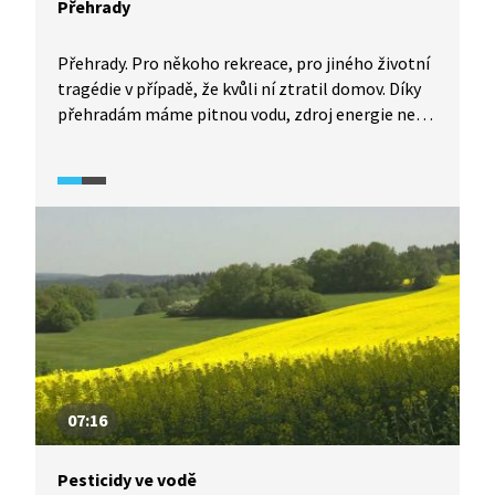
Přehrady
Přehrady. Pro někoho rekreace, pro jiného životní
tragédie v případě, že kvůli ní ztratil domov. Díky
přehradám máme pitnou vodu, zdroj energie nebo
zbrzdíme povodňovou vlnu, ale také jsme kvůli
nim přišli o jedny z nejdivočejších míst naší země.
I přesto některé z umělých vodních nádrží
s krajinou splynuly. Navštívíme přehrady
na Želivce, Chrudimce, Jihlavě či Svratce.
07:16
Pesticidy ve vodě