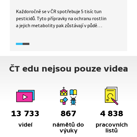
Každoročně se v ČR spotřebuje 5 tisíc tun
pesticidů. Tyto přípravky na ochranu rostlin
a jejich metabolity pak zůstávají v půdě
a dlouhodobě kontaminují podzemní vody.
Například povodí vodní nádrže Švihov zásobující
pitnou vodou mj. Prahu je intenzivně zemědělsky
obhospodařované, a tudíž vystavené všem
negativním vlivům chemizace zemědělské výroby.
ČT edu nejsou pouze videa
Změna může paradoxně vzejít od spotřebitelů,
kteří by poptávkou po biopotravinách otevřeli
prostor pro ekologické zemědělství na orné půdě.
13 733
867
4 838
videí
námětů do
pracovních
výuky
listů