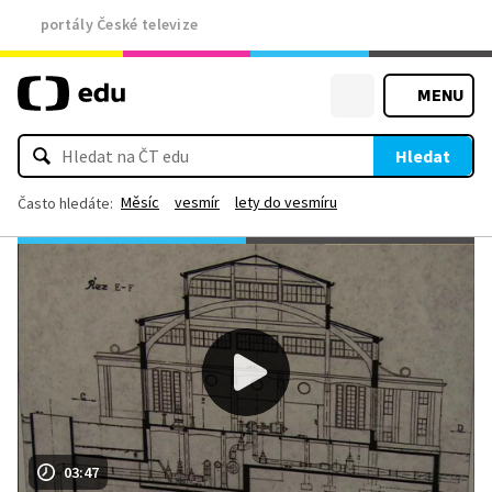
portály České televize
MENU
Hledat
Měsíc
vesmír
lety do vesmíru
Často hledáte:
03:47