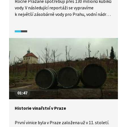
Ročně Pražané spotřebují přes 130 milionů kubíků
vody. V následující reportáži se vypravíme
k největší zásobárně vody pro Prahu, vodní nádrži
Švihov na řece Želivce. Také se dozvíme o vodních
zdrojích, které Praha využívala v minulosti,
a procesech, kterými se pitná voda upravuje.
01:47
Historie vinařství v Praze
První vinice byla v Praze založena už v 11. století.