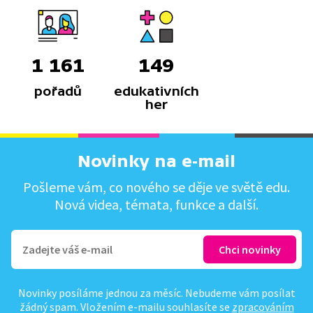
1 161
149
pořadů
edukativních
her
Novinky na e-mail
Pošleme vám, co nového se děje ve světě edu.
Nová videa, témata, funkce a další.
Novinky posíláme jednou za měsíc. Nebudeme vám posílat
žádný spam. Vložením e-mailu souhlasíte se
zpracováním