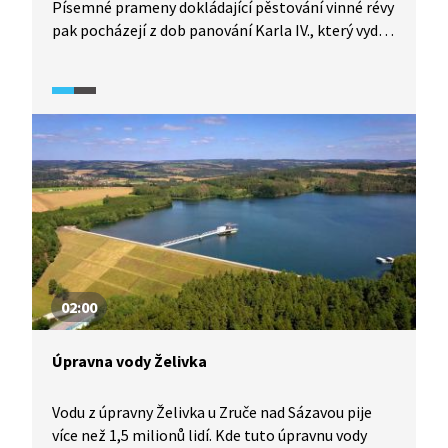
Písemné prameny dokládající pěstování vinné révy
pak pocházejí z dob panování Karla IV., který vydal
edikt o zakládání pražských vinic. Vinice v průběhu
času vznikaly a zanikaly s ohledem na dějinné
okolnosti. Dnes už se Praze sice nepřezdívá
„město vína“, ale vinice v ní stále nalezneme.
02:00
Úpravna vody Želivka
Vodu z úpravny Želivka u Zruče nad Sázavou pije
více než 1,5 milionů lidí. Kde tuto úpravnu vody