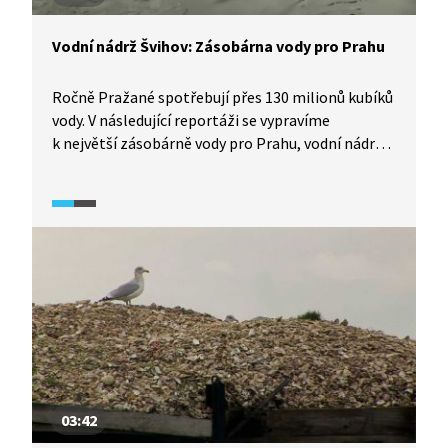
Vodní nádrž Švihov: Zásobárna vody pro Prahu
Ročně Pražané spotřebují přes 130 milionů kubíků
vody. V následující reportáži se vypravíme
k největší zásobárně vody pro Prahu, vodní nádrži
Švihov na řece Želivce. Také se dozvíme o vodních
zdrojích, které Praha využívala v minulosti,
a procesech, kterými se pitná voda upravuje.
03:42