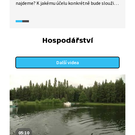
najdeme? K jakému účelu konkrétně bude sloužit
nové zařízení na zlepšení kvality pitné vody
v jedné z největších úpraven vody v Evropě?
Hospodářství
Další videa
05:10