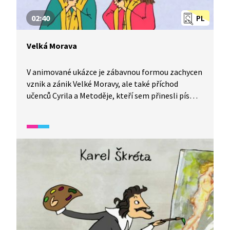
02:40
PL
Velká Morava
V animované ukázce je zábavnou formou zachycen
vznik a zánik Velké Moravy, ale také příchod
učenců Cyrila a Metoděje, kteří sem přinesli písmo
a křesťanské myšlení.