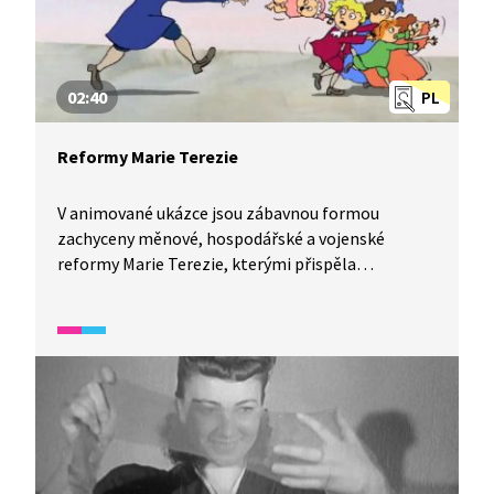
02:40
PL
Reformy Marie Terezie
V animované ukázce jsou zábavnou formou
zachyceny měnové, hospodářské a vojenské
reformy Marie Terezie, kterými přispěla
k modernizaci Habsburské monarchie.