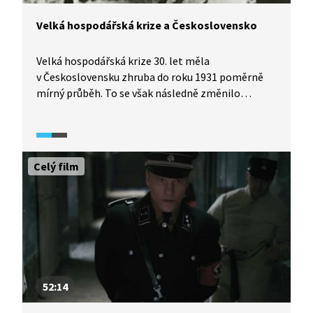
Velká hospodářská krize a Československo
Velká hospodářská krize 30. let měla
v Československu zhruba do roku 1931 poměrně
mírný průběh. To se však následně změnilo
a situace byla především v letech 1932 a 1933
kritická. Tehdejší československá vláda přijala řadu
sociálních opatření, jako byly např. tzv.
žebračenky, bezplatné příděly potravin
Celý film
pro nejpotřebnější. Hospodářská krize a nástup
Hitlera k moci v Německu v roce 1933 zásadně
prohloubily problém sudetoněmecké menšiny
v Československu.
52:14