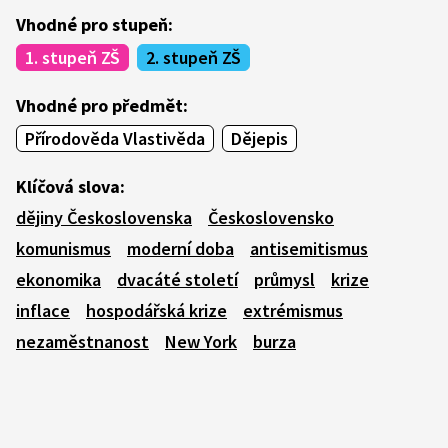
Vhodné pro stupeň:
1. stupeň ZŠ
2. stupeň ZŠ
Vhodné pro předmět:
Přírodověda Vlastivěda
Dějepis
Klíčová slova:
dějiny Československa
Československo
komunismus
moderní doba
antisemitismus
ekonomika
dvacáté století
průmysl
krize
inflace
hospodářská krize
extrémismus
nezaměstnanost
New York
burza