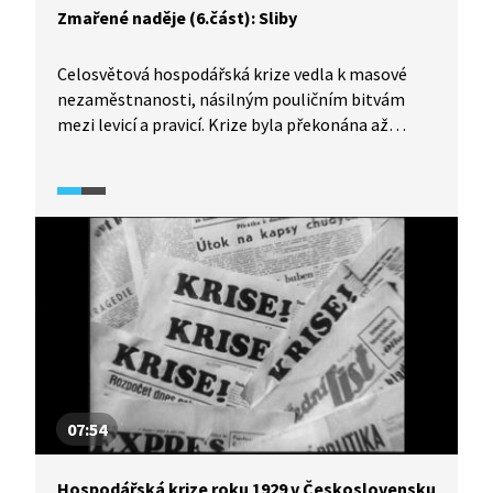
Zmařené naděje (6.část): Sliby
Celosvětová hospodářská krize vedla k masové
nezaměstnanosti, násilným pouličním bitvám
mezi levicí a pravicí. Krize byla překonána až
ve druhé polovině 30. let…
07:54
Hospodářská krize roku 1929 v Československu