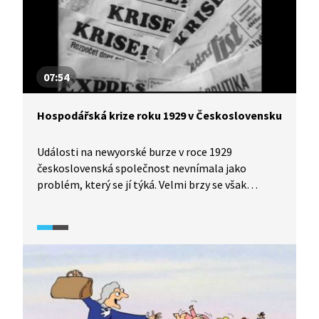
v Československu.
07:54
Hospodářská krize roku 1929 v Československu
Události na newyorské burze v roce 1929
československá společnost nevnímala jako
problém, který se jí týká. Velmi brzy se však
dopady přenesly do sousedního Německa
a následně do Československa. Navzdory
všeobecně rozšířenému přesvědčení o lesku první
republiky. Do začátku druhé světové války se
československé hospodářství z krize
nevzpamatovalo.