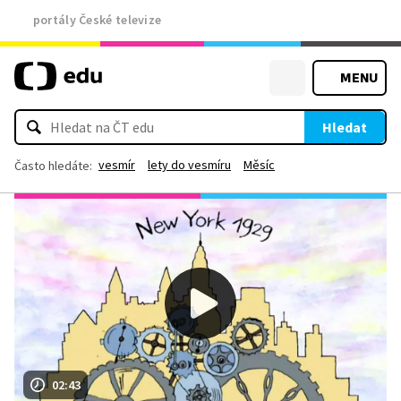
portály České televize
MENU
Hledat
vesmír
lety do vesmíru
Měsíc
Často hledáte:
02:43