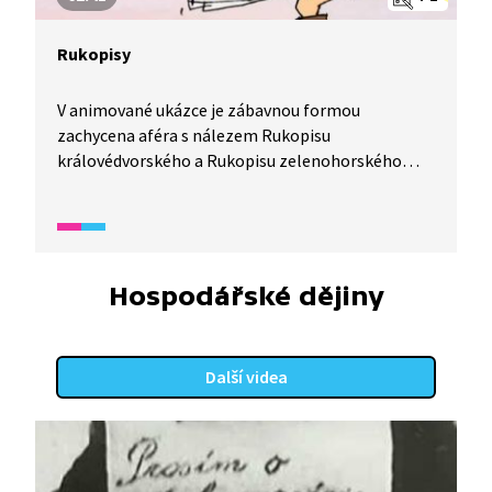
Rukopisy
V animované ukázce je zábavnou formou
zachycena aféra s nálezem Rukopisu
královédvorského a Rukopisu zelenohorského
a spor o jejich pravost.
Hospodářské dějiny
Další videa