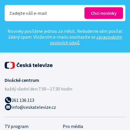
Novinky posíláme jednou za měsíc. Nebudeme vám posílat
žádný spam. Vložením e-mailu souhlasíte se
zpracováním
osobních údajů
.