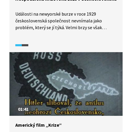
Události na newyorské burze v roce 1929
československá společnost nevnímala jako
problém, který se jí týká. Velmi brzy se však
dopady přenesly do sousedního Německa
a následně do Československa. Navzdory
všeobecně rozšířenému přesvědčení o lesku první
republiky. Do začátku druhé světové války se
československé hospodářství z krize
nevzpamatovalo.
01:41
Americký film „Krize“