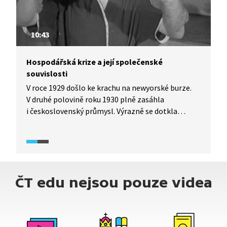
10:43
Hospodářská krize a její společenské
souvislosti
V roce 1929 došlo ke krachu na newyorské burze.
V druhé polovině roku 1930 plně zasáhla
i československý průmysl. Výrazně se dotkla
zejména průmyslového pohraničí, kde většina
obyvatelstva a průmyslu byla německá.
Důsledkem byl i pozdější příklon
k separatistickým stranám. Podívejte se na tyto
události pohledem příkladu firmy Kunert a synové
ČT edu nejsou pouze videa
(dnešní Elite) ve Varnsdorfu.