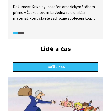
Dokument Krize byl natočen americkým štábem
přímo v Československu. Jedná se o unikátní
materiál, který skvěle zachycuje společenskou
atmosféru v ČSR. Krátká pasáž z něj ukazuje
dobový pohled na události roku 1938.
Lidé a čas
Další videa