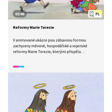
02:40
PL
Reformy Marie Terezie
V animované ukázce jsou zábavnou formou
zachyceny měnové, hospodářské a vojenské
reformy Marie Terezie, kterými přispěla
k modernizaci Habsburské monarchie.