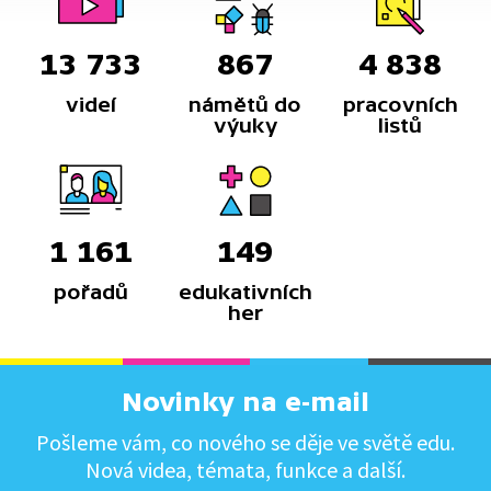
13 733
867
4 838
videí
námětů do
pracovních
výuky
listů
1 161
149
pořadů
edukativních
her
Novinky na e-mail
Pošleme vám, co nového se děje ve světě edu.
Nová videa, témata, funkce a další.