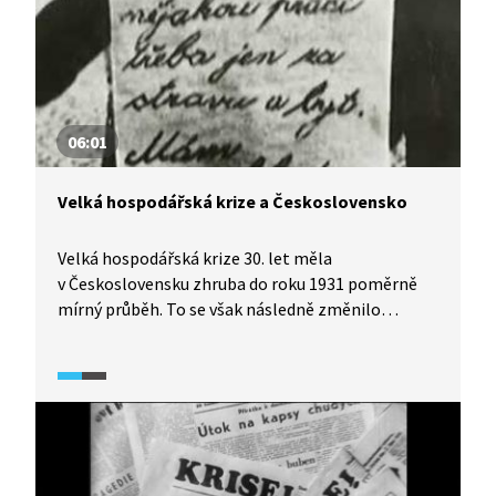
06:01
Velká hospodářská krize a Československo
Velká hospodářská krize 30. let měla
v Československu zhruba do roku 1931 poměrně
mírný průběh. To se však následně změnilo
a situace byla především v letech 1932 a 1933
kritická. Tehdejší československá vláda přijala řadu
sociálních opatření, jako byly např. tzv.
žebračenky, bezplatné příděly potravin
pro nejpotřebnější. Hospodářská krize a nástup
Hitlera k moci v Německu v roce 1933 zásadně
prohloubily problém sudetoněmecké menšiny