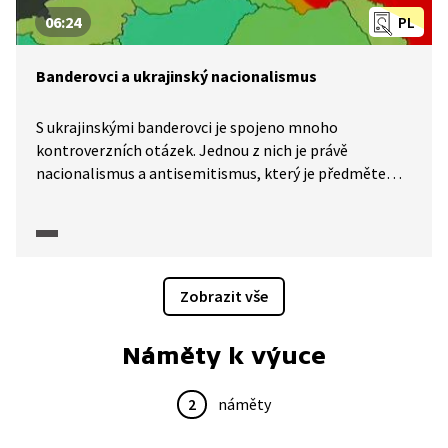
06:24
PL
Banderovci a ukrajinský nacionalismus
S ukrajinskými banderovci je spojeno mnoho
kontroverzních otázek. Jednou z nich je právě
nacionalismus a antisemitismus, který je předmětem
diskuse historiků ve videu. V pasáži z pořadu Historie.cs
zazní i vyprávění volyňského Čecha, který vzpomíná
na útok ze strany banderovců.
Zobrazit vše
Náměty k výuce
2
náměty