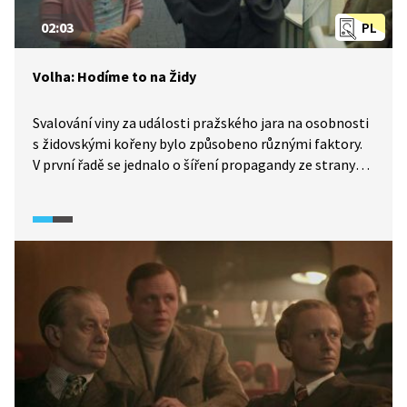
02:03
PL
Volha: Hodíme to na Židy
Svalování viny za události pražského jara na osobnosti
s židovskými kořeny bylo způsobeno různými faktory.
V první řadě se jednalo o šíření propagandy ze strany
komunistického režimu, který potřeboval najít viníka
pro neúspěch své politiky. Židé byli vnímáni jako
intelektuální elita, která stála za reformními
tendencemi v rámci KSČ. V 60. a 70. letech navíc
docházelo k návratu antisemitismu v rámci celého
východního bloku. Tento antisemitismus byl často
spojován s antisionismem a zahrnoval například
obvinění z antikomunismu a upřednostňování zájmů
Izraele. V sovětském pojetím byli za sionisty
považováni všichni, kdo měli nějaké židovské předky,
s pravým významem pojmu toto označení nijak