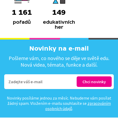
1 161
149
pořadů
edukativních
her
Novinky na e-mail
Pošleme vám, co nového se děje ve světě edu.
Nová videa, témata, funkce a další.
Novinky posíláme jednou za měsíc. Nebudeme vám posílat
žádný spam. Vložením e-mailu souhlasíte se
zpracováním
osobních údajů
.