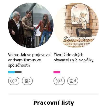
Volha: Jak se projevoval
Život židovských
antisemitismus ve
obyvatel za 2. sv. války
společnosti?
2
2
3
4
Pracovní listy