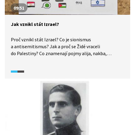
09:51
Jak vznikl stát Izrael?
Proč vznikl stát Izrael? Co je sionismus
a antisemitismus? Jak a proč se Židé vraceli
do Palestiny? Co znamenají pojmy alija, nakba,
intifáda, Hamás a Fatah? Odpovědi nabízí tato epizoda
pořadu What the Fact (2024). Využijte přehled událostí
k diskusi se žáky o tom, kde leží kořeny staletých křivd
a kdo si vlastně nárokuje právo žít ve Svaté zemi.