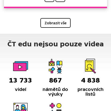
Zobrazit vše
ČT edu nejsou pouze videa
13 733
867
4 838
videí
námětů do
pracovních
výuky
listů