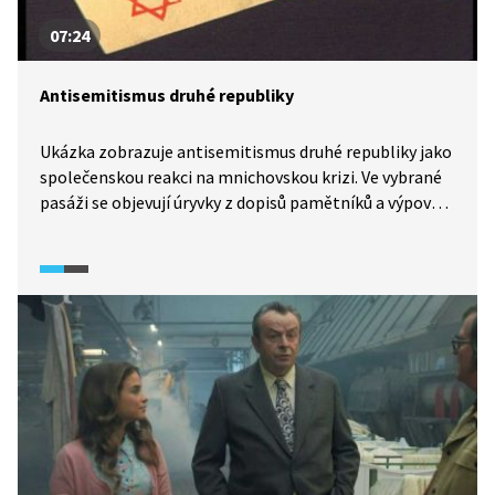
07:24
Antisemitismus druhé republiky
Ukázka zobrazuje antisemitismus druhé republiky jako
společenskou reakci na mnichovskou krizi. Ve vybrané
pasáži se objevují úryvky z dopisů pamětníků a výpovědi
historiků, kteří popisují praktické dopady
antisemitismu na životy židovských obyvatel druhé
republiky: omezování výkonu povolání, propouštění
ze státní správy a přijetí dalších protižidovských
nařízení tehdejší vládou. Jako vypovídající příklad je
v ukázce zvolen oblíbený herec první republiky Hugo
Haas.