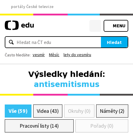
portály České televize
MENU
Hledat
vesmír
Měsíc
lety do vesmíru
Často hledáte:
Výsledky hledání:
antisemitismus
Vše (59)
Videa (43)
Okruhy (0)
Náměty (2)
Pracovní listy (14)
Pořady (0)