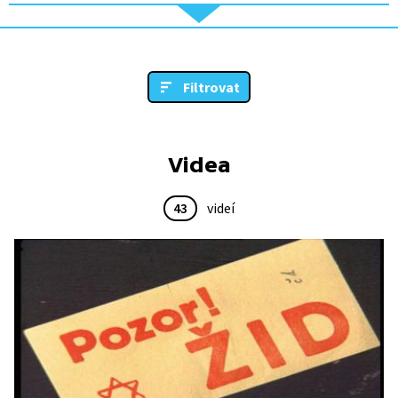
Filtrovat
Videa
43
videí