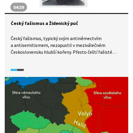
04:39
Český fašismus a Židenický puč
Český fašismus, typický svým antiněmectvím
a antisemitismem, nezapustil v meziválečném
Československu hlubší kořeny. Přesto čeští fašisté
v roce 1933 zorganizovali pokus o převzetí moci, útok
na kasárna v Brně-Židenicích. Šlo sice o diletantsky
provedený puč bez jakékoli naděje na úspěch, na místě
však zůstal mrtvý člověk. Hlavní iniciátor Židenického
puče Ladislav Kobsinek byl následně odsouzen
k dvanácti letům odnětí svobody.