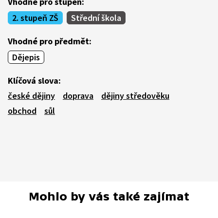
Vhodné pro stupeň:
2. stupeň ZŠ
Střední škola
Vhodné pro předmět:
Dějepis
Klíčová slova:
české dějiny
doprava
dějiny středověku
obchod
sůl
Mohlo by vás také zajímat