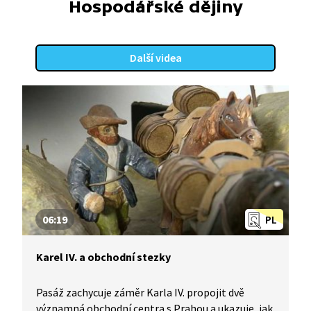
Hospodářské dějiny
Další videa
06:19
PL
Karel IV. a obchodní stezky
Pasáž zachycuje záměr Karla IV. propojit dvě
významná obchodní centra s Prahou a ukazuje, jak