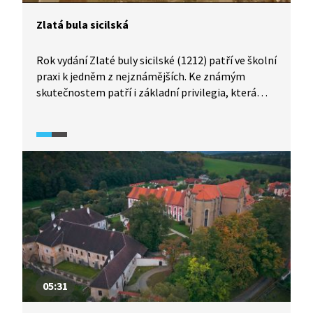
Zlatá bula sicilská
Rok vydání Zlaté buly sicilské (1212) patří ve školní
praxi k jedněm z nejznámějších. Ke známým
skutečnostem patří i základní privilegia, která
tato listina pro české království přinášela.
Okolnosti jejího vydání ovšem už tak známé
nejsou.
05:31