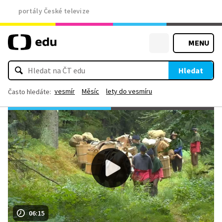
portály České televize
MENU
Hledat
vesmír
Měsíc
lety do vesmíru
Často hledáte:
06:15