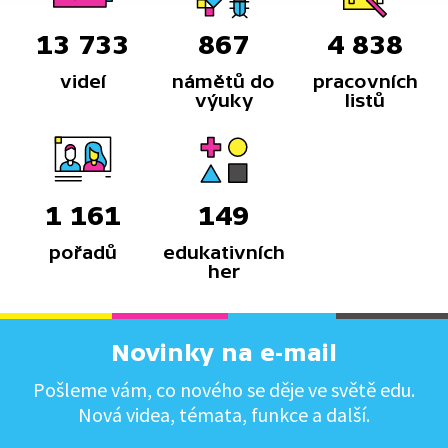
13 733
867
4 838
videí
námětů do
pracovních
výuky
listů
1 161
149
pořadů
edukativních
her
Novinky na e-mail
Pošleme vám, co nového se děje ve světě edu.
Nová videa, témata, funkce a další.