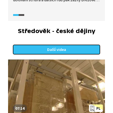
Hory v 18. a 19. století, kdy se zde těžilo téměř
veškeré stříbro v rámci tehdejší rakouské
monarchie. A to zdaleka není jediný unikát, který
se s tímto místem pojí. Podívejte se.
Středověk - české dějiny
Další videa
07:14
PL