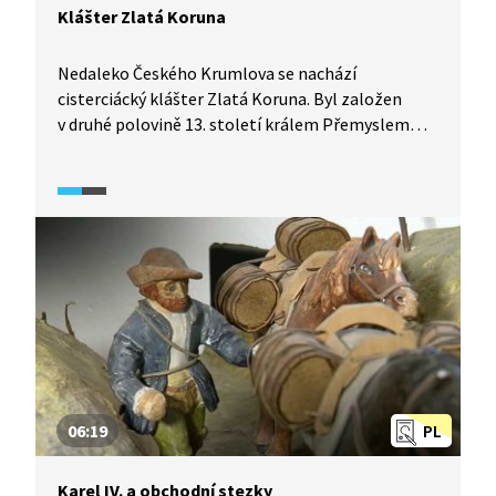
Klášter Zlatá Koruna
Nedaleko Českého Krumlova se nachází
cisterciácký klášter Zlatá Koruna. Byl založen
v druhé polovině 13. století králem Přemyslem
Otakarem II. za účelem posílení královského vlivu
v jižních Čechách, kde byl vlivný rod Vítkovců
a později Rožmberků. Jak se v boji o moc
popasovali?
06:19
PL
Karel IV. a obchodní stezky