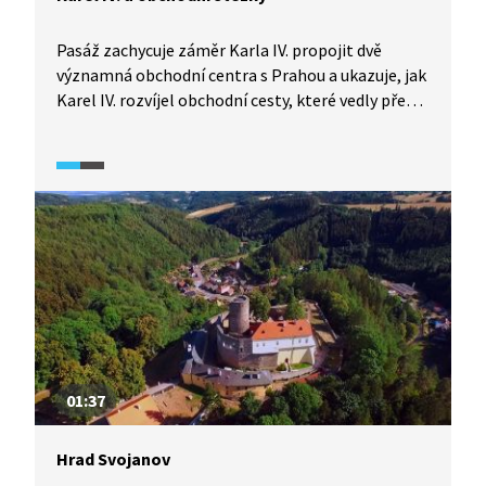
Pasáž zachycuje záměr Karla IV. propojit dvě
významná obchodní centra s Prahou a ukazuje, jak
Karel IV. rozvíjel obchodní cesty, které vedly přes
český stát. Vysvětluje, co se přepravovalo
ve kterém ročním období a jak takové cesty
vypadaly.
01:37
Hrad Svojanov