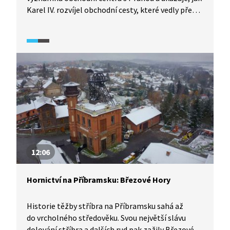
Karel IV. rozvíjel obchodní cesty, které vedly přes
český stát. Vysvětluje, co se přepravovalo
ve kterém ročním období a jak takové cesty
vypadaly.
12:06
Hornictví na Příbramsku: Březové Hory
Historie těžby stříbra na Příbramsku sahá až
do vrcholného středověku. Svou největší slávu
dolování stříbra a dalších rud pak zažily Březové