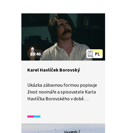
23:46
PL
Karel Havlíček Borovský
Ukázka zábavnou formou popisuje
život novináře a spisovatele Karla
Havlíčka Borovského v době
takzvaného bachovského
absolutismu.