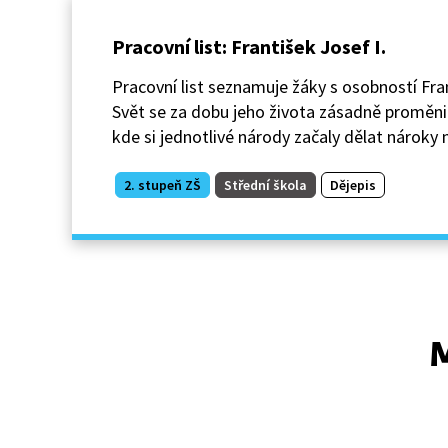
Pracovní list: František Josef I.
Pracovní list seznamuje žáky s osobností Fran
Svět se za dobu jeho života zásadně proměn
kde si jednotlivé národy začaly dělat nároky 
2. stupeň ZŠ
Střední škola
Dějepis
M