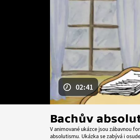
02:41
Bachův absolu
V animované ukázce jsou zábavnou for
absolutismu. Ukázka se zabývá i osud