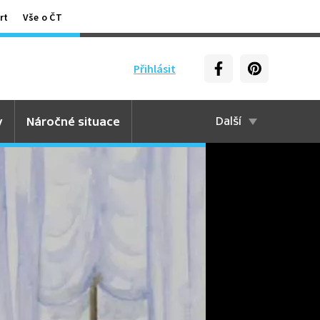
rt
Vše o ČT
Přihlásit
y
Náročné situace
Další