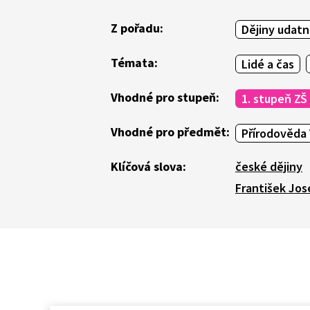
Z pořadu:
Dějiny udat
Témata:
Lidé a čas
Vhodné pro stupeň:
1. stupeň ZŠ
Vhodné pro předmět:
Přírodověda 
Klíčová slova:
české dějiny
František Jose