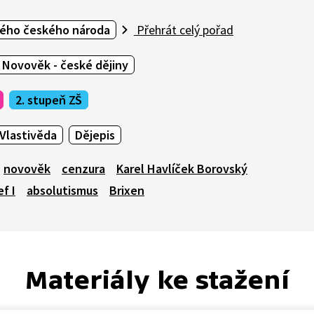
ného českého národa
Přehrát celý pořad
Novověk - české dějiny
2. stupeň ZŠ
Vlastivěda
Dějepis
novověk
cenzura
Karel Havlíček Borovský
f I
absolutismus
Brixen
Materiály ke stažení