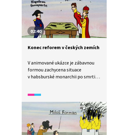
02:40
Konec reforem v českých zemích
V animované ukázce je zábavnou
formou zachycena situace
v habsburské monarchii po smrti
Josefa II., vláda Františka I.
a nástup absolutismu.