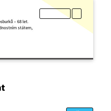
sburků – 68 let.
odnostním státem,
at