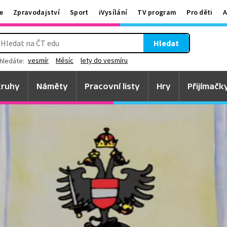
e
Zpravodajství
Sport
iVysílání
TV program
Pro děti
A
Hledat
vesmír
Měsíc
lety do vesmíru
hledáte:
ruhy
Náměty
Pracovní listy
Hry
Přijímačk