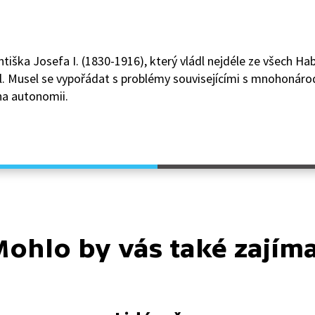
tiška Josefa I. (1830-1916), který vládl nejdéle ze všech Hab
il. Musel se vypořádat s problémy souvisejícími s mnohonár
na autonomii.
ohlo by vás také zajím