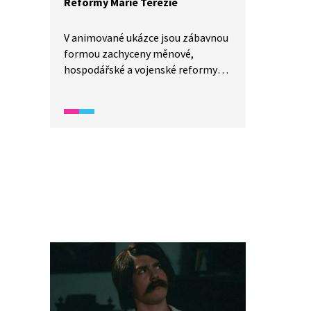
Reformy Marie Terezie
V animované ukázce jsou zábavnou
formou zachyceny měnové,
hospodářské a vojenské reformy
Marie Terezie, kterými přispěla
k modernizaci Habsburské
monarchie.