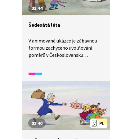
02:44
Šedesátá léta
V animované ukázce je zábavnou
formou zachyceno uvolňování
poměrů v Československu
v šedesátých letech 20. století,
které se projevilo v kultuře a umění.
02:40
PL