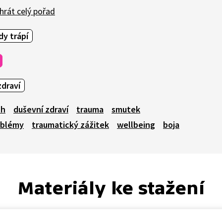
hrát celý pořad
dy trápí
draví
ch
duševní zdraví
trauma
smutek
oblémy
traumatický zážitek
wellbeing
boja
Materiály ke stažení