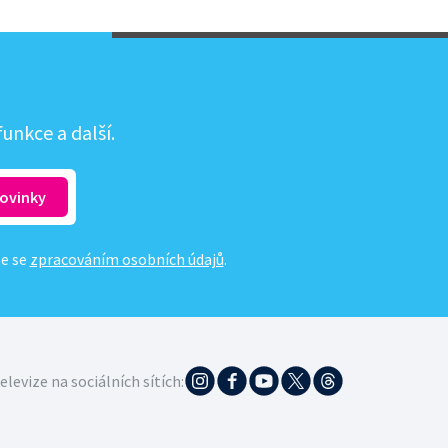
unkce a další.
te se
zpracováním osobních údajů
.