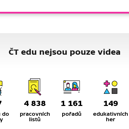
ČT edu nejsou pouze videa
7
4 838
1 161
149
 do
pracovních
pořadů
edukativních
y
listů
her