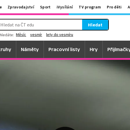
e
Zpravodajství
Sport
iVysílání
TV program
Pro děti
A
Hledat
Měsíc
vesmír
lety do vesmíru
hledáte:
ruhy
Náměty
Pracovní listy
Hry
Přijímačk