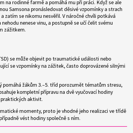
m na rodinné farmě a pomáhá mu při práci. Když se ale
ačnou Samsona pronásledovat děsivé vzpomínky a strach
í a zatím se nikomu nesvěřil. V náročné chvíli potkává
 nehodu nenese vinu, a postupně se učí čelit svému
ým zážitkem.
SD) se může objevit po traumatické události nebo
jící se vzpomínky na zážitek, často doprovázené silnými
rý pomáhá žákům 3.–5. tříd porozumět tématům stresu,
obsahuje kompletní přípravu na dvě vyučovací hodiny
praktických aktivit.
amatické momenty, proto je vhodné jeho realizaci ve třídě
řípadně vést hodiny společně s ním.