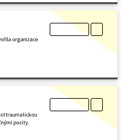
ořila organizace
posttraumatickou
čnými pocity.