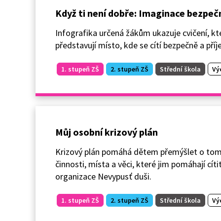
Když ti není dobře: Imaginace bezpe
Infografika určená žákům ukazuje cvičení, kt
představují místo, kde se cítí bezpečně a příj
1. stupeň ZŠ
2. stupeň ZŠ
Střední škola
Vý
Můj osobní krizový plán
Krizový plán pomáhá dětem přemýšlet o tom, c
činnosti, místa a věci, které jim pomáhají cít
organizace Nevypusť duši.
1. stupeň ZŠ
2. stupeň ZŠ
Střední škola
Vý