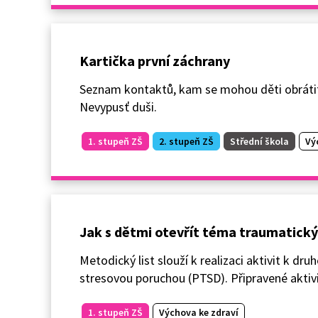
Kartička první záchrany
Seznam kontaktů, kam se mohou děti obrátit 
Nevypusť duši.
1. stupeň ZŠ
2. stupeň ZŠ
Střední škola
Vý
Jak s dětmi otevřít téma traumatický
Metodický list slouží k realizaci aktivit k d
stresovou poruchou (PTSD). Připravené aktivi
1. stupeň ZŠ
Výchova ke zdraví