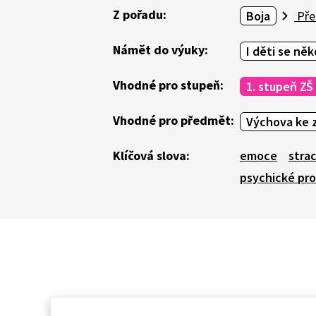
Z pořadu:
Boja
Pře
Námět do výuky:
I děti se něk
Vhodné pro stupeň:
1. stupeň ZŠ
Vhodné pro předmět:
Výchova ke z
Klíčová slova:
emoce
stra
psychické pr