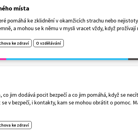
čného místa
eré pomáhá ke zklidnění v okamžicích strachu nebo nejistoty.
emně, a mohou se k němu v mysli vracet vždy, když prožívají n
chova ke zdraví
O vzdělávání
o jim dodává pocit bezpečí a co jim pomáhá, když se necítí 
it se v bezpečí, i kontakty, kam se mohou obrátit o pomoc. Ma
chova ke zdraví