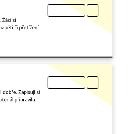
 Žáci si
apětí či přetížení.
dobře. Zapisují si
teriál připravila