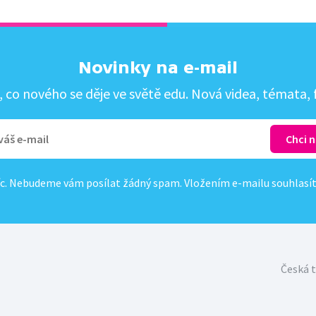
Novinky na e-mail
co nového se děje ve světě edu. Nová videa, témata, f
c. Nebudeme vám posílat žádný spam. Vložením e-mailu souhlasí