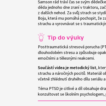
Samson rád tráví čas se svým dědečke
děda jednoho dne zraní v traktoru, z
z dalších nehod. Za svůj strach se styd
Boju, která mu pomáhá pochopit, že za
strachu a vyrovnávat se s traumatick
Tip do výuky
Posttraumatická stresová porucha (PT
dlouhodobém stresu a způsobuje opaku
emočními a tělesnými reakcemi.
Součástí videa je metodický list
, kte
strachu a náročných pocitů. Materiál 
včetně zhlédnutí druhého dílu seriálu a 
Téma PTSD je citlivé a díl obsahuje dr
konzultovat se školním psychologem, p