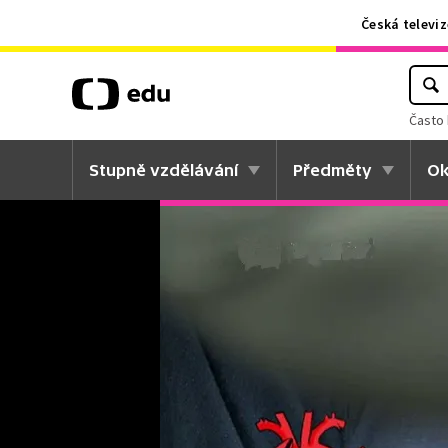
Česká televiz
Často 
Stupně vzdělávání
Předměty
Ok