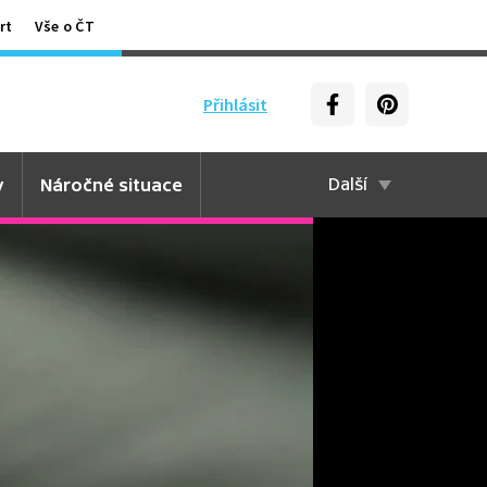
rt
Vše o ČT
Přihlásit
y
Náročné situace
Další