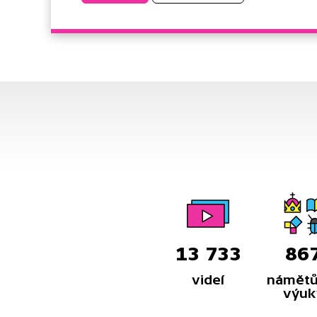
13 733
86
videí
námětů
výuk