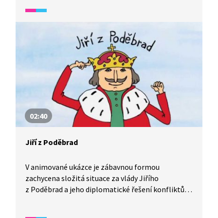
02:40
Jiří z Poděbrad
V animované ukázce je zábavnou formou
zachycena složitá situace za vlády Jiřího
z Poděbrad a jeho diplomatické řešení konfliktů
a snaha o vytvoření všeobecné mírové organizace.