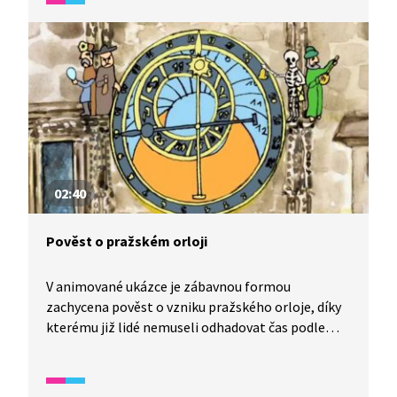
02:40
Pověst o pražském orloji
V animované ukázce je zábavnou formou
zachycena pověst o vzniku pražského orloje, díky
kterému již lidé nemuseli odhadovat čas podle
Slunce. Kdo byl jeho skutečným autorem?