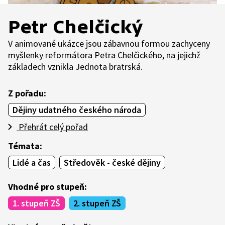
Petr Chelčický
V animované ukázce jsou zábavnou formou zachyceny
myšlenky reformátora Petra Chelčického, na jejichž
základech vznikla Jednota bratrská.
Z pořadu:
Dějiny udatného českého národa
Přehrát celý pořad
Témata:
Lidé a čas
Středověk - české dějiny
Vhodné pro stupeň:
1. stupeň ZŠ
2. stupeň ZŠ