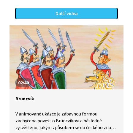
Další videa
02:40
Bruncvík
V animované ukázce je zábavnou formou
zachycena pověst o Bruncvíkovi a následně
vysvětleno, jakým způsobem se do českého znaku