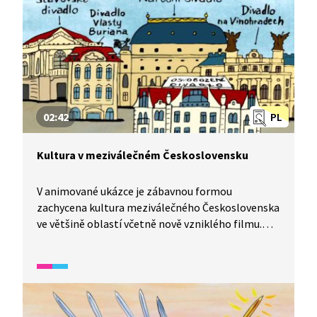
02:42
PL
Kultura v meziválečném Československu
V animované ukázce je zábavnou formou
zachycena kultura meziválečného Československa
ve většině oblastí včetně nově vzniklého filmu.
Dále ukázka zachycuje změnu životního stylu,
nové možnosti trávení volného času zejména
pro ženy.