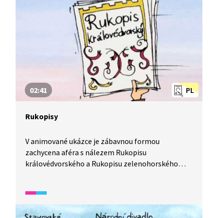
02:41
PL
Rukopisy
V animované ukázce je zábavnou formou
zachycena aféra s nálezem Rukopisu
královédvorského a Rukopisu zelenohorského
a spor o jejich pravost.