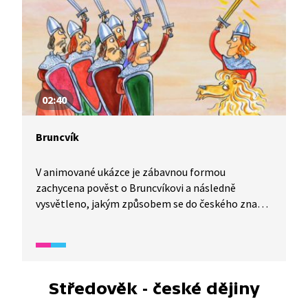
02:40
Bruncvík
V animované ukázce je zábavnou formou
zachycena pověst o Bruncvíkovi a následně
vysvětleno, jakým způsobem se do českého znaku
dostal lev.
Středověk - české dějiny