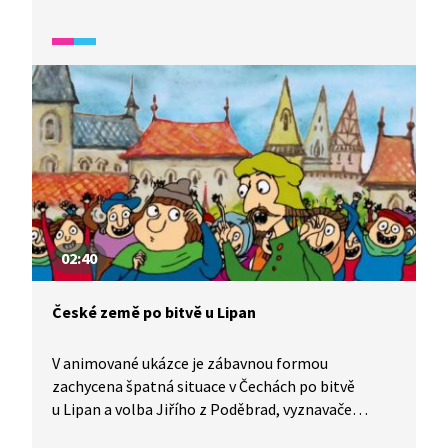
dostal lev.
02:40
České země po bitvě u Lipan
V animované ukázce je zábavnou formou
zachycena špatná situace v Čechách po bitvě
u Lipan a volba Jiřího z Poděbrad, vyznavače
husitství, českým králem.