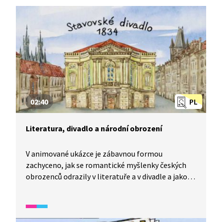
02:40
PL
Literatura, divadlo a národní obrození
V animované ukázce je zábavnou formou
zachyceno, jak se romantické myšlenky českých
obrozenců odrazily v literatuře a v divadle a jakou
roli sehrálo zejména kočovné divadlo v šíření
vlastenectví.