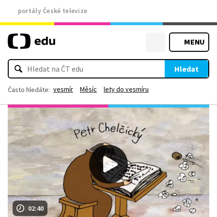
portály České televize
MENU
Hledat
vesmír
Měsíc
lety do vesmíru
Často hledáte:
02:40