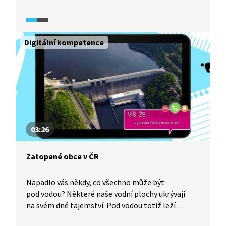
Slovenského štátu v letech 1939–1945. Na mnoha
místech zůstaly i původní hraniční kameny. Došlo
jen k drobným změnám. Největší problém vznikl
v osadě Sidonie.
Digitální kompetence
03:26
Zatopené obce v ČR
Napadlo vás někdy, co všechno může být
pod vodou? Některé naše vodní plochy ukrývají
na svém dně tajemství. Pod vodou totiž leží
zatopené domy a vesnice. Na dnech dvacítky