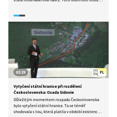
jako zásobárna vody pro Schwarzenberský
plavební kanál. Rosenauerova nádrž poskytovala
mnoho pracovních příležitostí pro místní
obyvatelstvo, v období normalizace však zanikla.
Podívejte se, jak k tomu došlo.
02:29
PL
Vytyčení státní hranice při rozdělení
Československa: Osada Sidonie
Důležitým momentem rozpadu Československa
bylo vytyčení státní hranice. Ta se téměř
shodovala s tou, která platila v období existence