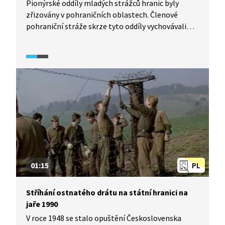
Pionýrské oddíly mladých strážců hranic byly
zřizovány v pohraničních oblastech. Členové
pohraniční stráže skrze tyto oddíly vychovávali
místní děti k aktivní účasti na obraně státu
a zároveň to byla jedna z forem navazování
přátelských kontaktů s lidmi žijícími
v příhraničních oblastech. Síť oddílů mladých
strážců hranic byla budována od roku 1953 a jejich
hlavní náplní byla branná výchova. V roce 1982
bylo aktivních více než 500 takových oddílů.
Podívejte se na reportáž západočeské krajské
redakce Československé televize z 28. 6. 1988.
01:15
PL
Stříhání ostnatého drátu na státní hranici na
jaře 1990
V roce 1948 se stalo opuštění Československa