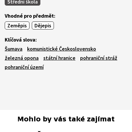
Střední škola
Vhodné pro předmět:
Zeměpis
Dějepis
Klíčová slova:
Šumava
komunistické Československo
železná opona
státní hranice
pohraniční stráž
pohraniční území
Mohlo by vás také zajímat