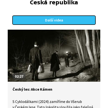
Česká republika
Další videa
02:27
Český les: Akce Kámen
S Cyklodálkami (2024) zamíříme do Všerub
v Českém lese. Tato lokalita sloužila jako falešná