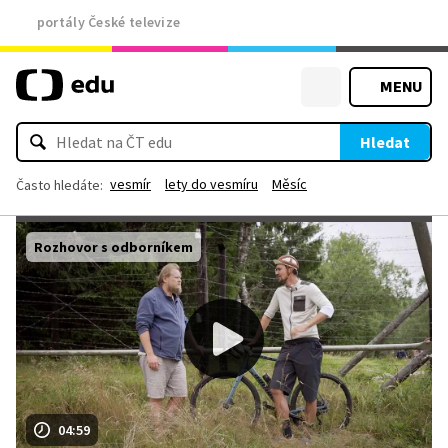
portály České televize
MENU
Hledat
vesmír
lety do vesmíru
Měsíc
Často hledáte:
Rozhovor s odborníkem
04:59