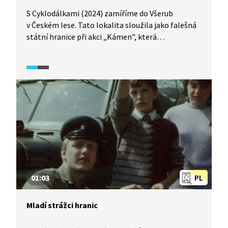
S Cyklodálkami (2024) zamíříme do Všerub
v Českém lese. Tato lokalita sloužila jako falešná
státní hranice při akci „Kámen", která
představovala past na emigranty v poválečném
Československu, jak nám popíše jeden z místních
obyvatel. V závěru videa uvidíme skutečnou polohu
hranice mezi Českem a Bavorskem.
01:03
PL
Mladí strážci hranic