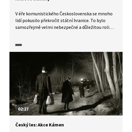
V éře komunistického Československa se mnoho
lidí pokusilo překročit státní hranice. To bylo
samozřejmě velmi nebezpečné a důležitou roli
mohli při přechodu sehrát tzv. králové Šumavy,
tedy převaděči, kteří pomáhali lidem proniknout
skrz hraniční pásmo. Ačkoli si mnozí možná myslí,
že král Šumavy byl pouze jeden, ve videu se
dozvíme, jak je to s tímto označením doopravdy.
02:27
Český les: Akce Kámen