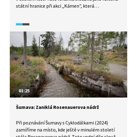
státní hranice při akci „Kámen", která
představovala past na emigranty v poválečném
Československu, jak nám popíše jeden z místních
obyvatel. V závěru videa uvidíme skutečnou polohu
hranice mezi Českem a Bavorskem.
01:25
Šumava: Zaniklá Rosenauerova nádrž
Při poznávání Šumavy s Cyklodálkami (2024)
zamíříme na místo, kde ještě v minulém století
stála Rosenauerova nádrž. Toto vodní dílo sloužilo