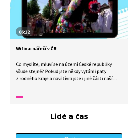
06:12
Wifina: nářečí v ČR
Co myslíte, mluví se na území České republiky
všude stejně? Pokud jste někdy vytáhli paty
z rodného kraje a navštívili jste i jiné části naší
vlasti, určitě jste si povšimli, že tu a tam se liší
přízvuk, rychlost mluvy a občas lidé používají
i slova, na která z domova nejste zvyklí. Inu, jiný
kraj, jiný mrav - anebo spíš jiné nářečí.
Lidé a čas