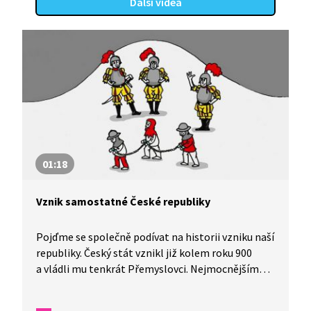
Další videa
01:18
Vznik samostatné České republiky
Pojďme se společně podívat na historii vzniku naší
republiky. Český stát vznikl již kolem roku 900
a vládli mu tenkrát Přemyslovci. Nejmocnějším
českým králem, nazývaným otcem vlasti, byl Karel
IV. Až v roce 1993 se Československá republika