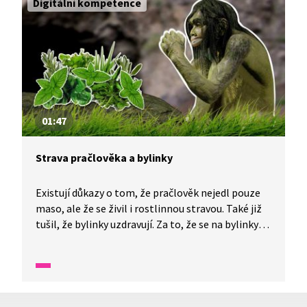
Digitální kompetence
01:47
Strava pračlověka a bylinky
Existují důkazy o tom, že pračlověk nejedl pouze
maso, ale že se živil i rostlinnou stravou. Také již
tušil, že bylinky uzdravují. Za to, že se na bylinky
nezapomnělo, vděčíme i králi Karlu Velikému,
velkému fanouškovi léčivých účinků bylin.