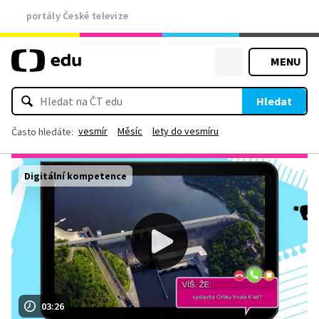
portály České televize
MENU
Hledat
vesmír
Měsíc
lety do vesmíru
Často hledáte:
Digitální kompetence
03:26