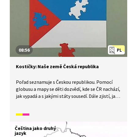
08:56
PL
Kostičky: Naše země Česká republika
Pořad seznamuje s Českou republikou. Pomocí
globusu a mapy se děti dozvědí, kde se ČR nachází,
jak vypadá a s jakými státy sousedí. Dále zjistí, jaký
je náš státní znak a národní strom, kdo je náš
prezident a jaká je naše státní vlajka a státní
hymna. V pořadu je názorně představena česká
příroda: hory, lesy, řeky, přehrady, rybníky, léčivé
Čeština jako druhý
prameny, louky, pole, vesnice a města.
jazyk