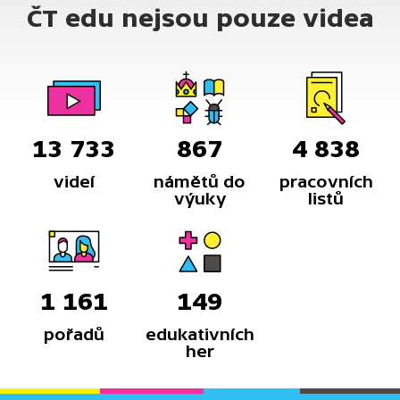
ČT edu nejsou pouze videa
13 733
867
4 838
videí
námětů do
pracovních
výuky
listů
1 161
149
pořadů
edukativních
her