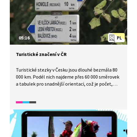
05:16
PL
Turistické značení v ČR
Turistické stezky v Česku jsou dlouhé bezmála 80
000 km. Podél nich najdeme přes 60 000 směrovek
a tabulek pro snadnější orientaci, což je počet,
ve kterém Česku nemůže konkurovat žádný jiný
stát. České turistické značení je typické jednotnou
podobou. První značka byla umístěna již na konci
19. století Klubem českých turistů a další přibývaly
velmi rychle. Do roku 1938 délka turistických tras
dosahovala 40 000 km.