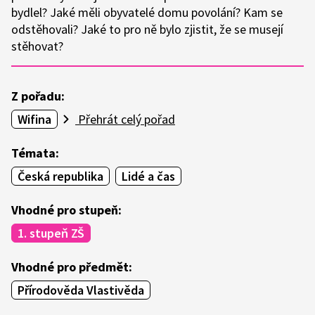
bydlel? Jaké měli obyvatelé domu povolání? Kam se
odstěhovali? Jaké to pro ně bylo zjistit, že se musejí
stěhovat?
Z pořadu:
Wifina
Přehrát celý pořad
Témata:
Česká republika
Lidé a čas
Vhodné pro stupeň:
1. stupeň ZŠ
Vhodné pro předmět:
Přírodověda Vlastivěda