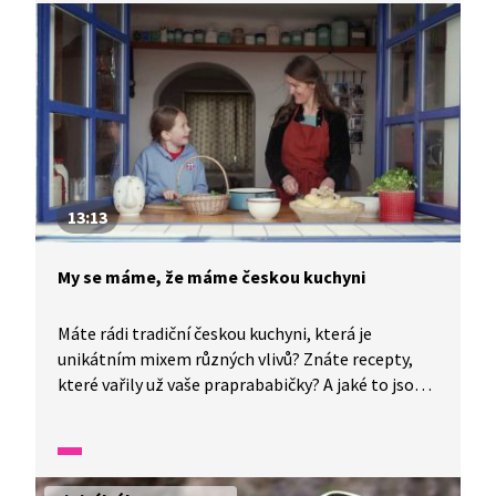
13:13
My se máme, že máme českou kuchyni
Máte rádi tradiční českou kuchyni, která je
unikátním mixem různých vlivů? Znáte recepty,
které vařily už vaše praprababičky? A jaké to jsou?
Schválně si zkuste tipnout, co je na našich jídlech
unikátního. Všechno o tradiční české kuchyni,
od jejího původu až po dnešní nové recepty, se
dozvíme v dnešním díle pořadu "My se máme".