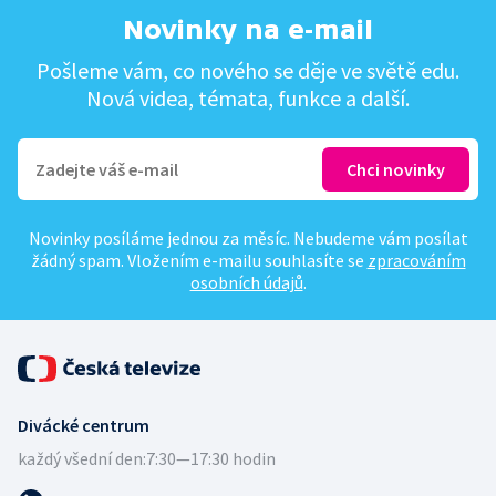
Novinky na e-mail
Pošleme vám, co nového se děje ve světě edu.
Nová videa, témata, funkce a další.
Novinky posíláme jednou za měsíc. Nebudeme vám posílat
žádný spam. Vložením e-mailu souhlasíte se
zpracováním
osobních údajů
.