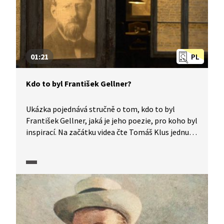
01:21
PL
Kdo to byl František Gellner?
Ukázka pojednává stručně o tom, kdo to byl
František Gellner, jaká je jeho poezie, pro koho byl
inspirací. Na začátku videa čte Tomáš Klus jednu
sloku z básně Po nás ať přijde potopa
ze stejnojmenné sbírky.