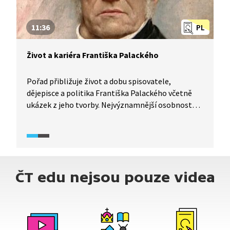
11:36
PL
Život a kariéra Františka Palackého
Pořad přibližuje život a dobu spisovatele,
dějepisce a politika Františka Palackého včetně
ukázek z jeho tvorby. Nejvýznamnější osobnost
českého literárního hnutí pocházela z chudé
rodiny a Palacký se vypracoval až na poslance.
Jaká byla jeho životní, profesní a myšlenková
pouť? Co všechno udělal pro novodobý český
národ?
ČT edu nejsou pouze videa