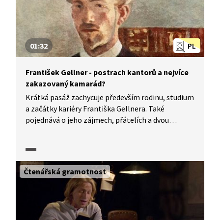
01:32
PL
František Gellner - postrach kantorů a nejvíce
zakazovaný kamarád?
Krátká pasáž zachycuje především rodinu, studium
a začátky kariéry Františka Gellnera. Také
pojednává o jeho zájmech, přátelích a dvou
vydaných sbírkách.
Čtenářská gramotnost