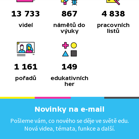
13 733
867
4 838
videí
námětů do
pracovních
výuky
listů
1 161
149
pořadů
edukativních
her
Novinky na e-mail
Pošleme vám, co nového se děje ve světě edu.
Nová videa, témata, funkce a další.