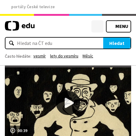
portály České televize
MENU
Hledat
vesmír
lety do vesmíru
Měsíc
Často hledáte:
00:39