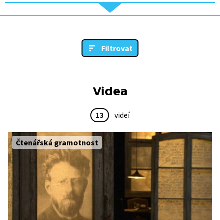
Filtrovat
Videa
13
videí
Čtenářská gramotnost