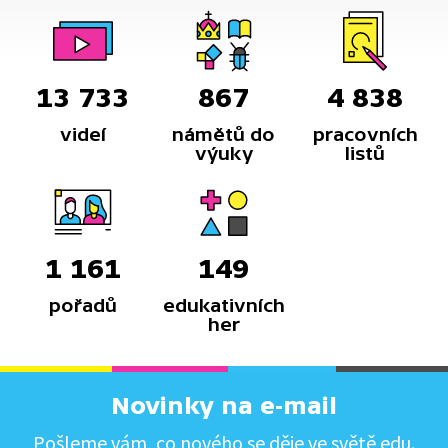
13 733
867
4 838
videí
námětů do
pracovních
výuky
listů
1 161
149
pořadů
edukativních
her
Novinky na e-mail
Pošleme vám, co nového se děje ve světě edu.