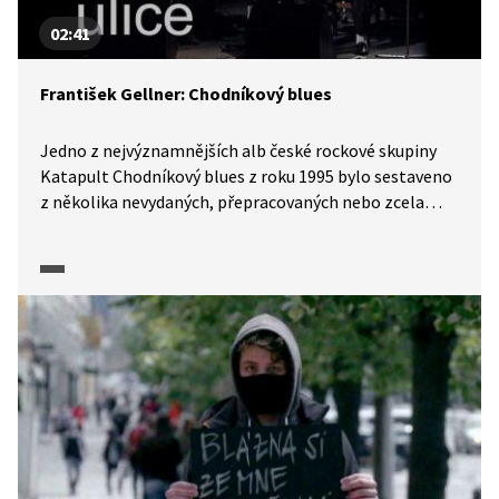
02:41
František Gellner: Chodníkový blues
Jedno z nejvýznamnějších alb české rockové skupiny
Katapult Chodníkový blues z roku 1995 bylo sestaveno
z několika nevydaných, přepracovaných nebo zcela
nových písní a pojmenováno podle titulní skladby,
zhudebněné básně Františka Gellnera, kterou si
můžeme poslechnout v rámci pořadu Písně českých
básníků.