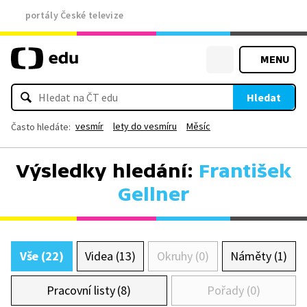
portály České televize
MENU
Hledat
vesmír
lety do vesmíru
Měsíc
Často hledáte:
Výsledky hledání:
František
Gellner
Vše (22)
Videa (13)
Okruhy (0)
Náměty (1)
Pracovní listy (8)
Pořady (0)