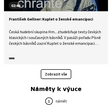
02:46
František Gellner: Kuplet o ženské emancipaci
Česká hudební skupina Hm... zhudebňuje texty českých
klasických i současných básníků. V pasáži pořadu Písně
českých básníků zazní Kuplet o ženské emancipaci
z alba Plán na zimu s textem Františka Gellnera.
Zobrazit vše
Náměty k výuce
1
námět