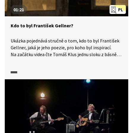
01:21
PL
Kdo to byl František Gellner?
Ukázka pojednává stručně o tom, kdo to byl František
Gellner, jaká je jeho poezie, pro koho byl inspirací.
Na začátku videa čte Tomáš Klus jednu sloku z básně
Po nás ať přijde potopa ze stejnojmenné sbírky.