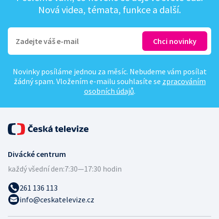
Nová videa, témata, funkce a další.
Novinky posíláme jednou za měsíc. Nebudeme vám posílat
žádný spam. Vložením e-mailu souhlasíte se
zpracováním
osobních údajů
.