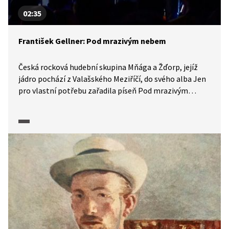
02:35
František Gellner: Pod mrazivým nebem
Česká rocková hudební skupina Mňága a Žďorp, jejíž
jádro pochází z Valašského Meziříčí, do svého alba Jen
pro vlastní potřebu zařadila píseň Pod mrazivým
nebem s textem stejnojmenné básně Františka
Gellnera. Ve vybrané pasáži pořadu Písně českých
básníků si ji můžeme poslechnout.