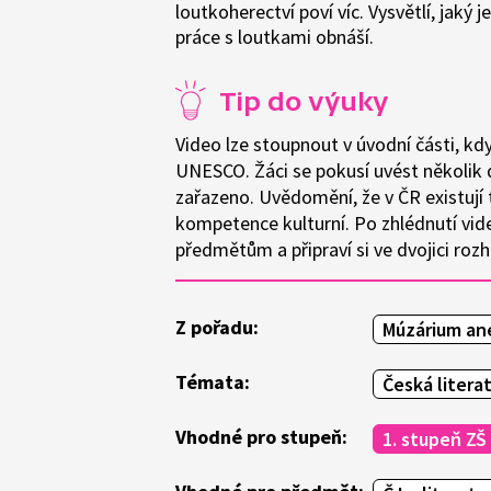
loutkoherectví poví víc. Vysvětlí, jaký
práce s loutkami obnáší.
Tip do výuky
Video lze stoupnout v úvodní části, k
UNESCO. Žáci se pokusí uvést několik 
zařazeno. Uvědomění, že v ČR existují
kompetence kulturní. Po zhlédnutí vi
předmětům a připraví si ve dvojici roz
Z pořadu:
Múzárium an
Témata:
Česká litera
Vhodné pro stupeň:
1. stupeň ZŠ