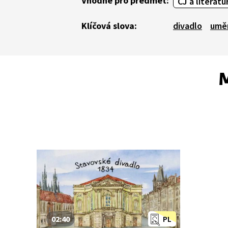
Vhodné pro předmět:
ČJ a literatu
Klíčová slova:
divadlo
umě
M
02:40
PL