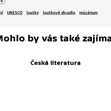
ra
ní
UNESCO
loutky
loutkové divadlo
múzárium
ohlo by vás také zajím
Česká literatura