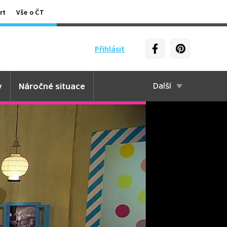
rt
Vše o ČT
Přihlásit
y
Náročné situace
Další