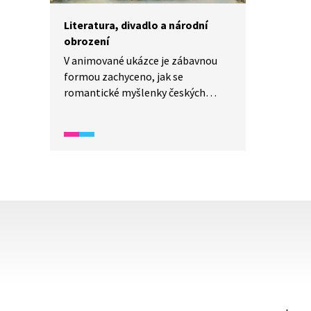
Literatura, divadlo a národní
obrození
V animované ukázce je zábavnou
formou zachyceno, jak se
romantické myšlenky českých
obrozenců odrazily v literatuře a v
divadle a jakou roli sehrálo
zejména kočovné divadlo v šíření
vlastenectví.