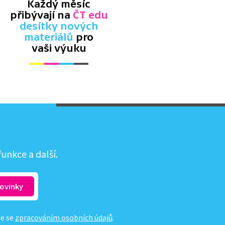
Každý měsíc
přibývají na
ČT edu
desítky nových
materiálů
pro
vaši výuku
unkce a další.
te se
zpracováním osobních údajů
.