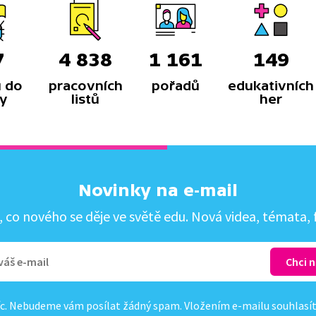
7
4 838
1 161
149
 do
pracovních
pořadů
edukativních
y
listů
her
Novinky na e-mail
co nového se děje ve světě edu. Nová videa, témata, f
c. Nebudeme vám posílat žádný spam. Vložením e-mailu souhlasí