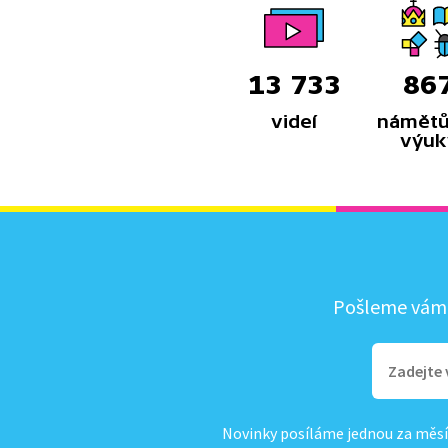
13 733
86
videí
námětů
výuk
Pošleme vám, 
Novinky posíláme jednou za měsí