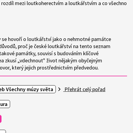
 je rozdíl mezi loutkoherectvím a loutkářstvím a co všechno
dy se hovoří o loutkářství jako o nehmotné památce
důvodů, proč je české loutkářství na tento seznam
 takové památky, souvisí s budováním klíčové
dea zkusí „vdechnout" život nějakým obyčejným
hovor, který jejich prostřednictvím předvedou.
eb Všechny múzy světa
Přehrát celý pořad
tura