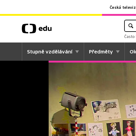
Česká televiz
Často 
Stupně vzdělávání
Předměty
Ok