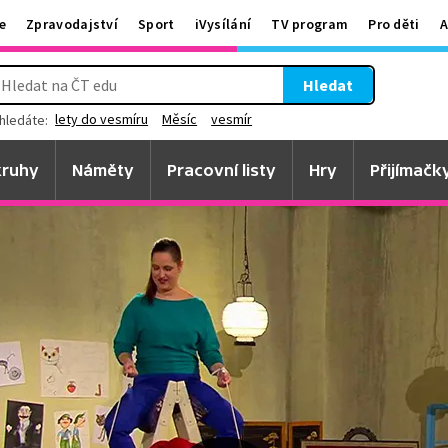
e
Zpravodajství
Sport
iVysílání
TV program
Pro děti
A
Hledat
lety do vesmíru
Měsíc
vesmír
hledáte:
ruhy
Náměty
Pracovní listy
Hry
Přijímačk