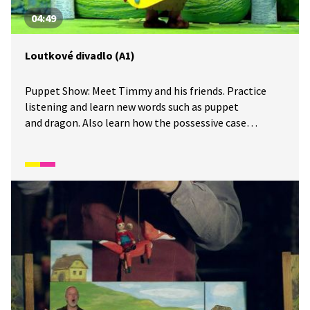
04:49
Loutkové divadlo (A1)
Puppet Show: Meet Timmy and his friends. Practice
listening and learn new words such as puppet
and dragon. Also learn how the possessive case
is formed. Timmy and his friend Yabba prepare
a puppet show for their classmates. See how you could
prepare a theatrical performance for your friends.
Seznamte se s Timmym a jeho kamarády. Procvičte si
poslech a naučte se nová slovíčka, jako například
puppet a dragon. Naučte se také jak se tvoří
přivlastňovací pád. Timmy a jeho kamarád Yabba
připravují pro své spolužáky loutkové představení.
Podívejte se, jak i vy byste mohli pro své kamarády
připravit divadelní představení.