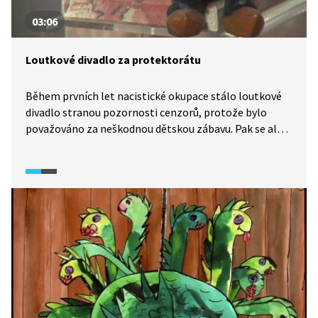
03:06
Loutkové divadlo za protektorátu
Během prvních let nacistické okupace stálo loutkové
divadlo stranou pozornosti cenzorů, protože bylo
považováno za neškodnou dětskou zábavu. Pak se ale
ukázalo, že i loutkáři dovedou využít své umění k šíření
protiněmecké propagandy a že záměrně cílí
i na dospělé publikum. Zájem budil především Josef
Skupa a jeho Divadlo Spejbla a Hurvínka. V roce 1943 si
toho všimli i okupanti.