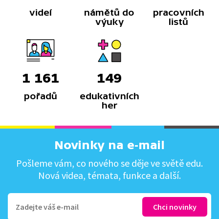
videí
námětů do
pracovních
výuky
listů
1 161
149
pořadů
edukativních
her
Novinky na e-mail
Pošleme vám, co nového se děje ve světě edu.
Nová videa, témata, funkce a další.