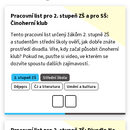
Pracovní list pro 2. stupeň ZŠ a pro SŠ:
Činoherní klub
Tento pracovní list určený žákům 2. stupně ZŠ
a studentům střední školy ověří, jak dobře znáte
prostředí divadla. Víte, kdy začal působit činoherní
klub? Pokud ne, pusťte si video, ve kterém se
dozvíte spoustu dalších zajímavostí..
2. stupeň ZŠ
Střední škola
Dějepis
ČJ a literatura
Umění a kultura
Pracovní list pro 2. stupeň ZŠ: Divadlo Na