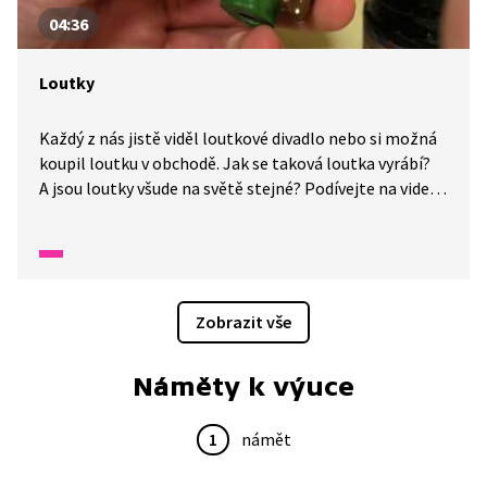
04:36
Loutky
Každý z nás jistě viděl loutkové divadlo nebo si možná
koupil loutku v obchodě. Jak se taková loutka vyrábí?
A jsou loutky všude na světě stejné? Podívejte na video
z Wifiny a dozvíte se více.
Zobrazit vše
Náměty k výuce
1
námět