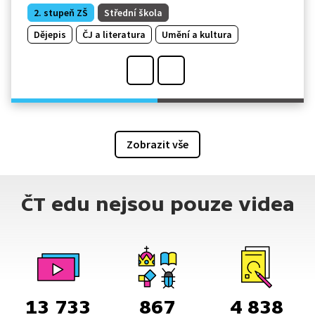
2. stupeň ZŠ
Střední škola
Dějepis
ČJ a literatura
Umění a kultura
Zobrazit vše
ČT edu nejsou pouze videa
13 733
867
4 838