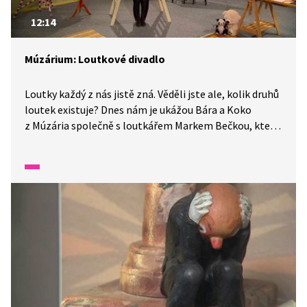
12:14
Múzárium: Loutkové divadlo
Loutky každý z nás jistě zná. Věděli jste ale, kolik druhů
loutek existuje? Dnes nám je ukážou Bára a Koko
z Múzária společně s loutkářem Markem Bečkou, který
nám o umění loutkoherectví poví víc. Vysvětlí, jaký je
rozdíl mezi loutkoherectvím a loutkářstvím a co
všechno práce s loutkami obnáší.