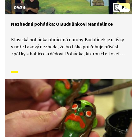
09:34
PL
Nezbedná pohádka: O Budulínkovi Mandelince
Klasická pohádka obrácená naruby. Budulínek je u lišky
v noře takový nezbeda, že ho liška potřebuje přivést
zpátky k babičce a dědovi. Pohádka, kterou čte Josef
Dvořák, pobaví děti i dospělé. Pohádka je doprovázená
domácím loutkovým divadlem.