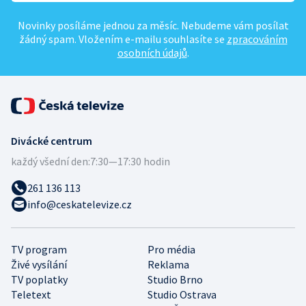
Novinky posíláme jednou za měsíc. Nebudeme vám posílat
žádný spam. Vložením e-mailu souhlasíte se
zpracováním
osobních údajů
.