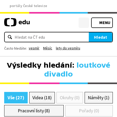
portály České televize
MENU
Hledat
vesmír
Měsíc
lety do vesmíru
Často hledáte:
Výsledky hledání:
loutkové
divadlo
Vše (27)
Videa (18)
Okruhy (0)
Náměty (1)
Pracovní listy (8)
Pořady (0)