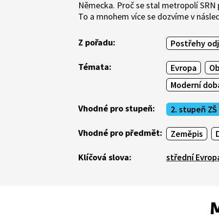
Německa. Proč se stal metropolí SRN p
To a mnohem více se dozvíme v násled
Z pořadu:
Postřehy odj
Témata:
Evropa
Ob
Moderní doba
Vhodné pro stupeň:
2. stupeň ZŠ
Vhodné pro předmět:
Zeměpis
Klíčová slova:
střední Evrop
M