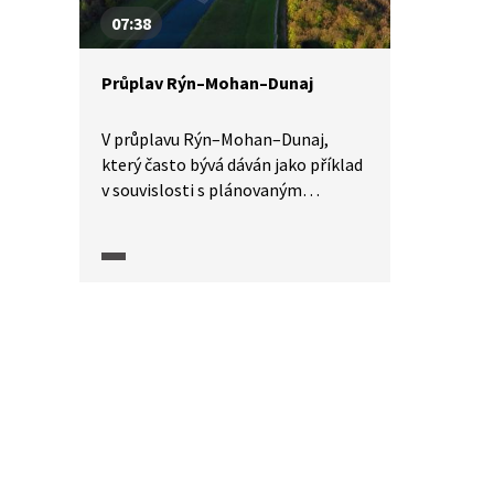
07:38
Průplav Rýn–Mohan–Dunaj
V průplavu Rýn–Mohan–Dunaj,
který často bývá dáván jako příklad
v souvislosti s plánovaným
kanálem Dunaj–Odra–Labe, klesá
množství přepraveného zboží.
Kontejnery se v poslední době
téměř nevozí. Navíc se vodní cesta
potýká se suchem. Vlivem kanálu se
také změnil ráz krajiny. Jaké jsou
tedy přínosy průplavu dnes?