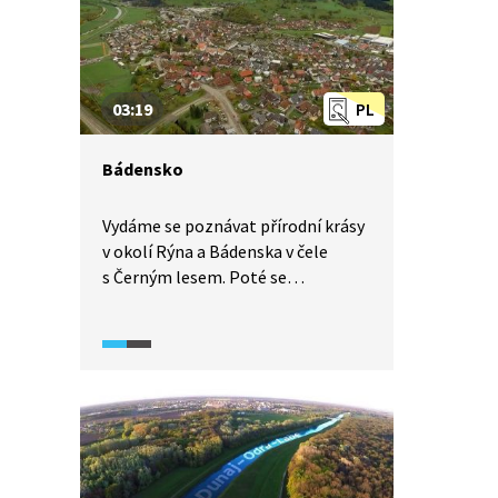
a Kolína nad Rýnem. V tomto místě
došlo k poklesu hladiny natolik, že
hrozilo úplné zastavení dopravy.
Rýn je zásadní dopravní tepnou
03:19
PL
pro přepravu obilí, hnojiv, uhlí nebo
ropných produktů.
Bádensko
Vydáme se poznávat přírodní krásy
v okolí Rýna a Bádenska v čele
s Černým lesem. Poté se
seznámíme s tradiční výrobou
dámských klobouků s bambulemi
(Bollenhut), které se v rodinách
dědí z generace na generaci
a mohou vážit až 2 kilogramy.