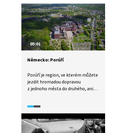
05:01
Německo: Porúří
Porúří je region, ve kterém můžete
jezdit hromadou dopravou
z jednoho města do druhého, aniž
byste si toho všimli. Města na sebe
totiž plynule navazují. Tento dnes
hustě osídlený region se začal
rozšiřovat v období průmyslové
revoluce především díky bohatým
nalezištím černého uhlí.