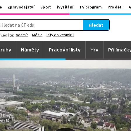
e
Zpravodajství
Sport
iVysílání
TV program
Pro děti
A
Hledat
vesmír
Měsíc
lety do vesmíru
hledáte:
ruhy
Náměty
Pracovní listy
Hry
Přijímačk