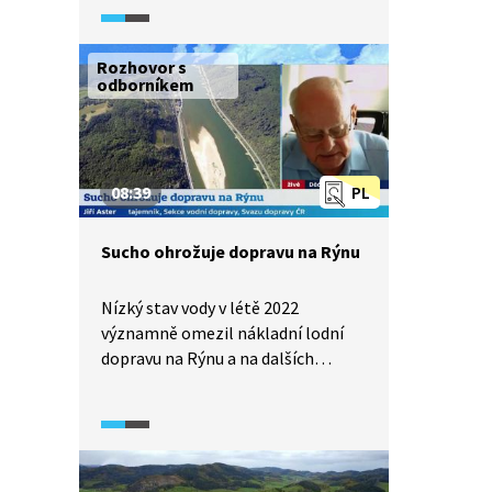
největším vnitrozemským
přístavem světa.
Rozhovor s
odborníkem
08:39
PL
Sucho ohrožuje dopravu na Rýnu
Nízký stav vody v létě 2022
významně omezil nákladní lodní
dopravu na Rýnu a na dalších
německých řekách. Dopravní
společnosti proto nemohly
nakládat své lodi naplno.
Nedostatek vody se týká hlavně
části řeky jižně od Duisburgu