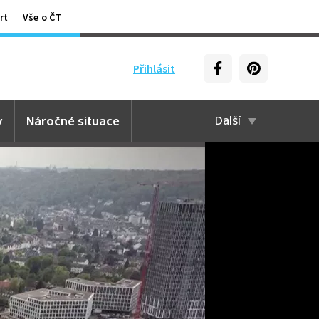
rt
Vše o ČT
Přihlásit
y
Náročné situace
Další