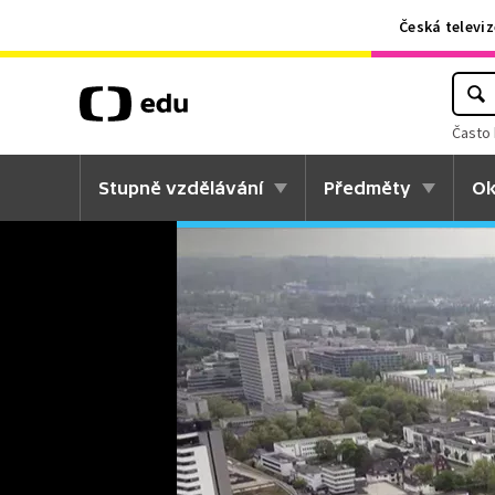
Česká televiz
Často 
Stupně vzdělávání
Předměty
Ok