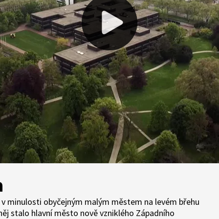
n
l v minulosti obyčejným malým městem na levém břehu
 něj stalo hlavní město nově vzniklého Západního