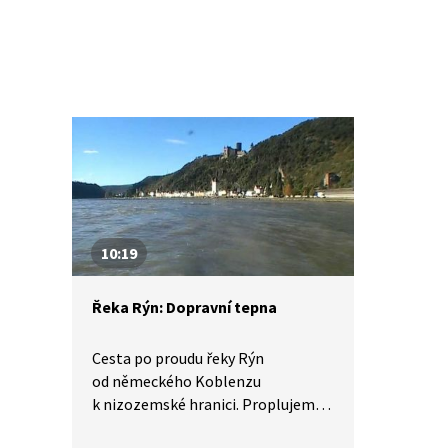
10:19
Řeka Rýn: Dopravní tepna
Cesta po proudu řeky Rýn
od německého Koblenzu
k nizozemské hranici. Proplujeme
Bonnem, Kolínem či Duisburgem,