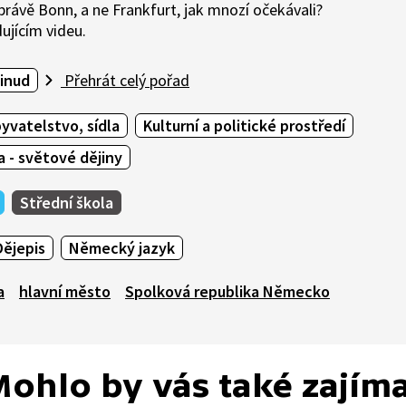
rávě Bonn, a ne Frankfurt, jak mnozí očekávali?
ujícím videu.
inud
Přehrát celý pořad
yvatelstvo, sídla
Kulturní a politické prostředí
 - světové dějiny
Střední škola
Dějepis
Německý jazyk
a
hlavní město
Spolková republika Německo
ohlo by vás také zajím