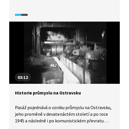
výsledek rozhodnutí tehdejšího režimu podpořit
ekonomicky slabší region novým průmyslovým
závodem. Dokument z roku 1987 ukazuje výrobní
sortiment podniku v druhé polovině 80. let,
postupy výroby, návrhy módních kolekcí a dobový
komentář, který otevřeně kritizuje některé
slabiny centrálně plánovaného hospodářství.
03:12
Historie průmyslu na Ostravsku
Pasáž pojednává o vzniku průmyslu na Ostravsku,
jeho proměně v devatenáctém století a po roce
1945 a následně i po komunistickém převratu
v roce 1948.