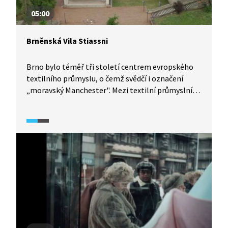
05:00
Brněnská Vila Stiassni
Brno bylo téměř tři století centrem evropského
textilního průmyslu, o čemž svědčí i označení
„moravský Manchester". Mezi textilní průmyslníky
patřil i Alfred Stiassni, který si nechal podle
návrhu jednoho z nejvýznamnějších brněnských
meziválečných architektů Ernsta Wiesnera
postavit reprezentativní rodinnou vilu. Byla
dokončena v roce 1929.