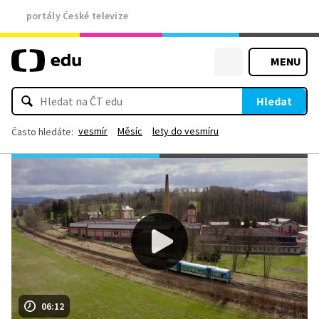
portály České televize
MENU
Hledat
vesmír
Měsíc
lety do vesmíru
Často hledáte:
06:12