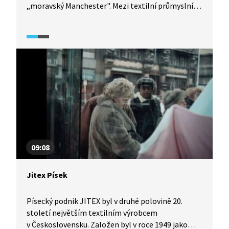
„moravský Manchester". Mezi textilní průmyslníky
patřil i Alfred Stiassni, který si nechal podle
návrhu jednoho z nejvýznamnějších brněnských
meziválečných architektů Ernsta Wiesnera
postavit reprezentativní rodinnou vilu. Byla
dokončena v roce 1929.
09:08
Jitex Písek
Písecký podnik JITEX byl v druhé polovině 20.
století největším textilním výrobcem
v Československu. Založen byl v roce 1949 jako