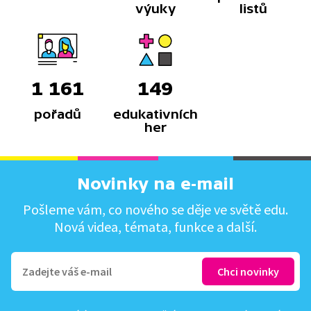
výuky
listů
1 161
149
pořadů
edukativních
her
Novinky na e-mail
Pošleme vám, co nového se děje ve světě edu.
Nová videa, témata, funkce a další.