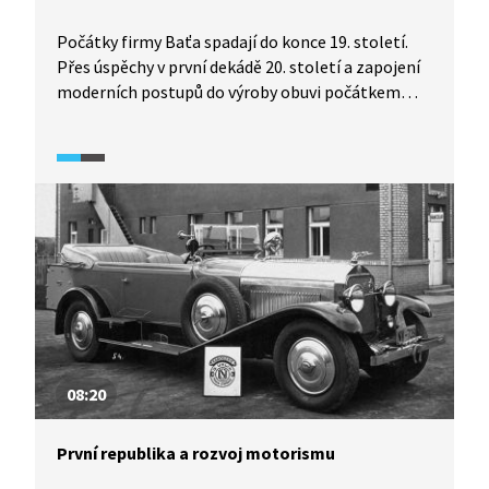
Počátky firmy Baťa spadají do konce 19. století.
Přes úspěchy v první dekádě 20. století a zapojení
moderních postupů do výroby obuvi počátkem
vzniku obuvnického impéria byla první světová
válka a válečná produkce firmy. Baťovy postupy
a mechanizace práce šly ruku v ruce s různými
restriktivními opatřeními vůči zaměstnancům,
zákazem odborů a organizací hájících práva
zaměstnanců.
08:20
První republika a rozvoj motorismu