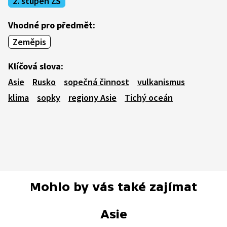
2. stupeň ZŠ
Vhodné pro předmět:
Zeměpis
Klíčová slova:
Asie
Rusko
sopečná činnost
vulkanismus
klima
sopky
regiony Asie
Tichý oceán
Mohlo by vás také zajímat
Asie