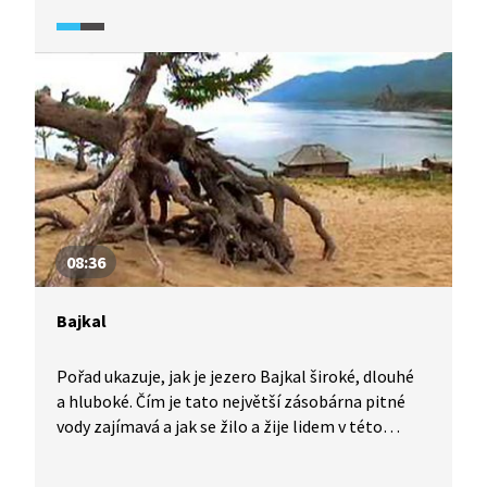
08:36
Bajkal
Pořad ukazuje, jak je jezero Bajkal široké, dlouhé
a hluboké. Čím je tato největší zásobárna pitné
vody zajímavá a jak se žilo a žije lidem v této
oblasti?