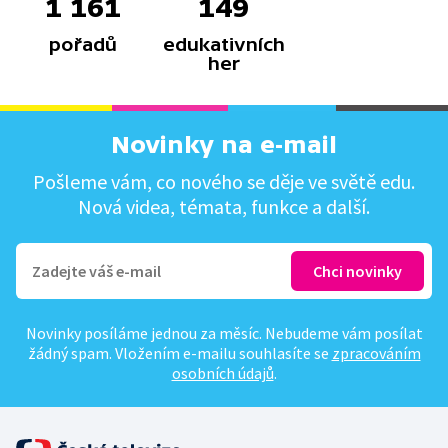
1 161
149
pořadů
edukativních
her
Novinky na e-mail
Pošleme vám, co nového se děje ve světě edu.
Nová videa, témata, funkce a další.
Novinky posíláme jednou za měsíc. Nebudeme vám posílat
žádný spam. Vložením e-mailu souhlasíte se
zpracováním
osobních údajů
.