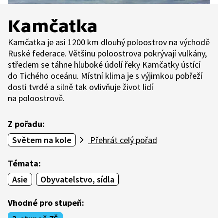
Kamčatka
Kamčatka je asi 1200 km dlouhý poloostrov na východě
Ruské federace. Většinu poloostrova pokrývají vulkány,
středem se táhne hluboké údolí řeky Kamčatky ústící
do Tichého oceánu. Místní klima je s výjimkou pobřeží
dosti tvrdé a silně tak ovlivňuje život lidí
na poloostrově.
Z pořadu:
Světem na kole
Přehrát celý pořad
Témata:
Asie
Obyvatelstvo, sídla
Vhodné pro stupeň: