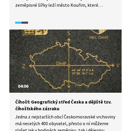
zeměpisné šířky leží město Kouřim, které
astronomové považují za střed Evropy. Jeho
historické jádro, kam se ve videu podíváme, je dnes
městskou památkovou zónou. A co všechno je tu
k vidění? Podívejte se sami.
04:06
Číhošť: Geografický střed Česka a dějiště tzv.
číhošťského zázraku
Jedna z nejstarších obcí Českomoravské vrchoviny
má necelých 400 obyvatel, přesto o ní můžeme
slyšet jak v hodinách zeměpisu, tak i dějepisu.