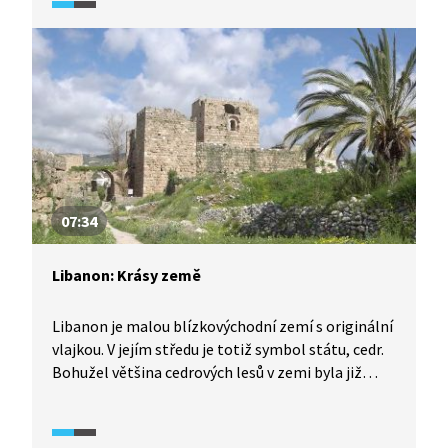
07:34
Libanon: Krásy země
Libanon je malou blízkovýchodní zemí s originální
vlajkou. V jejím středu je totiž symbol státu, cedr.
Bohužel většina cedrových lesů v zemi byla již
vykácena. Libanon má nesmírně bohatou historii.
Na jeho území se rozkládala starověká Fénická
říše, později byl součástí Římské říše či Byzance.