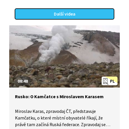
Další videa
08:48
PL
Rusko: O Kamčatce s Miroslavem Karasem
Miroslav Karas, zpravodaj ČT, představuje
Kamčatku, o které místní obyvatelé říkají, že
právě tam začíná Ruská federace. Zpravodaj se