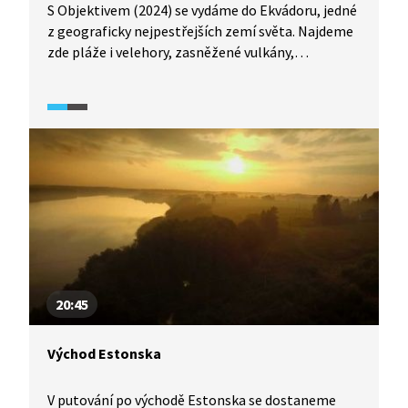
S Objektivem (2024) se vydáme do Ekvádoru, jedné
z geograficky nejpestřejších zemí světa. Najdeme
zde pláže i velehory, zasněžené vulkány,
pestrobarevné trhy, jezera, mlžný prales nebo
vzácné druhy zvířat. V ulicích Quita se můžeme
prakticky seznámit s Coriolisovým efektem, stačí
se dívat na vodu vytékající z umyvadla.
20:45
Východ Estonska
V putování po východě Estonska se dostaneme