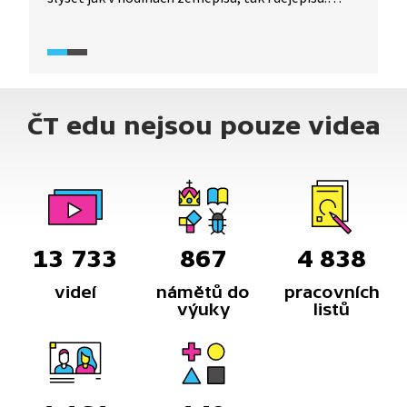
Číhošť je považovaná za geografický střed země
a je zároveň i dějištěm tzv. číhošťského zázraku.
Co se tu v roce 1949 stalo a jaké neblahé následky
tento zázrak měl pro pátera Josefa Toufara?
Pojďte si jej připomenout.
ČT edu nejsou pouze videa
13 733
867
4 838
videí
námětů do
pracovních
výuky
listů