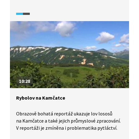
s námi podělí o zážitky z výstupu na jednu
z mnoha kamčatských sopek, z návštěvy Medvědí
zátoky a z výpravy do oblasti s termálními
prameny v okolí aktivních i vyhaslých sopek.
10:28
Rybolov na Kamčatce
Obrazově bohatá reportáž ukazuje lov lososů
na Kamčatce a také jejich průmyslové zpracování.
V reportáži je zmíněna i problematika pytláctví.