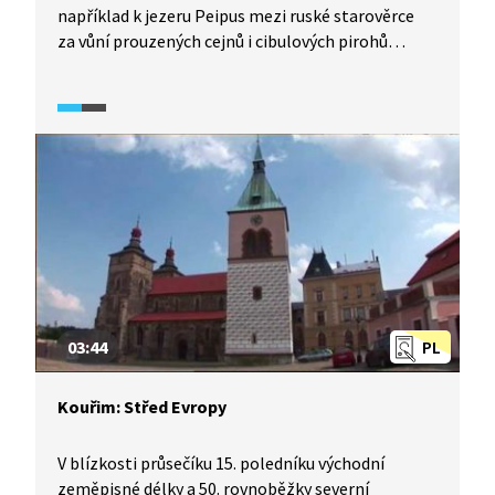
například k jezeru Peipus mezi ruské starověrce
za vůní prouzených cejnů i cibulových pirohů
či do hlubokých lesů za národem Setuů
poslechnout si písně zvané leelo.
03:44
PL
Kouřim: Střed Evropy
V blízkosti průsečíku 15. poledníku východní
zeměpisné délky a 50. rovnoběžky severní