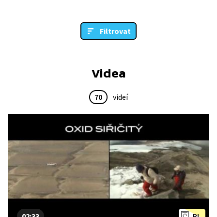
Filtrovat
Videa
70
videí
02:33
PL