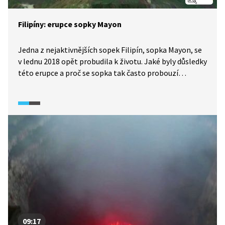
Filipíny: erupce sopky Mayon
Jedna z nejaktivnějších sopek Filipín, sopka Mayon, se
v lednu 2018 opět probudila k životu. Jaké byly důsledky
této erupce a proč se sopka tak často probouzí
k životu, objasní host Studia ČT24, vědecký pracovník
Geofyzikálního ústavu Akademie věd ČR, v.v.i. Prokop
Závada. Hovořit bude také o výbuchu sopky Pinatubo
a o tom, co je to stratovulkán.
09:17