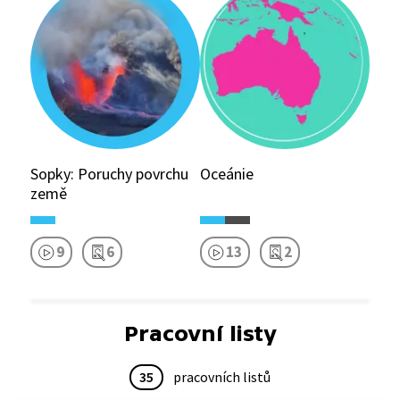
Sopky: Poruchy povrchu
Oceánie
země
9
6
13
2
Pracovní listy
35
pracovních listů