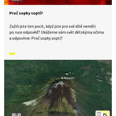
Proč sopky soptí?
Zažili jste ten pocit, když jste pro své dítě neměli
po ruce odpověď? Ukážeme vám svět dětskýma očima
a odpovíme: Proč sopky soptí?
05:25
PL