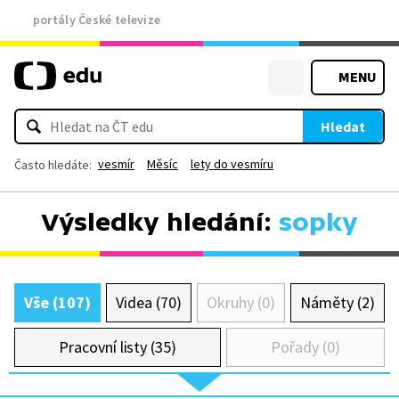
portály České televize
MENU
Hledat
vesmír
Měsíc
lety do vesmíru
Často hledáte:
Výsledky hledání:
sopky
Vše (107)
Videa (70)
Okruhy (0)
Náměty (2)
Pracovní listy (35)
Pořady (0)