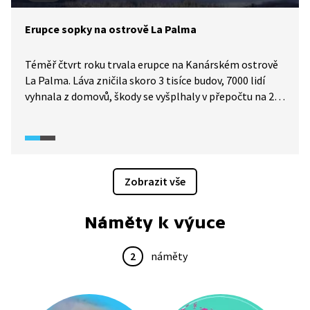
Erupce sopky na ostrově La Palma
Téměř čtvrt roku trvala erupce na Kanárském ostrově
La Palma. Láva zničila skoro 3 tisíce budov, 7000 lidí
vyhnala z domovů, škody se vyšplhaly v přepočtu na 22
miliard korun. Nevídaný přírodní úkaz si naštěstí
nevyžádal žádnou přímou lidskou oběť. Cumbre Vieja
ohromuje nejen svou majestátností, ale i silou
a vytrvalostí. Konec erupce ohlásily úřady až na Boží
hod vánoční. Ale ani tento klid není stoprocentní. Jak
Zobrazit vše
se s touto na evropské poměry nevídanou hrůzu
vypořádali místní?
Náměty k výuce
2
náměty