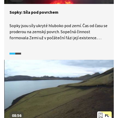
Sopky: Síla pod povrchem
Sopky jsou síly ukryté hluboko pod zemí. Čas od času se
proderou na zemský povrch. Sopečná činnost
formovala Zemi už v počáteční fázi její existence.
I dnes, kdy už je sopečná činnost mnohem klidnější,
stále přináší mnoho zkázy. Poskytuje nám ale také
informace o složení spodních vrstev Země, původu
nejrůznějších hornin i historii planety. Jedním z vědců,
kteří tyto informace sbírají, je Kayla Iacovino,
vulkanoložka z Americké geologické služby
a popularizátorka vědy. Vzorky sbírá
i na nejodlehlejších místech světa.
08:56
PL