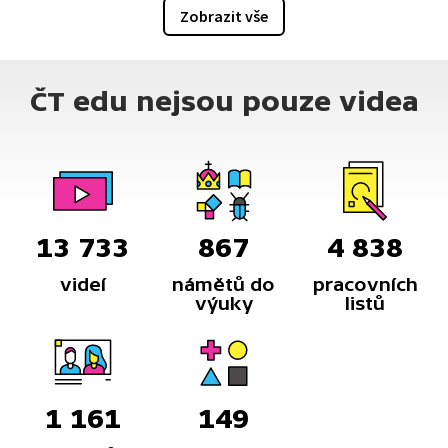
Zobrazit vše
ČT edu nejsou pouze videa
13 733
867
4 838
videí
námětů do
pracovních
výuky
listů
1 161
149