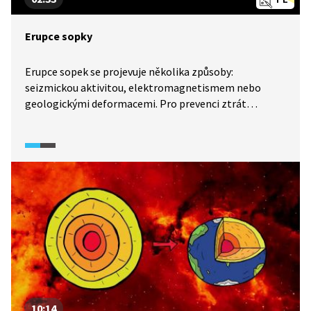
Erupce sopky
Erupce sopek se projevuje několika způsoby:
seizmickou aktivitou, elektromagnetismem nebo
geologickými deformacemi. Pro prevenci ztrát
na lidských životech je nejdůležitější znát složení
a koncentraci unikajícího plynu, především oxidu
siřičitého. Po změření koncentrace oxidu siřičitého
mohou vědci předpovědět, kolik magmatu se dere
na povrch, tedy jak blízká je erupce. Jak tyto údaje vědci
měří?
10:14