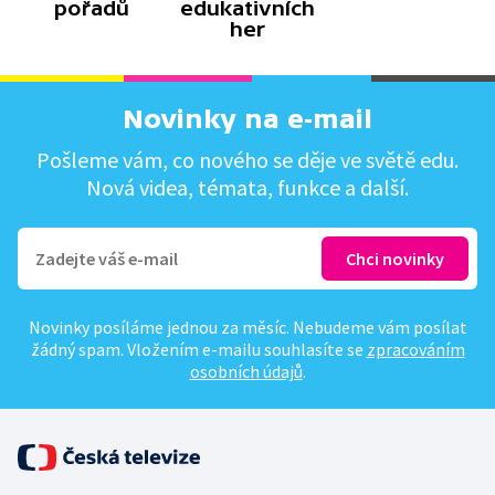
pořadů
edukativních
her
Novinky na e-mail
Pošleme vám, co nového se děje ve světě edu.
Nová videa, témata, funkce a další.
Novinky posíláme jednou za měsíc. Nebudeme vám posílat
žádný spam. Vložením e-mailu souhlasíte se
zpracováním
osobních údajů
.