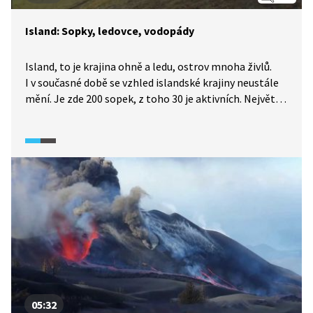
Island: Sopky, ledovce, vodopády
Island, to je krajina ohně a ledu, ostrov mnoha živlů.
I v současné době se vzhled islandské krajiny neustále
mění. Je zde 200 sopek, z toho 30 je aktivních. Největší
výlev lávy v historii lidstva byl zaznamenán právě
na Islandu v roce 1783. Sopečná činnost není nic
mimořádného ani v současnosti. Nejsou to však jen
sopky, které utváří charakter islandské krajiny.
Při cestách po Islandu nás čekají vodopády, ledovce,
horké prameny, jezera a divoké řeky.
05:32