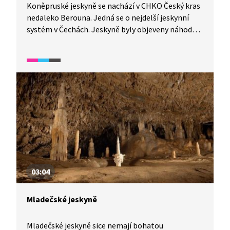
Koněpruské jeskyně se nachází v CHKO Český kras
nedaleko Berouna. Jedná se o nejdelší jeskynní
systém v Čechách. Jeskyně byly objeveny náhodou,
při odstřelu v místním lomu. Jsou jedinečné svou
krápníkovou výzdobou i tím, že v jeskyni byly
objeveny zvířecí a lidské kosti z období pravěku.
Vydejte se s námi na prohlídku.
03:04
Mladečské jeskyně
Mladečské jeskyně sice nemají bohatou