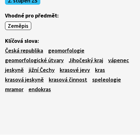
2. stupeň ZŠ
Vhodné pro předmět:
Zeměpis
Klíčová slova:
Česká republika
geomorfologie
geomorfologické útvary
Jihočeský kraj
vápenec
jeskyně
jižní Čechy
krasové jevy
kras
krasová jeskyně
krasová činnost
speleologie
mramor
endokras