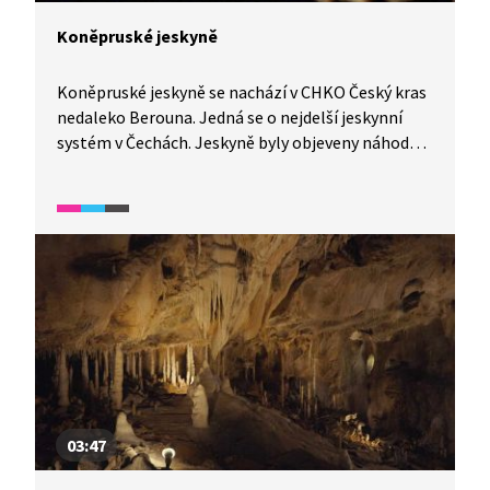
Koněpruské jeskyně
Koněpruské jeskyně se nachází v CHKO Český kras
nedaleko Berouna. Jedná se o nejdelší jeskynní
systém v Čechách. Jeskyně byly objeveny náhodou,
při odstřelu v místním lomu. Jsou jedinečné svou
krápníkovou výzdobou i tím, že v jeskyni byly
objeveny zvířecí a lidské kosti z období pravěku.
Vydejte se s námi na prohlídku.
03:47