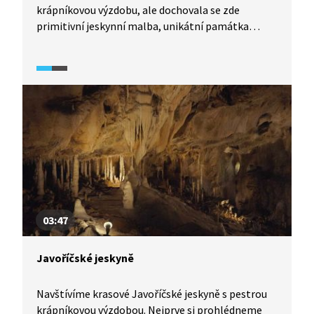
krápníkovou výzdobu, ale dochovala se zde
primitivní jeskynní malba, unikátní památka
na kromaňonce, kteří zde žili před 25–30 tisíci lety.
Co ještě nám po nich zbylo?
03:47
Javoříčské jeskyně
Navštívíme krasové Javoříčské jeskyně s pestrou
krápníkovou výzdobou. Nejprve si prohlédneme