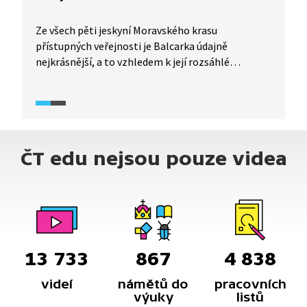
Ze všech pěti jeskyní Moravského krasu
přístupných veřejnosti je Balcarka údajně
nejkrásnější, a to vzhledem k její rozsáhlé
krápníkové výzdobě. Před mnoha tisíci lety byla
tato jeskyně dokonce obydlena, jak dokazuje
mnoho archeologických nálezů.
ČT edu nejsou pouze videa
13 733
867
4 838
videí
námětů do
pracovních
výuky
listů