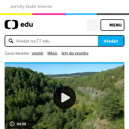
portály České televize
MENU
Hledat
vesmír
Měsíc
lety do vesmíru
Často hledáte:
04:08