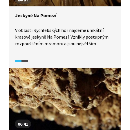
Jeskyně Na Pomezí
V oblasti Rychlebských hor najdeme unikátní
krasové jeskyně Na Pomezí. Vznikly postupným
rozpouštěním mramoru a jsou největším
jeskynním komplexem tohoto druhu u nás, který
je přístupný veřejnosti. Společně s Toulavou
kamerou (2025) si prohlédneme zdejší jeskynní
dómy i bohatou krápníkovou výzdobu.
06:41