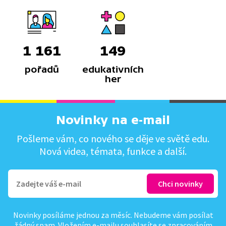
1 161
149
pořadů
edukativních
her
Novinky na e-mail
Pošleme vám, co nového se děje ve světě edu.
Nová videa, témata, funkce a další.
Novinky posíláme jednou za měsíc. Nebudeme vám posílat
žádný spam. Vložením e-mailu souhlasíte se
zpracováním