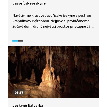
Javoříčské jeskyně
Navštívíme krasové Javoříčské jeskyně s pestrou
krápníkovou výzdobou. Nejprve si prohlédneme
Suťový dóm, druhý největší prostor přístupné části
jeskyní, kde se nachází krasové útvary jako ledovec
či spící medvěd. Poté se přesuneme do Dómu
gigantů, nejrozlehlejší části jeskyně vysoké 15
metrů, se zasněženým stromem, sintrovým
vodopádem či unikátní záclonou, krápníkem, který
je symbolem Javoříčských jeskyní a pestrosti
jejich výzdoby, která nemá v České republice
obdoby. Video připomene také objevení jeskyní
v roce 1938.
01:37
Jeskyně Balcarka