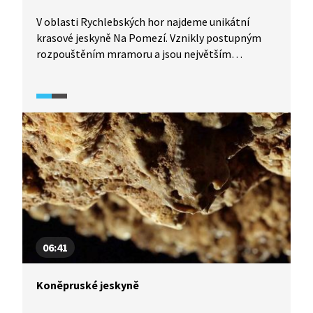
V oblasti Rychlebských hor najdeme unikátní
krasové jeskyně Na Pomezí. Vznikly postupným
rozpouštěním mramoru a jsou největším
jeskynním komplexem tohoto druhu u nás, který
je přístupný veřejnosti. Společně s Toulavou
kamerou (2025) si prohlédneme zdejší jeskynní
dómy i bohatou krápníkovou výzdobu.
06:41
Koněpruské jeskyně