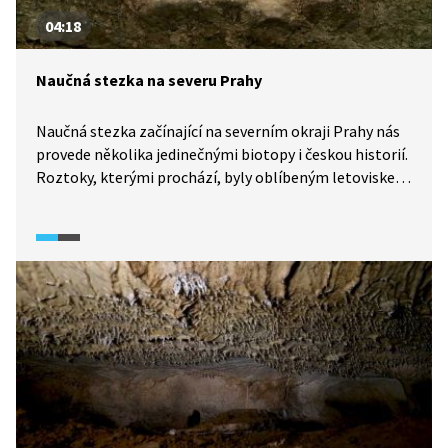
04:18
Naučná stezka na severu Prahy
Naučná stezka začínající na severním okraji Prahy nás
provede několika jedinečnými biotopy i českou historií.
Roztoky, kterými prochází, byly oblíbeným letoviskem
prvorepublikové smetánky. Po žluté a modré značce se
bez problémů vydáte i s kočárkem nebo na kole.
A budete mít rozhodně co pozorovat. Podívejte se,
kam se vydat z Prahy na nedělní výlet.