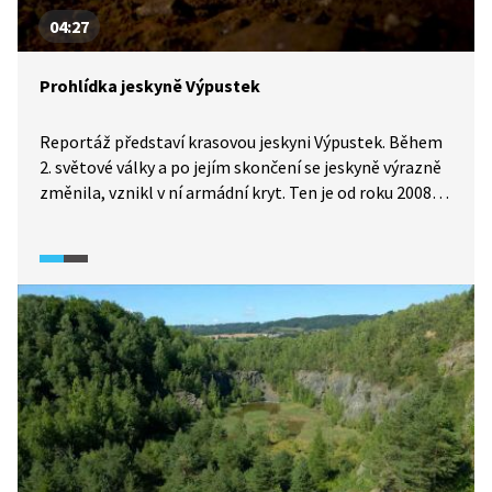
04:27
Prohlídka jeskyně Výpustek
Reportáž představí krasovou jeskyni Výpustek. Během
2. světové války a po jejím skončení se jeskyně výrazně
změnila, vznikl v ní armádní kryt. Ten je od roku 2008
přístupný veřejnosti. Cílem expozice je však
i připomenutí, že jeskyně tu stála dlouho
před vybudováním armádního prostoru a vypráví více
příběhů.