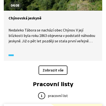
04:08
Chýnovská jeskyně
Nedaleko Tábora se nachází obec Chýnov. V její
blízkosti byla roku 1863 objevena v podstatě náhodou
jeskyně. Již o pět let později se stala první veřejně
přístupnou jeskyní u nás. Chýnovské jeskyně nelákají
své návštěvníky na bohatou krápníkovou výzdobu, ale
na obrovskou barevnou bohatost vápenců.
Zobrazit vše
Pracovní listy
1
pracovní list