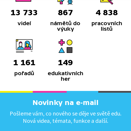
13 733
867
4 838
videí
námětů do
pracovních
výuky
listů
1 161
149
pořadů
edukativních
her
Novinky na e-mail
Pošleme vám, co nového se děje ve světě edu.
Nová videa, témata, funkce a další.