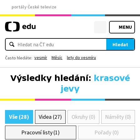
portály České televize
MENU
Hledat
vesmír
Měsíc
lety do vesmíru
Často hledáte:
Výsledky hledání:
krasové
jevy
Vše (28)
Videa (27)
Okruhy (0)
Náměty (0)
Pracovní listy (1)
Pořady (0)