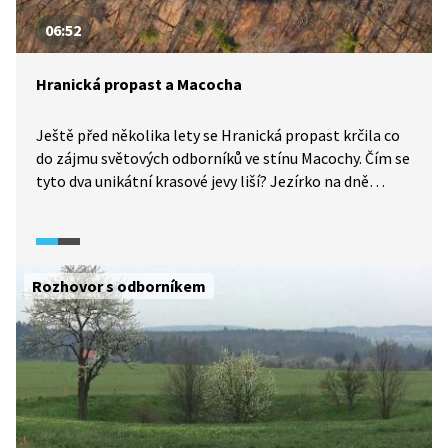
06:52
Hranická propast a Macocha
Ještě před několika lety se Hranická propast krčila co
do zájmu světových odborníků ve stínu Macochy. Čím se
tyto dva unikátní krasové jevy liší? Jezírko na dně
Hranické propasti začalo lákat speleology ve chvíli, kdy
měli k dispozici robotické ponorky. Překvapila je
mocnost zdejšího vápence a přítomnost agresivní
geotermální uhličité vody, která nejhlubší propast
Rozhovor s odborníkem
světa vytvořila. Opačně než jiné propasti – odspoda
nahoru.