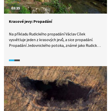
03:35
Krasové jevy: Propadání
Na příkladu Rudického propadání Václav Cílek
vysvětluje jeden z krasových jevů, a sice propadání.
Propadání Jedovnického potoka, známé jako Rudické
propadání, je nejmohutnější propadání v Moravském
krasu. Vody Jedovnického potoka postupně padají až
do hloubky 90 metrů.