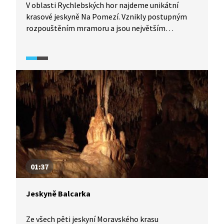
V oblasti Rychlebských hor najdeme unikátní
krasové jeskyně Na Pomezí. Vznikly postupným
rozpouštěním mramoru a jsou největším
jeskynním komplexem tohoto druhu u nás, který
je přístupný veřejnosti. Společně s Toulavou
kamerou (2025) si prohlédneme zdejší jeskynní
dómy i bohatou krápníkovou výzdobu.
01:37
Jeskyně Balcarka
Ze všech pěti jeskyní Moravského krasu