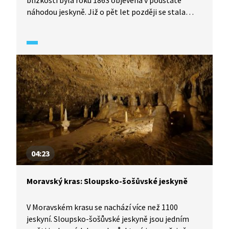
blízkosti byla roku 1863 objevena v podstatě
náhodou jeskyně. Již o pět let později se stala
první veřejně přístupnou jeskyní u nás. Chýnovské
jeskyně nelákají své návštěvníky na bohatou
krápníkovou výzdobu, ale na obrovskou barevnou
bohatost vápenců.
04:23
Moravský kras: Sloupsko-šošůvské jeskyně
V Moravském krasu se nachází více než 1100
jeskyní. Sloupsko-šošůvské jeskyně jsou jedním