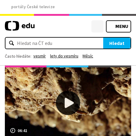
portály České televize
MENU
Hledat
vesmír
lety do vesmíru
Měsíc
Často hledáte:
06:41