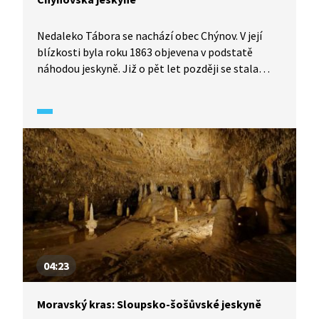
Nedaleko Tábora se nachází obec Chýnov. V její
blízkosti byla roku 1863 objevena v podstatě
náhodou jeskyně. Již o pět let později se stala
první veřejně přístupnou jeskyní u nás. Chýnovské
jeskyně nelákají své návštěvníky na bohatou
krápníkovou výzdobu, ale na obrovskou barevnou
bohatost vápenců.
04:23
Moravský kras: Sloupsko-šošůvské jeskyně