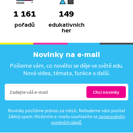
1 161
149
pořadů
edukativních
her
Novinky na e-mail
Pošleme vám, co nového se děje ve světě edu.
Nová videa, témata, funkce a další.
Novinky posíláme jednou za měsíc. Nebudeme vám posílat
žádný spam. Vložením e-mailu souhlasíte se
zpracováním
osobních údajů
.