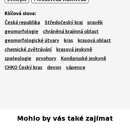
Klíčová slova:
Česká republika
Středočeský kraj
pravěk
geomorfologie
chráněná krajinná oblast
geomorfologické útvary
kras
krasová oblast
chemické zvětrávání
krasová jeskyně
speleologie
prvohory
Koněpruské jeskyně
CHKO Český kras
devon
vápence
Mohlo by vás také zajímat