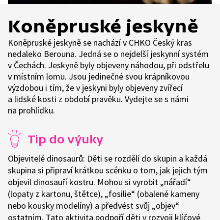
Koněpruské jeskyně
Koněpruské jeskyně se nachází v CHKO Český kras
nedaleko Berouna. Jedná se o nejdelší jeskynní systém
v Čechách. Jeskyně byly objeveny náhodou, při odstřelu
v místním lomu. Jsou jedinečné svou krápníkovou
výzdobou i tím, že v jeskyni byly objeveny zvířecí
a lidské kosti z období pravěku. Vydejte se s námi
na prohlídku.
Tip do výuky
Objevitelé dinosaurů: Děti se rozdělí do skupin a každá
skupina si připraví krátkou scénku o tom, jak jejich tým
objevil dinosauří kostru. Mohou si vyrobit „nářadí“
(lopaty z kartonu, štětce), „fosilie“ (obalené kameny
nebo kousky modelíny) a předvést svůj „objev“
ostatním. Tato aktivita podpoří děti v rozvoji klíčové