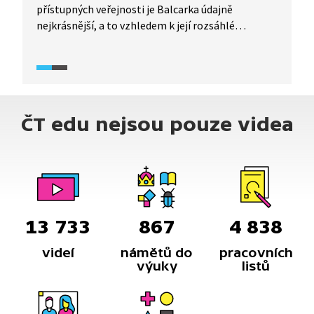
přístupných veřejnosti je Balcarka údajně
nejkrásnější, a to vzhledem k její rozsáhlé
krápníkové výzdobě. Před mnoha tisíci lety byla
tato jeskyně dokonce obydlena, jak dokazuje
mnoho archeologických nálezů.
ČT edu nejsou pouze videa
13 733
867
4 838
videí
námětů do
pracovních
výuky
listů