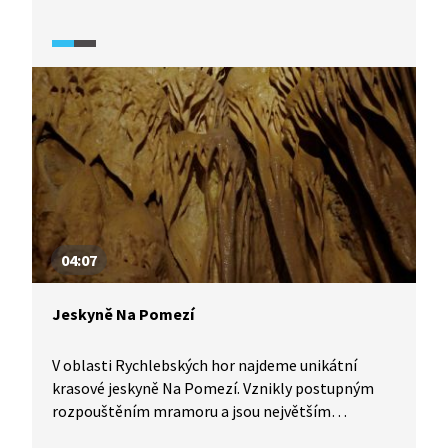
na kromaňonce, kteří zde žili před 25–30 tisíci lety.
Co ještě nám po nich zbylo?
04:07
Jeskyně Na Pomezí
V oblasti Rychlebských hor najdeme unikátní
krasové jeskyně Na Pomezí. Vznikly postupným
rozpouštěním mramoru a jsou největším
jeskynním komplexem tohoto druhu u nás, který