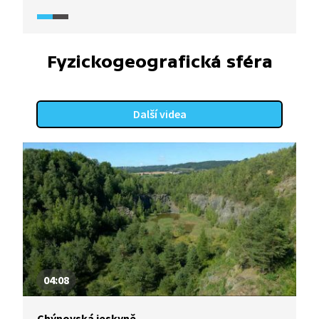
je přístupný veřejnosti. Společně s Toulavou
kamerou (2025) si prohlédneme zdejší jeskynní
dómy i bohatou krápníkovou výzdobu.
Fyzickogeografická sféra
Další videa
04:08
Chýnovská jeskyně