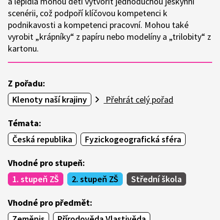
a lepidla mohou děti vytvořit jednoduchou jeskynní
scenérii, což podpoří klíčovou kompetenci k
podnikavosti a kompetenci pracovní. Mohou také
vyrobit „krápníky“ z papíru nebo modelíny a „trilobity“ z
kartonu.
Z pořadu:
Klenoty naší krajiny
Přehrát celý pořad
Témata:
Česká republika
Fyzickogeografická sféra
Vhodné pro stupeň:
1. stupeň ZŠ
2. stupeň ZŠ
Střední škola
Vhodné pro předmět:
Zeměpis
Přírodověda Vlastivěda