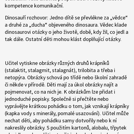
kompetence komunikační.
Dinosauří rozhovor: Jedno dítě se převlékne za „vědce“
a druhé za „ducha“ objeveného dinosaura. Vědec klade
dinosaurovi otázky o jeho životě, době, kdy žil, co jedl a
tak dále. Ostatní děti mohou klást doplňující otázky.
Učitel vytiskne obrázky různých druhů krápníků
(stalaktit, stalagmit, stalagnát), trilobita a třeba i
netopýra. Obrázky schová po třídě nebo školní zahradě
či někde v přírodě. Děti mají za úkol obrázky najít a
pojmenovat, co na nich je. K obrázkům lze přidat i
jednoduché popisky. Společně si přečtěte nebo
vyprávějte krátkou pohádku o tom, jak vznikají krápníky
(kapka vody s minerály, pomalé usazování). Učitel může
nechat děti, aby pohádku samy dotvořily nebo k ní
nakreslily obrázky. S použitím kartonů, alobalu, třpytek