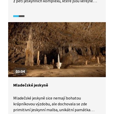
z pěti jeskynních komplexů, které jsou veřejně
přístupné. V jeskyních najdeme rozmanitou
krápníkovou výzdobu. V zimě prostory Sloupských
jeskyní slouží jako zimoviště netopýrů, proto
nejsou v tomto ročním období otevřené. Naopak
Šošůvské jeskyně je možné navštívit celoročně.
03:04
Mladečské jeskyně
Mladečské jeskyně sice nemají bohatou
krápníkovou výzdobu, ale dochovala se zde
primitivní jeskynní malba, unikátní památka