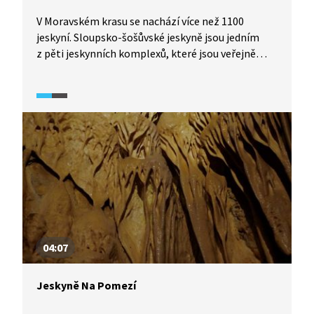
V Moravském krasu se nachází více než 1100
jeskyní. Sloupsko-šošůvské jeskyně jsou jedním
z pěti jeskynních komplexů, které jsou veřejně
přístupné. V jeskyních najdeme rozmanitou
krápníkovou výzdobu. V zimě prostory Sloupských
jeskyní slouží jako zimoviště netopýrů, proto
nejsou v tomto ročním období otevřené. Naopak
Šošůvské jeskyně je možné navštívit celoročně.
04:07
Jeskyně Na Pomezí