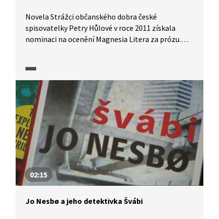
Novela Strážci občanského dobra české
spisovatelky Petry Hůlové v roce 2011 získala
nominaci na ocenění Magnesia Litera za prózu.
Spisovatelka se v knize pokouší proniknout
do světa lidí, kteří nepovažují sametovou revoluci
za své vítězství a systém zdánlivé rovnosti
a pořádku jim i dnes chybí. Autorka nám ze své
knihy přečte ukázku.
02:15
Jo Nesbø a jeho detektivka Švábi