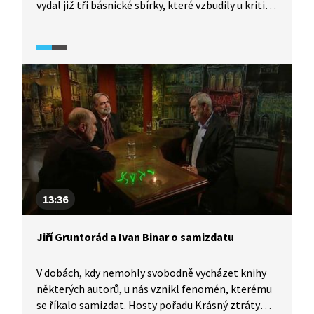
vydal již tři básnické sbírky, které vzbudily u kritiků
velký ohlas. Z té první, Navěky říjen, předčítá
báseň Střed je prázdný.
13:36
Jiří Gruntorád a Ivan Binar o samizdatu
V dobách, kdy nemohly svobodně vycházet knihy
některých autorů, u nás vznikl fenomén, kterému
se říkalo samizdat. Hosty pořadu Krásný ztráty