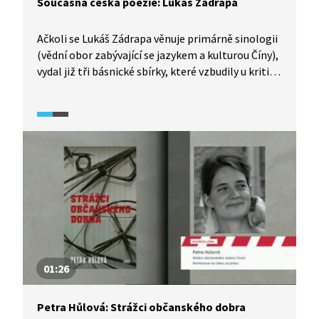
Současná česká poezie: Lukáš Zádrapa
Ačkoli se Lukáš Zádrapa věnuje primárně sinologii
(vědní obor zabývající se jazykem a kulturou Číny),
vydal již tři básnické sbírky, které vzbudily u kritiků
velký ohlas. Z té první, Navěky říjen, předčítá
báseň Střed je prázdný.
01:26
Petra Hůlová: Strážci občanského dobra