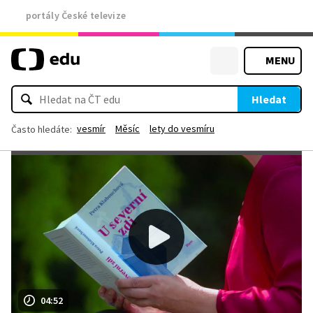
portály České televize
MENU
Hledat
vesmír
Měsíc
lety do vesmíru
Často hledáte:
04:52