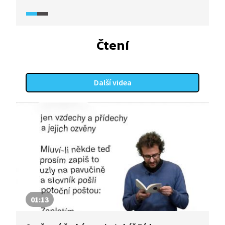
a českého prezidenta. Podívejte se na střípky
ze života a hlavně ohlas na smrt člověka,
pro něhož byly pravda a láska tou největší
hodnotou, bez ohledu na důsledky.
Čtení
Další videa
01:13