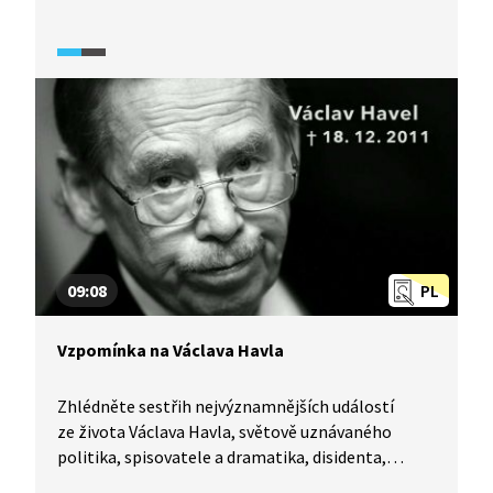
jsou vydavatel Jiří Gruntorád a spisovatel Ivan
Binar, kteří vyprávějí o samizdatu. Popisují, jakým
způsobem se přepisovaly zakázané knihy, v jakém
nákladu byly vydávány a co způsobil nevídaný
„ohlas“ zakázané literatury u pracovníků StB.
Tématem rozhovoru je také vliv vězení
na osobnost člověka a komunistické praktiky.
09:08
PL
Vzpomínka na Václava Havla
Zhlédněte sestřih nejvýznamnějších událostí
ze života Václava Havla, světově uznávaného
politika, spisovatele a dramatika, disidenta,
největšího nepřítele státu a československého