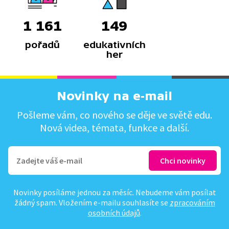
1 161
149
pořadů
edukativních
her
Novinky na e-mail
Pošleme vám, co nového se děje ve světě edu.
Nová videa, témata, funkce a další.
Novinky posíláme jednou za měsíc. Nebudeme vám posílat
žádný spam. Vložením e-mailu souhlasíte se
zpracováním
osobních údajů
.