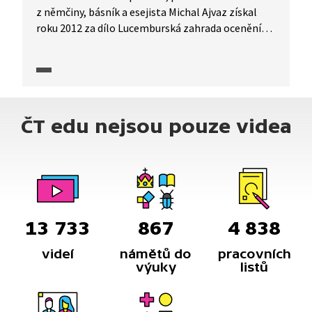
z němčiny, básník a esejista Michal Ajvaz získal
roku 2012 za dílo Lucemburská zahrada ocenění
Magnesia Litera za nejlepší knihu roku.
ČT edu nejsou pouze videa
13 733
867
4 838
videí
námětů do
pracovních
výuky
listů