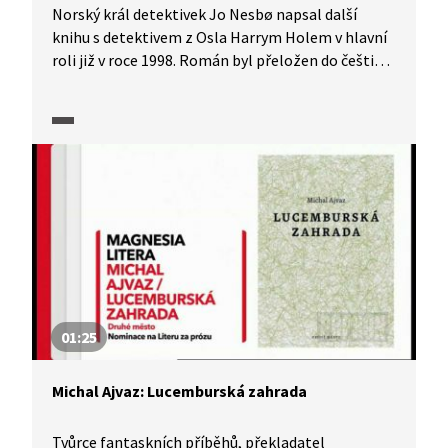
Norský král detektivek Jo Nesbø napsal další
knihu s detektivem z Osla Harrym Holem v hlavní
roli již v roce 1998. Román byl přeložen do češtiny
roku 2013 a stal se nejprodávanější knihou na trhu.
V příběhu nejde jen o jednu náhodnou vraždu,
za zdmi se cosi hemží a šramotí...
01:25
Michal Ajvaz: Lucemburská zahrada
Tvůrce fantaskních příběhů, překladatel