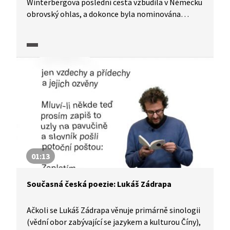
Winterbergova poslední cesta vzbudila v Německu
obrovský ohlas, a dokonce byla nominována
na jednu ze zdejších literárních cen. Knihu
komentují Michal Hvorecký a Petr Fischer.
01:13
Současná česká poezie: Lukáš Zádrapa
Ačkoli se Lukáš Zádrapa věnuje primárně sinologii
(vědní obor zabývající se jazykem a kulturou Číny),