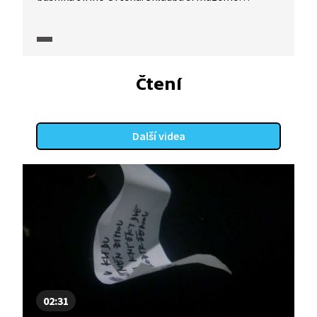
poslechnout v pořadu Písně českých básníků.
Čtení
Další videa
02:31