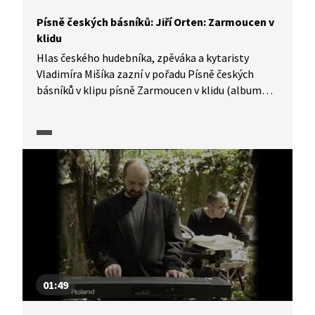
Písně českých básníků: Jiří Orten: Zarmoucen v
klidu
Hlas českého hudebníka, zpěváka a kytaristy
Vladimíra Mišíka zazní v pořadu Písně českých
básníků v klipu písně Zarmoucen v klidu (album
Jednou tě potkám) s textem Jiřího Ortena, který
zhudebnil Petr Ostrouchov.
01:49