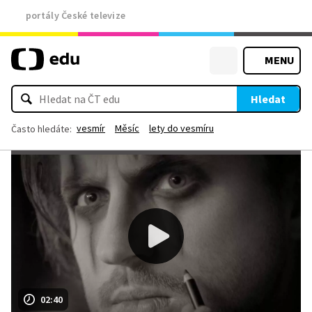
portály České televize
MENU
Hledat
vesmír
Měsíc
lety do vesmíru
Často hledáte:
02:40