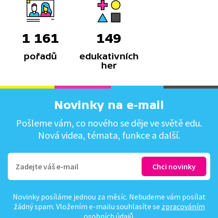
1 161
149
pořadů
edukativních
her
Novinky na e-mail
Pošleme vám, co nového se děje ve světě edu.
Nová videa, témata, funkce a další.
Novinky posíláme jednou za měsíc. Nebudeme vám posílat
žádný spam. Vložením e-mailu souhlasíte se
zpracováním
osobních údajů
.