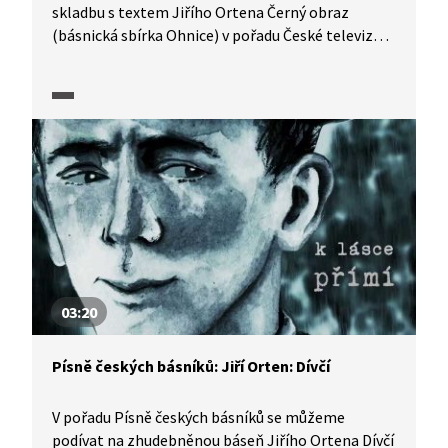
skladbu s textem Jiřího Ortena Černý obraz
(básnická sbírka Ohnice) v pořadu České televize
Písně českých básníků.
03:20
Písně českých básníků: Jiří Orten: Dívčí
V pořadu Písně českých básníků se můžeme
podívat na zhudebněnou báseň Jiřího Ortena Dívčí