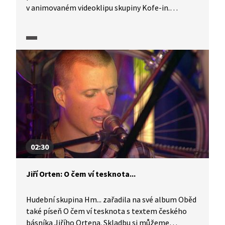
v animovaném videoklipu skupiny Kofe-in.
Akvarely ke snímku, který je inspirován životem
tohoto předčasně zemřelého básníka i oblíbenou
pohádkou Čarodějův učeň, vytvořila opavská
výtvarnice Kristýna Krahulcová.
02:30
Jiří Orten: O čem ví tesknota...
Hudební skupina Hm... zařadila na své album Oběd
také píseň O čem ví tesknota s textem českého
básníka Jiřího Ortena. Skladbu si můžeme