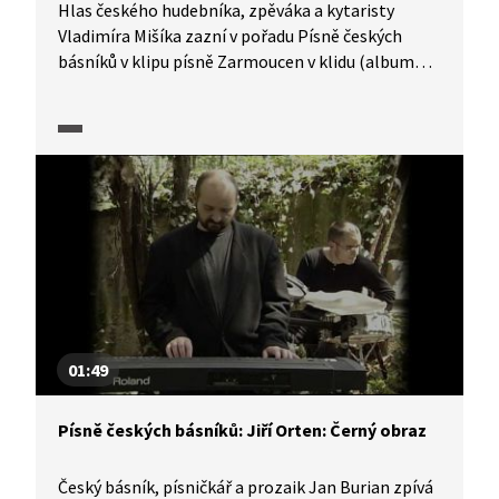
Hlas českého hudebníka, zpěváka a kytaristy
Vladimíra Mišíka zazní v pořadu Písně českých
básníků v klipu písně Zarmoucen v klidu (album
Jednou tě potkám) s textem Jiřího Ortena, který
zhudebnil Petr Ostrouchov.
01:49
Písně českých básníků: Jiří Orten: Černý obraz
Český básník, písničkář a prozaik Jan Burian zpívá