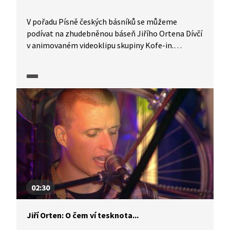
V pořadu Písně českých básníků se můžeme
podívat na zhudebněnou báseň Jiřího Ortena Dívčí
v animovaném videoklipu skupiny Kofe-in.
Akvarely ke snímku, který je inspirován životem
tohoto předčasně zemřelého básníka i oblíbenou
pohádkou Čarodějův učeň, vytvořila opavská
výtvarnice Kristýna Krahulcová.
02:30
Jiří Orten: O čem ví tesknota...