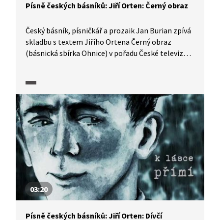
Písně českých básníků: Jiří Orten: Černý obraz
Český básník, písničkář a prozaik Jan Burian zpívá
skladbu s textem Jiřího Ortena Černý obraz
(básnická sbírka Ohnice) v pořadu České televize
Písně českých básníků.
03:20
Písně českých básníků: Jiří Orten: Dívčí