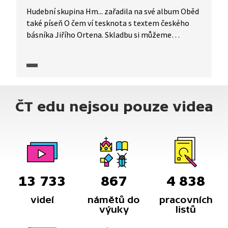
Hudební skupina Hm... zařadila na své album Oběd
také píseň O čem ví tesknota s textem českého
básníka Jiřího Ortena. Skladbu si můžeme
poslechnout v pořadu Písně českých básníků.
ČT edu nejsou pouze videa
13 733
867
4 838
videí
námětů do
pracovních
výuky
listů