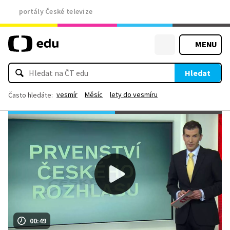
portály České televize
MENU
Hledat
vesmír
Měsíc
lety do vesmíru
Často hledáte:
00:49