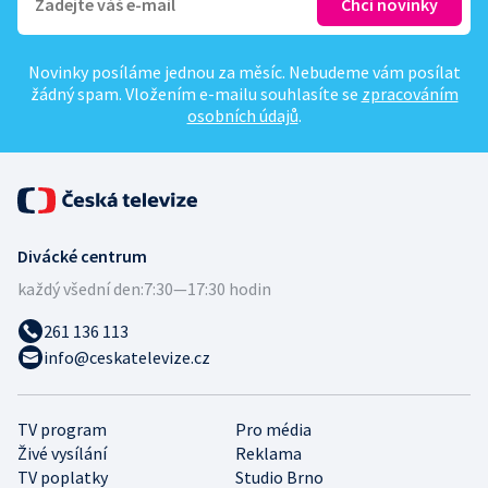
Novinky posíláme jednou za měsíc. Nebudeme vám posílat
žádný spam. Vložením e-mailu souhlasíte se
zpracováním
osobních údajů
.