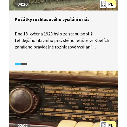
04:20
PL
Počátky rozhlasového vysílání u nás
Dne 18. května 1923 bylo ze stanu poblíž
tehdejšího hlavního pražského letiště ve Kbelích
zahájeno pravidelné rozhlasové vysílání
v Československu. Československo se tak stalo
druhou evropskou zemí, která měla rozhlasové
vysílání. Podívejte se na stručnou historii rozhlasu
v rámci pořadu, který vznikl k 95. narozeninám.
02:02
PL