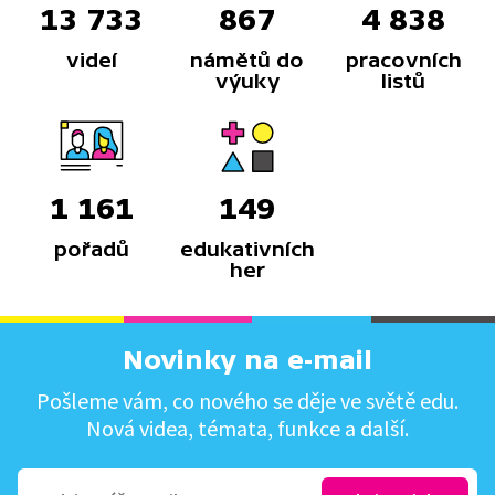
13 733
867
4 838
videí
námětů do
pracovních
výuky
listů
1 161
149
pořadů
edukativních
her
Novinky na e-mail
Pošleme vám, co nového se děje ve světě edu.
Nová videa, témata, funkce a další.