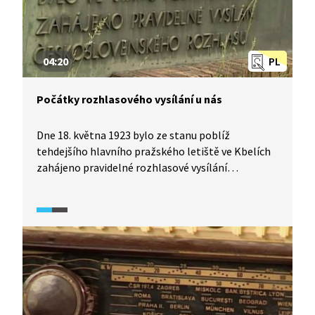
04:20
PL
Počátky rozhlasového vysílání u nás
Dne 18. května 1923 bylo ze stanu poblíž
tehdejšího hlavního pražského letiště ve Kbelích
zahájeno pravidelné rozhlasové vysílání
v Československu. Československo se tak stalo
druhou evropskou zemí, která měla rozhlasové
vysílání. Podívejte se na stručnou historii rozhlasu
v rámci pořadu, který vznikl k 95. narozeninám.