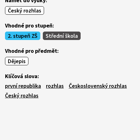
Námět do výuky:
Český rozhlas
Vhodné pro stupeň:
2. stupeň ZŠ
Střední škola
Vhodné pro předmět:
Dějepis
Klíčová slova:
první republika
rozhlas
Československý rozhlas
Český rozhlas