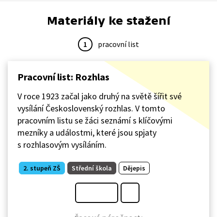
Materiály ke stažení
1
pracovní list
Pracovní list: Rozhlas
V roce 1923 začal jako druhý na světě šířit své
vysílání Československý rozhlas. V tomto
pracovním listu se žáci seznámí s klíčovými
mezníky a událostmi, které jsou spjaty
s rozhlasovým vysíláním.
2. stupeň ZŠ
Střední škola
Dějepis