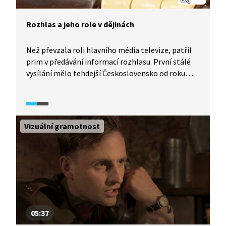
Rozhlas a jeho role v dějinách
Než převzala roli hlavního média televize, patřil
prim v předávání informací rozhlasu. První stálé
vysílání mělo tehdejší Československo od roku
1923.
Vizuální gramotnost
05:37