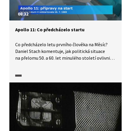
08:32
Apollo 11: Co předcházelo startu
Co předcházelo letu prvního člověka na Měsíc?
Daniel Stach komentuje, jak politická situace
na přelomu 50. a 60. let minulého století ovlivnila
soupeření tehdejšího Sovětského svazu
a Spojených států amerických o prvenství
při dobývání vesmíru. Jaké události vedly
prezidenta J. F. Kennedyho k uspíšení příprav letu
na Měsíc a jak přípravy ovlivnila tragédie lodi
Apollo 1. Pořad je součástí série, kterou ČT
připravila k 50. výročí přistání člověka na Měsíci.