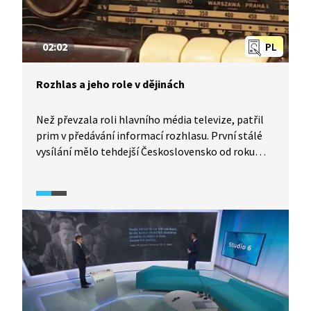
02:02
PL
Rozhlas a jeho role v dějinách
Než převzala roli hlavního média televize, patřil
prim v předávání informací rozhlasu. První stálé
vysílání mělo tehdejší Československo od roku
1923.