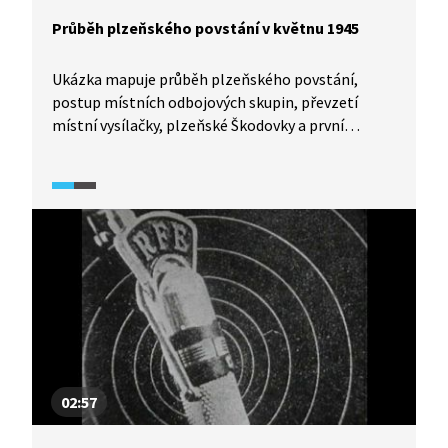
Průběh plzeňského povstání v květnu 1945
Ukázka mapuje průběh plzeňského povstání,
postup místních odbojových skupin, převzetí
místní vysílačky, plzeňské Škodovky a první
rozhlasové vysílání Karla Šindlera. Sleduje dále
organizovaný průběh povstání - vyjednávání
s místními nacistickými představiteli a význam
Karla Šindlera, který díky dezinformacím
ve vysílání zabránil krvavému potlačení povstání.
Ukázka obsahuje dobové záběry, hrané scény
a pamětnické vyprávění.
02:57