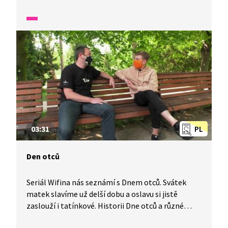
kdy se pořádají různé akce a workshopy zaměřené
na podporu ochrany životního prostředí.
03:31
PL
Den otců
Seriál Wifina nás seznámí s Dnem otců. Svátek
matek slavíme už delší dobu a oslavu si jistě
zaslouží i tatínkové. Historii Dne otců a různé
nápady na jeho oslavu nám představí tento díl.