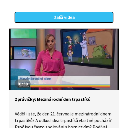
Další videa
01:38
Zprávičky: Mezinárodní den trpaslíků
Věděli jste, že den 21. června je mezinárodní dnem
trpaslíků? A odkud idea trpaslíků vlastně pochází?
Proč jsou často spojováni s hornictvím? Podívejte