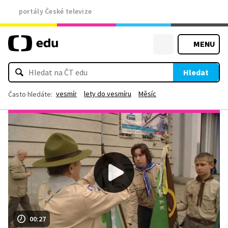
portály České televize
MENU
Hledat
vesmír
lety do vesmíru
Měsíc
Často hledáte:
00:27