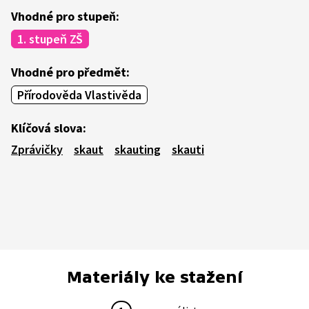
Vhodné pro stupeň:
1. stupeň ZŠ
Vhodné pro předmět:
Přírodověda Vlastivěda
Klíčová slova:
Zprávičky
skaut
skauting
skauti
Materiály ke stažení