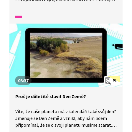
se na reportáž a zjistěte více o historii těchto
malých mužíčků.
03:37
PL
Proč je důležité slavit Den Země?
Víte, že naše planeta má v kalendáři také svůj den?
Jmenuje se Den Země a vznikl, aby nám lidem
připomínal, že se o svoji planetu musíme starat.
Od roku 1990 se tento den slaví i v České republice,