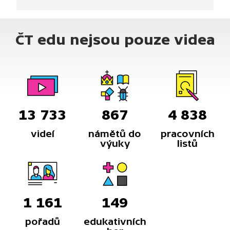
souvislosti vzniku MDŽ, ale i to, že i dnes jsou
nerovnosti mezi přístupem k ženám a mužům.
ČT edu nejsou pouze videa
13 733
867
4 838
videí
námětů do
pracovních
výuky
listů
1 161
149
pořadů
edukativních