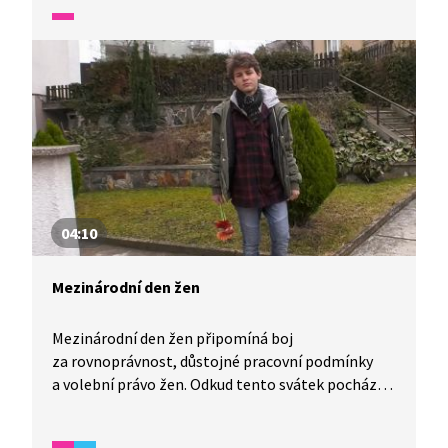
Víte, že se Den otců slaví třetí neděli v červnu?
04:10
Mezinárodní den žen
Mezinárodní den žen připomíná boj
za rovnoprávnost, důstojné pracovní podmínky
a volební právo žen. Odkud tento svátek pochází?
Jak se proměňoval v průběhu 20. století a jaký
význam má dnes? Video přibližuje historické