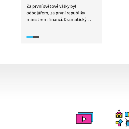
Za první světové války byl
odbojářem, za první republiky
ministrem financí. Dramatický
život Aloise Rašína, politika
a jednoho z takzvaných mužů 28.
října. Dramatický příběh o konci
Rakousko-Uherska, o vzniku
samostatného Československa
a jeho hrdinech Aloisi Rašínovi
a Karlu Kramářovi, kteří neprávem
zůstali ve stínu Masaryka a Beneše.