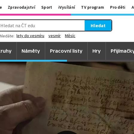
e
Zpravodajství
Sport
iVysílání
TV program
Pro děti
A
Hledat
lety do vesmíru
vesmír
Měsíc
hledáte:
ruhy
Náměty
Pracovní listy
Hry
Přijímačk