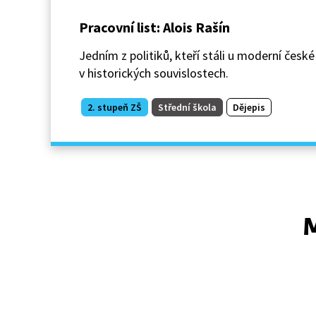
Pracovní list: Alois Rašín
Jedním z politiků, kteří stáli u moderní české
v historických souvislostech.
2. stupeň ZŠ
Střední škola
Dějepis
M