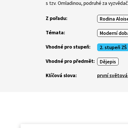
s tzv. Omladinou, podruhé za vyzvědačs
Z pořadu:
Rodina Alois
Témata:
Moderní doba
Vhodné pro stupeň:
2. stupeň ZŠ
Vhodné pro předmět:
Dějepis
Klíčová slova:
první světová