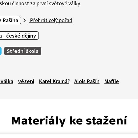
kou činnost za první světové války.
e Rašína
Přehrát celý pořad
 - české dějiny
Střední škola
 válka
vězení
Karel Kramář
Alois Rašín
Maffie
Materiály ke stažení