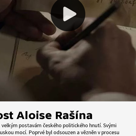
st Aloise Rašína
í k velkým postavám českého politického hnutí. Svými
kouskou mocí. Poprvé byl odsouzen a vězněn v procesu