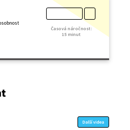
o osobnost
Časová náročnost:
15 minut
at
Další videa