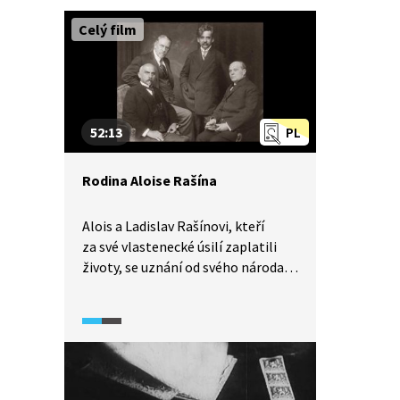
Celý film
52:13
PL
Rodina Aloise Rašína
Alois a Ladislav Rašínovi, kteří
za své vlastenecké úsilí zaplatili
životy, se uznání od svého národa
nedočkali. Jejich jména byla
po roce 1948 vymazána z paměti.
Jeden z odsouzených a vězněných
v rámci procesů s Omladinou,
k smrti odsouzená vůdčí postava 1.
odboje, jeden z “Mužů 28. října”,