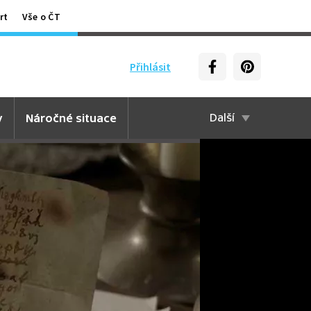
rt
Vše o ČT
Přihlásit
y
Náročné situace
Další