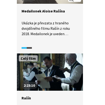
nakonec podlehl.
Medailonek Aloise Rašína
Ukázka je převzata z hraného
dvojdílného filmu Rašín z roku
2018. Medailonek je uveden
na konci druhého dílu a shrnuje
význam Aloise Rašína
pro Československou republiku.
Celý film
2:23:10
Rašín