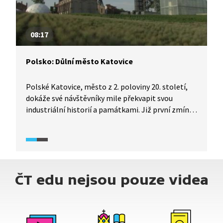
08:17
Polsko: Důlní město Katovice
Polské Katovice, město z 2. poloviny 20. století,
dokáže své návštěvníky mile překvapit svou
industriální historií a památkami. Již první zmínky
spojené s tímto městem jsou spojené
s průmyslem. Za rozvojem města stojí nález
železné rudy, ke které se později přidalo i černé
uhlí. Dnes jsou z původních 13 černouhelných dolů
v provozu jen 3. Některé průmyslové stavby tak
ČT edu nejsou pouze videa
byly srovnány se zemí, jiné byly zdařile
revitalizovány a získaly novou funkci.