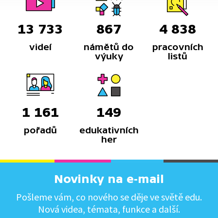
13 733
867
4 838
videí
námětů do
pracovních
výuky
listů
1 161
149
pořadů
edukativních
her
Novinky na e-mail
Pošleme vám, co nového se děje ve světě edu.
Nová videa, témata, funkce a další.