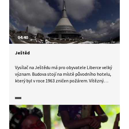
04:40
Ještěd
Vysílač na Ještědu má pro obyvatele Liberce velký
význam. Budova stojí na místě původního hotelu,
který byl v roce 1963 zničen požárem. Vítězný
návrh nové stavby na Ještědu byl vybrán díky
tomu, že zahrnoval jak horský hotel a restauraci,
tak televizní vysílač.