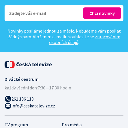
Novinky posíláme jednou za měsíc. Nebudeme vám posílat
žádný spam. Vložením e-mailu souhlasíte se
zpracováním
osobních údajů
.