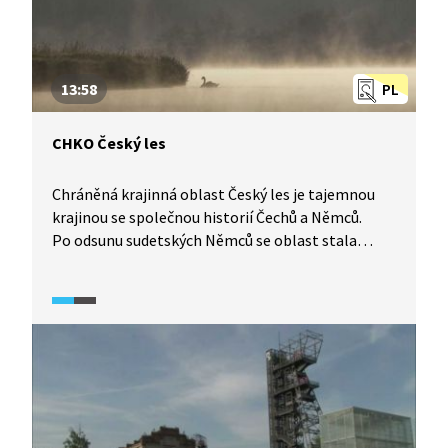
svých předků už se nevrátí.
13:58
PL
CHKO Český les
Chráněná krajinná oblast Český les je tajemnou
krajinou se společnou historií Čechů a Němců.
Po odsunu sudetských Němců se oblast stala
jednou z nejméně osídlených míst v zemi. Až
do roku 1990 ležela její velká část v hraničním
pásmu, a proto se v ní zachovala nenarušená
příroda. Dochovaly se zde původní cenné bučiny,
vzácná rašeliniště nebo pestré květnaté louky
a pastviny. Dnes je to podle místních obyvatel
místo setkávání lidí z obou stran hranice.