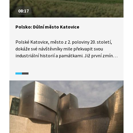
08:17
Polsko: Důlní město Katovice
Polské Katovice, město z 2. poloviny 20. století,
dokáže své návštěvníky mile překvapit svou
industriální historií a památkami. Již první zmínky
spojené s tímto městem jsou spojené
s průmyslem. Za rozvojem města stojí nález
železné rudy, ke které se později přidalo i černé
uhlí. Dnes jsou z původních 13 černouhelných dolů
v provozu jen 3. Některé průmyslové stavby tak
byly srovnány se zemí, jiné byly zdařile
revitalizovány a získaly novou funkci.