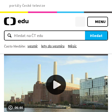
portály České televize
MENU
Hledat
vesmír
lety do vesmíru
Měsíc
Často hledáte:
06:44