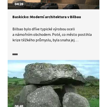
04:28
Baskicko: Moderní architektura v Bilbau
Bilbao bylo dříve typické výrobou oceli
a námořním obchodem. Poté, co město postihla
krize těžkého průmyslu, byla snaha jej
zatraktivnit pro turisty, čemuž napomohly
futuristické stavby. Architektonicky zajímavá je
budova Guggenheimova muzea, za zmínku stojí
most přes řeku Nervión nebo dvojice výškových
budov představující přechod města z minulosti
do budoucnosti. V současnosti je Bilbao jedno
z nejnavštěvovanějších míst na Pyrenejském
poloostrově.
06:48