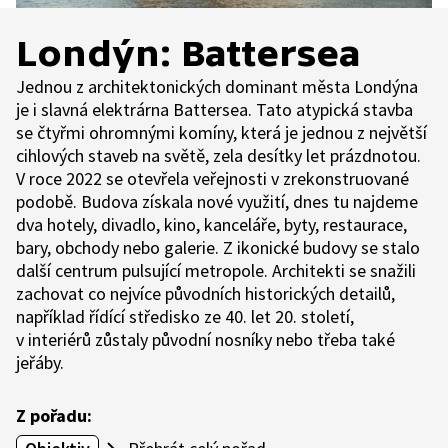
Londýn: Battersea
Jednou z architektonických dominant města Londýna
je i slavná elektrárna Battersea. Tato atypická stavba
se čtyřmi ohromnými komíny, která je jednou z největší
cihlových staveb na světě, zela desítky let prázdnotou.
V roce 2022 se otevřela veřejnosti v zrekonstruované
podobě. Budova získala nové využití, dnes tu najdeme
dva hotely, divadlo, kino, kanceláře, byty, restaurace,
bary, obchody nebo galerie. Z ikonické budovy se stalo
další centrum pulsující metropole. Architekti se snažili
zachovat co nejvíce původních historických detailů,
například řídící středisko ze 40. let 20. století,
v interiérů zůstaly původní nosníky nebo třeba také
jeřáby.
Z pořadu: