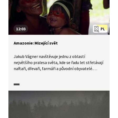
12:03
PL
Amazonie: Mizející svět
Jakub Vágner navštěvuje jednu z oblastí
největšího pralesa světa, kde se řadu let střetávají
naftaři, dřevaři, farmáři a původní obyvatelé.
Během jeho poslední výpravy za původními
domorodými kmeny, které žijí ve východní části
Ekvádoru v Národním parku Yasuní, zavítal
i do osady Bameno, kde od jeho první návštěvy
v roce 2001 zbyl z původní kultury jenom stín. Kdo
za tyto nevratné změny může a jak zde dopadne
střet tradičního způsobu života a digitálního
věku? Jedno je jisté, k původnímu způsobu života