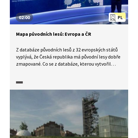
02:00
PL
Mapa původních lesů: Evropa a ČR
Z databáze původních lesů z 32 evropských států
vyplývá, že Česká republika má původní lesy dobře
zmapované. Co se z databáze, kterou vytvořil
mezinárodní tým včetně českých expertů,
můžeme o pralesích v ČR i v jiných státech Evropy
také dozvědět?