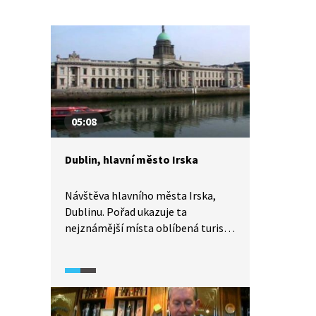
05:08
Dublin, hlavní město Irska
Návštěva hlavního města Irska,
Dublinu. Pořad ukazuje ta
nejznámější místa oblíbená turisty,
přibližuje atmosféru města
a připomíná jeho historii.