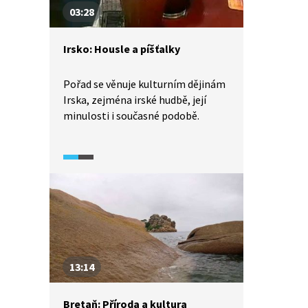
03:28
Irsko: Housle a píšťalky
Pořad se věnuje kulturním dějinám
Irska, zejména irské hudbě, její
minulosti i současné podobě.
13:14
Bretaň: Příroda a kultura