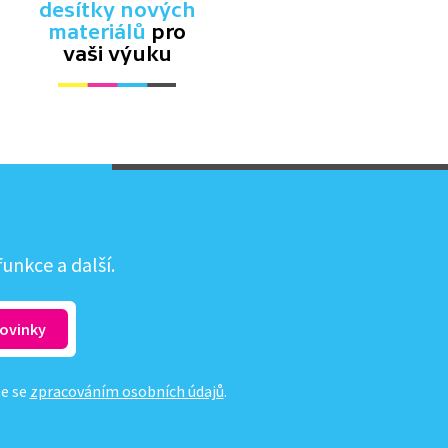
desítky nových
materiálů
pro
vaši výuku
unkce a další.
te se
zpracováním osobních údajů
.