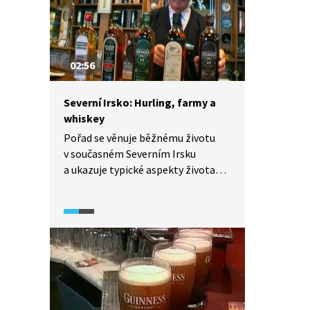
02:56
Severní Irsko: Hurling, farmy a
whiskey
Pořad se věnuje běžnému životu
v současném Severním Irsku
a ukazuje typické aspekty života
v něm, jako např. hurling, farmy
a whiskey.