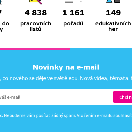
7
4 838
1 161
149
 do
pracovních
pořadů
edukativních
y
listů
her
Novinky na e-mail
co nového se děje ve světě edu. Nová videa, témata, f
c. Nebudeme vám posílat žádný spam. Vložením e-mailu souhlasí