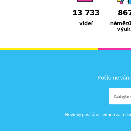
13 733
86
videí
námětů
výuk
Pošleme vám, 
Novinky posíláme jednou za měsí