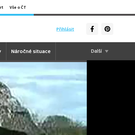
rt
Vše o ČT
Přihlásit
y
Náročné situace
Další