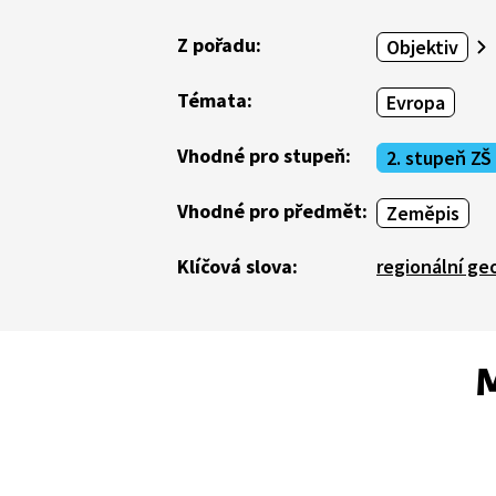
Z pořadu:
Objektiv
Témata:
Evropa
Vhodné pro stupeň:
2. stupeň ZŠ
Vhodné pro předmět:
Zeměpis
Klíčová slova:
regionální ge
M