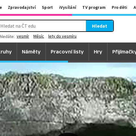
e
Zpravodajství
Sport
iVysílání
TV program
Pro děti
A
Hledat
vesmír
Měsíc
lety do vesmíru
hledáte:
ruhy
Náměty
Pracovní listy
Hry
Přijímačk