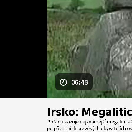
06:48
Irsko: Megalit
Pořad ukazuje nejznámější megalitické
po původních pravěkých obyvatelích os