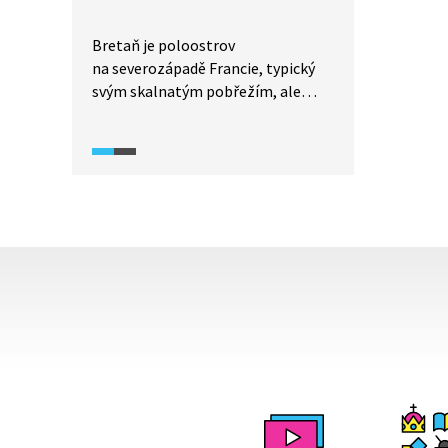
Bretaň je poloostrov
na severozápadě Francie, typický
svým skalnatým pobřežím, ale
i krásným venkovem s gotickou
architekturou. Video zachycuje
i typické francouzské pochoutky,
místní keramiku, nebo megalitické
neolitické památky v Carnaku –
menhiry.