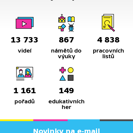
13 733
867
4 838
videí
námětů do
pracovních
výuky
listů
1 161
149
pořadů
edukativních
her
Novinky na e-mail