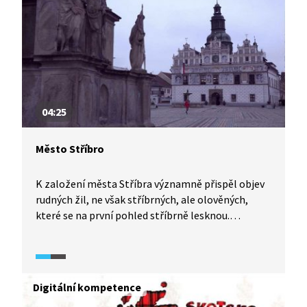
Důvod byl prostý, nacházelo se pod ním hnědé
uhlí. V co se město proměnilo poté, co si ho vzaly
stavební stroje? A proč jeho zbourání považují
někteří lidé za kulturní zločin?
04:25
Město Stříbro
K založení města Stříbra významně přispěl objev
rudných žil, ne však stříbrných, ale olověných,
které se na první pohled stříbrně lesknou.
Na pozůstatky těžby olověných rud tu narazíme
dodnes. Důvodů, proč navštívit toto město, je ale
mnohem více. Třeba renesanční radnice
na Masarykově náměstí, Minoritský klášter,
Digitální kompetence
Prokopská štola nebo unikátní kamenný most.