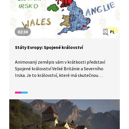
Cathedral). Z katedrály zamíříme i do slavné
Victoria Street a do zahrad, které leží ve stínu
Edinburského hradu.
02:30
PL
Státy Evropy: Spojené království
Animovaný zeměpis vám v krátkosti představí
Spojené království Velké Británie a Severního
Irska. Je to království, které má skutečnou
královnu. Dozvíte se, proč bychom mu neměli
říkat Anglie.