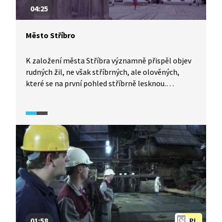
04:25
Město Stříbro
K založení města Stříbra významně přispěl objev
rudných žil, ne však stříbrných, ale olověných,
které se na první pohled stříbrně lesknou.
Na pozůstatky těžby olověných rud tu narazíme
dodnes. Důvodů, proč navštívit toto město, je ale
mnohem více. Třeba renesanční radnice
na Masarykově náměstí, Minoritský klášter,
Prokopská štola nebo unikátní kamenný most.
Podívejte se sami.
01:58
PL