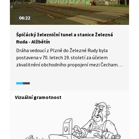
06:22
Špičácký železniční tunel a stanice Železná
Ruda - Alžbětín
Dráha vedoucí z Plzně do Železné Rudy byla
postavena v 70. letech 19. století za účelem
zkvalitnění obchodního propojení mezi Čechami
a Bavorskem, zvláště kvůli přepravě uhlí. Jednalo
se o první trať, která vedla do jádra Šumavy.
Součástí železnice je tunel pod Špičákem měřící
1747 m, což byl tehdy nejdelší železniční tunel
Vizuální gramotnost
v celém Rakousku-Uhersku. Za zmínku stojí
i zastávka Železná Ruda - Alžbětín, která je
unikátní tím, že přes ni prochází státní hranice.