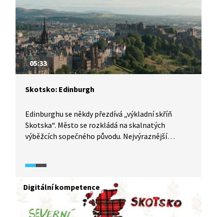
05:33
Skotsko: Edinburgh
Edinburghu se někdy přezdívá „výkladní skříň
Skotska“. Město se rozkládá na skalnatých
výběžcích sopečného původu. Nejvýraznější
památkou města je slavný Edinburský hrad, se
kterým jsou spjaty dějiny celého Skotska. Místo je
opředeno řadou pověstí a legend. Během srpna
můžete v Edinburghu zažít třítýdenní festival
Digitální kompetence
Fringe, kde se setkávají umělci z celého světa.
Historické centrum města protíná ulice Royal
Mile, jejíž dominantou je katedrála sv. Jiljí (St Giles