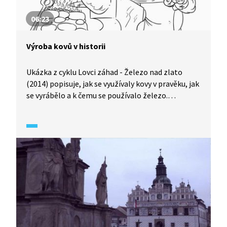
06:23
Výroba kovů v historii
Ukázka z cyklu Lovci záhad - Železo nad zlato
(2014) popisuje, jak se využívaly kovy v pravěku, jak
se vyrábělo a k čemu se používalo železo.
Zobrazuje postup výroby železa v peci od tavení
železné rudy smíchané s dřevěným uhlím, až
po výsledný produkt, tzv. lupu. Ukázka se věnuje
i výrobě železných hřiven na našem území,
vysvětluje, co jsou to hřivny a k čemu se ve své
době využívaly.