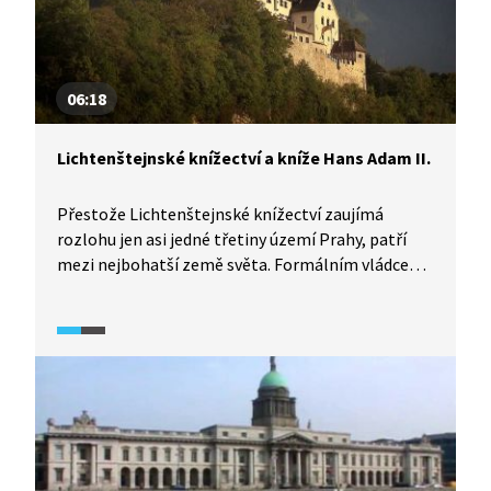
06:18
Lichtenštejnské knížectví a kníže Hans Adam II.
Přestože Lichtenštejnské knížectví zaujímá
rozlohu jen asi jedné třetiny území Prahy, patří
mezi nejbohatší země světa. Formálním vládcem
je kníže Hans Adam II., pravomoci ale předal
synovi Aloisovi. Vzhledem k původu
a zodpovědnosti spojené s vládnutím je
pochopitelné, že jejich výchova, vzdělání, ale
i postavení například mezi spolužáky byly
poněkud odlišné.