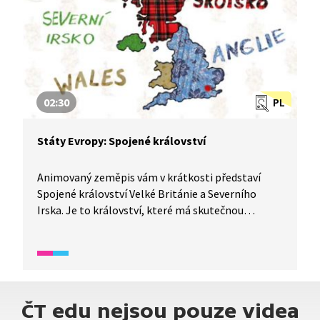
Podívejte se sami.
02:30
PL
Státy Evropy: Spojené království
Animovaný zeměpis vám v krátkosti představí
Spojené království Velké Británie a Severního
Irska. Je to království, které má skutečnou
královnu. Dozvíte se, proč bychom mu neměli
říkat Anglie.
ČT edu nejsou pouze videa