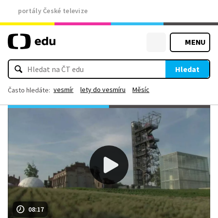
portály České televize
MENU
Hledat
vesmír
lety do vesmíru
Měsíc
Často hledáte:
08:17