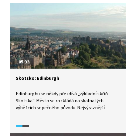
05:33
Skotsko: Edinburgh
Edinburghu se někdy přezdívá „výkladní skříň
Skotska“. Město se rozkládá na skalnatých
výběžcích sopečného původu. Nejvýraznější
památkou města je slavný Edinburský hrad, se
kterým jsou spjaty dějiny celého Skotska. Místo je
opředeno řadou pověstí a legend. Během srpna
můžete v Edinburghu zažít třítýdenní festival