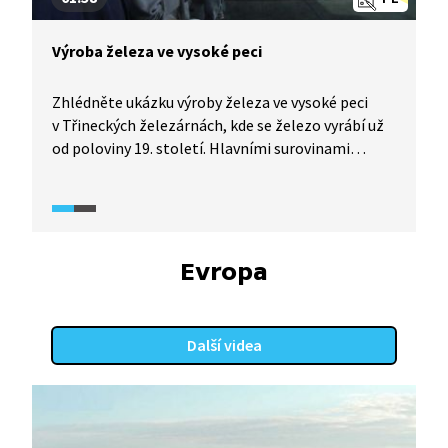
Výroba železa ve vysoké peci
Zhlédněte ukázku výroby železa ve vysoké peci
v Třineckých železárnách, kde se železo vyrábí už
od poloviny 19. století. Hlavními surovinami
k výrobě surového železa jsou železná ruda a koks
z černého uhlí, které se tu těží. Proces výroby
železa ve vysoké peci je z velké části řízený
počítačem a trvá přibližně osm hodin.
Evropa
Další videa