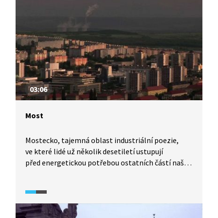
Fringe, kde se setkávají umělci z celého světa.
Historické centrum města protíná ulice Royal
Mile, jejíž dominantou je katedrála sv. Jiljí (St Giles
Cathedral). Z katedrály zamíříme i do slavné
Victoria Street a do zahrad, které leží ve stínu
Edinburského hradu.
03:06
Most
Mostecko, tajemná oblast industriální poezie,
ve které lidé už několik desetiletí ustupují
před energetickou potřebou ostatních částí naší
země. Mění své domovy, aby umožnili strojním
kolosům dobývat uhlí. Město Most bylo postaveno
takzvaně na zelené louce. Staré město Most v 70.
letech 20. století stavební stroje srovnaly se zemí.