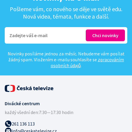
Pošleme vám, co nového se děje ve světě edu.
Nová videa, témata, funkce a další.
Novinky posíláme jednou za měsíc. Nebudeme vám posílat
žádný spam. Vložením e-mailu souhlasíte se
zpracováním
osobních údajů
.