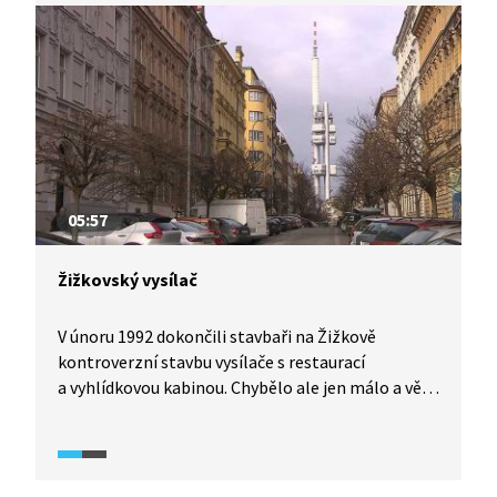
stal národní kulturní památkou. Televizní vysílač
je pouze jednou součástí celé stavby, která
původně vznikla jako hotel. Více se dozvíte z naší
reportáže.
05:57
Žižkovský vysílač
V únoru 1992 dokončili stavbaři na Žižkově
kontroverzní stavbu vysílače s restaurací
a vyhlídkovou kabinou. Chybělo ale jen málo a věž
mohla stát na jiném místě a mít jinou výšku
i vzhled. Na výstavbu vzpomíná architekt Václav
Aulický, podle jehož návrhu nejvyšší stavba v Praze
vznikla.