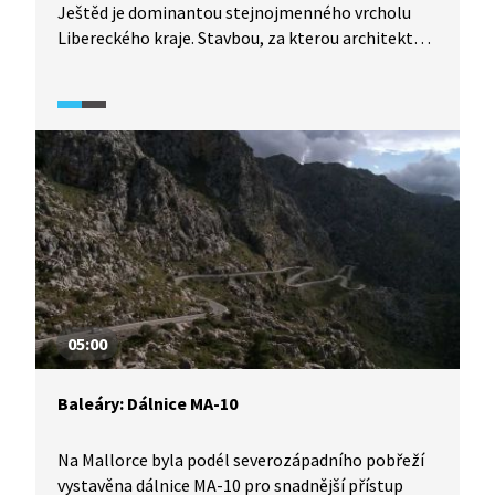
Ještěd je dominantou stejnojmenného vrcholu
Libereckého kraje. Stavbou, za kterou architekt
Karel Hubáček obdržel několik prestižních cen,
provází Miroslav Táborský.
05:00
Baleáry: Dálnice MA-10
Na Mallorce byla podél severozápadního pobřeží
vystavěna dálnice MA-10 pro snadnější přístup