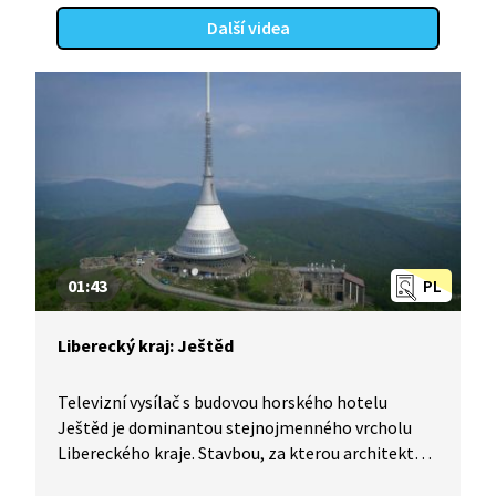
Další videa
01:43
PL
Liberecký kraj: Ještěd
Televizní vysílač s budovou horského hotelu
Ještěd je dominantou stejnojmenného vrcholu
Libereckého kraje. Stavbou, za kterou architekt
Karel Hubáček obdržel několik prestižních cen,