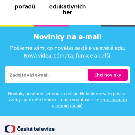
pořadů
edukativních
her
Novinky na e-mail
Pošleme vám, co nového se děje ve světě edu.
Nová videa, témata, funkce a další.
Novinky posíláme jednou za měsíc. Nebudeme vám posílat
žádný spam. Vložením e-mailu souhlasíte se
zpracováním
osobních údajů
.