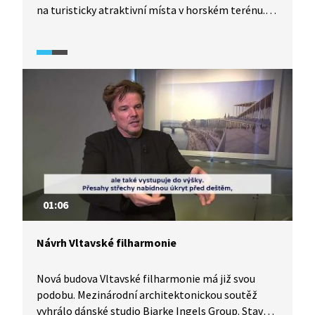
na turisticky atraktivní místa v horském terénu.
Dozvíme se o výstavbě této dopravní cesty a také
si prohlédneme lokality, které dálnice spojuje,
například vesnici Deia, klášter Lluc, hotel
Formentor nebo vyhlídku Mirador de Mal Pas.
01:06
Návrh Vltavské filharmonie
Nová budova Vltavské filharmonie má již svou
podobu. Mezinárodní architektonickou soutěž
vyhrálo dánské studio Bjarke Ingels Group. Stavba