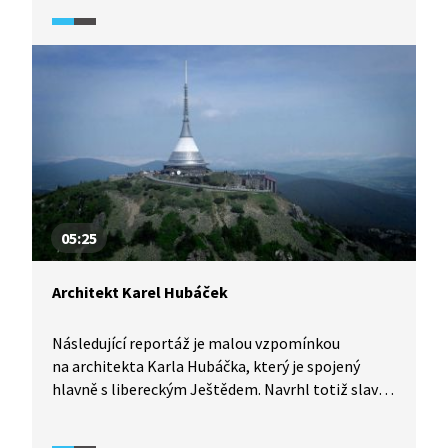
provází Miroslav Táborský.
05:25
Architekt Karel Hubáček
Následující reportáž je malou vzpomínkou
na architekta Karla Hubáčka, který je spojený
hlavně s libereckým Ještědem. Navrhl totiž slavný
hotel s televizním vysílačem, který se stal českou
stavbou 20. století i národní technickou