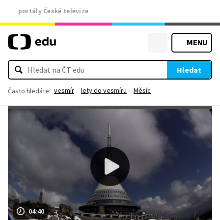
portály České televize
MENU
Hledat
vesmír
lety do vesmíru
Měsíc
Často hledáte:
04:40