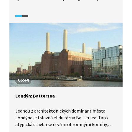
by podle plánů vedení města měla být hotová
v roce 2032. Kulturní centrum s několik sály se
stane také sídlem České filharmonie. Podívejte,
jak architekti postupovali při tvorbě návrhu.
06:44
Londýn: Battersea
Jednou z architektonických dominant města
Londýna je i slavná elektrárna Battersea. Tato
atypická stavba se čtyřmi ohromnými komíny,
která je jednou z největší cihlových staveb