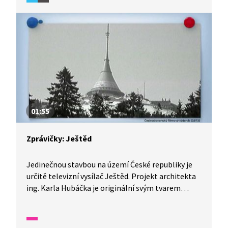
památkou.
01:55
Zprávičky: Ještěd
Jedinečnou stavbou na území České republiky je
určitě televizní vysílač Ještěd. Projekt architekta
ing. Karla Hubáčka je originální svým tvarem
jednodílného rotačního hyperboloidu, který
plynule navazuje na vrchol hory a působí jako její
prodloužená část. I proto se vysílač na Ještědu