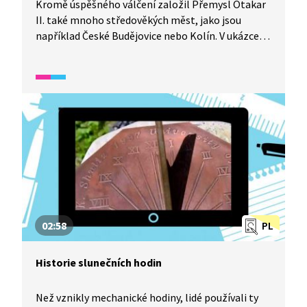
Kromě úspěšného válčení založil Přemysl Otakar
II. také mnoho středověkých měst, jako jsou
například České Budějovice nebo Kolín. V ukázce je
zachyceno, jak to vypadalo v jednom z nich.
02:58
PL
Historie slunečních hodin
Než vznikly mechanické hodiny, lidé používali ty