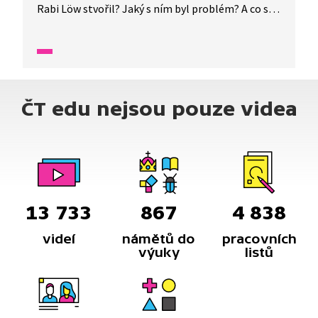
Rabi Löw stvořil? Jaký s ním byl problém? A co se
stalo, když se v Golemovi nahromadilo moc
energie? Poslouchejte vyprávění ze Starých
pověstí českých, které je tlumočeno do znakového
jazyka.
ČT edu nejsou pouze videa
13 733
867
4 838
videí
námětů do
pracovních
výuky
listů