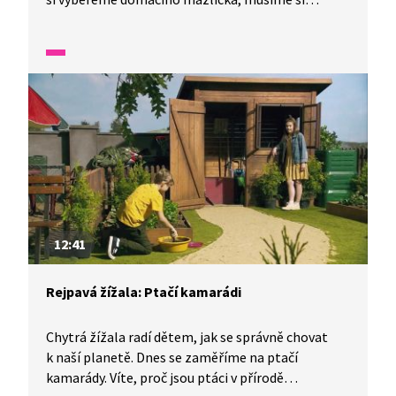
rozmyslet, zda se o něj dokážeme správně
postarat. Budeme na něj mít dostatek času ? Žije
naše rodina tak, aby vybraný živočich nestrádal?
Jaké vybavení pro něj musíme mít?
12:41
Rejpavá žížala: Ptačí kamarádi
Chytrá žížala radí dětem, jak se správně chovat
k naší planetě. Dnes se zaměříme na ptačí
kamarády. Víte, proč jsou ptáci v přírodě