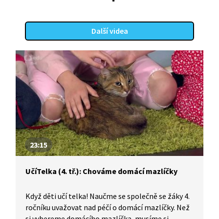
Další videa
23:15
UčíTelka (4. tř.): Chováme domácí mazlíčky
Když děti učí telka! Naučme se společně se žáky 4.
ročníku uvažovat nad péčí o domácí mazlíčky. Než
si vybereme domácího mazlíčka, musíme si