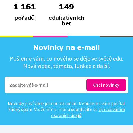
1 161
149
pořadů
edukativních
her
Novinky na e-mail
Pošleme vám, co nového se děje ve světě edu.
Nová videa, témata, funkce a další.
Novinky posíláme jednou za měsíc. Nebudeme vám posílat
žádný spam. Vložením e-mailu souhlasíte se
zpracováním
osobních údajů
.