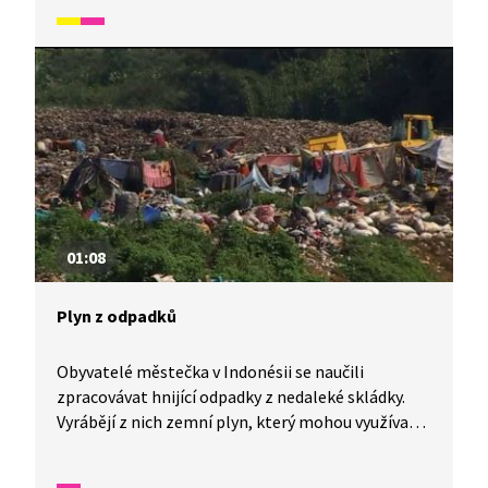
trpí. Rozhodnou se proto odpadkový ostrov
uklidit. Jak se jim to povedlo, zjistíte v tomto díle
Kosmixu: Pod hladinou.
01:08
Plyn z odpadků
Obyvatelé městečka v Indonésii se naučili
zpracovávat hnijící odpadky z nedaleké skládky.
Vyrábějí z nich zemní plyn, který mohou využívat
k vaření. Na to, jak takový proces funguje, se
podívejte ve videu.