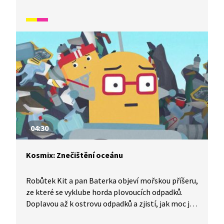
nenahraditelní? Jak jim můžeme pomoci? Co
můžeme nabídnout ptákům do krmítka a kam ho
umístit? O tom všem si budeme povídat
s kamarádkou žížalou.
04:30
Kosmix: Znečištění oceánu
Robůtek Kit a pan Baterka objeví mořskou příšeru,
ze které se vyklube horda plovoucích odpadků.
Doplavou až k ostrovu odpadků a zjistí, jak moc je
moře odpadky znečištěné a jak mořští živočichové