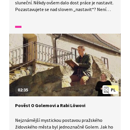
sluneční. Někdy ovšem dalo dost práce je nastavit.
Pozastavujete se nad slovem „nastavit“? Není
to tak jednoduché, v létě by mohly ukazovat jiný
čas než v zimě. Proč? Kdy tenhle problém lidé
vyřešili? A kde je na jednom místě nejvíce
slunečních hodin? Kolik jich v České republice
dohromady najdete?
02:35
PL
Pověst O Golemovi a Rabi Löwovi
Nejznámější mystickou postavou pražského
židovského města byl jednoznačně Golem. Jak ho