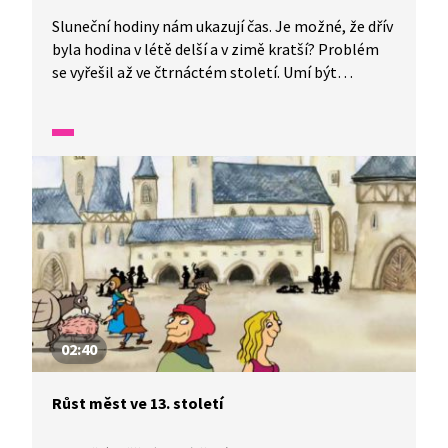
Sluneční hodiny nám ukazují čas. Je možné, že dřív
byla hodina v létě delší a v zimě kratší? Problém
se vyřešil až ve čtrnáctém století. Umí být
sluneční hodiny přesné? Podívejme se, jak opravdu
fungují!
02:40
Růst měst ve 13. století