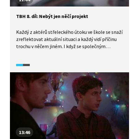
TBH 8. díl: Nebýt jen něčí projekt
Každý z aktérů střeleckého útoku ve škole se snaží
zreflektovat aktuální situaci a každý vidí příčinu
trochu v něčem jiném. I když se společným
jmenovatelem různých problémů zdá být Mája.
Nebo ne? Lukáš mezitím přemýšlí o své sexuální
identitě.
13:46