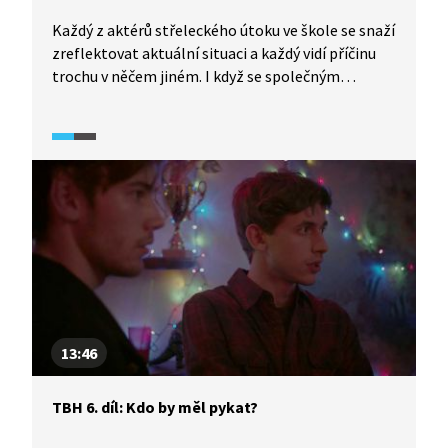
Každý z aktérů střeleckého útoku ve škole se snaží
zreflektovat aktuální situaci a každý vidí příčinu
trochu v něčem jiném. I když se společným
jmenovatelem různých problémů zdá být Mája.
Nebo ne? Lukáš mezitím přemýšlí o své sexuální
identitě.
13:46
TBH 6. díl: Kdo by měl pykat?