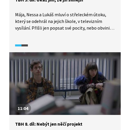
Mája, Nessa a Lukáš mluví o střeleckém útoku,
který se odehrál na jejich škole, v televizním
vysílání. Přišli jen popsat své pocity, nebo obvinit
společnost z toho, jaký tlak na mladé lidi vytváří?
A jaké nároky si na sebe vytváří hlavní postavy
samy? Zapadnout, být milovaný a sledovaný.
Někteří se pokusí žít i bez toho.
11:04
TBH 8. díl: Nebýt jen něčí projekt