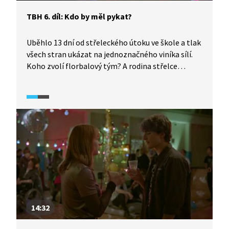
TBH 6. díl: Kdo by měl pykat?
Uběhlo 13 dní od střeleckého útoku ve škole a tlak
všech stran ukázat na jednoznačného viníka sílí.
Koho zvolí florbalový tým? A rodina střelce
Tondy? A koho Mája nebo Nessa?
14:32