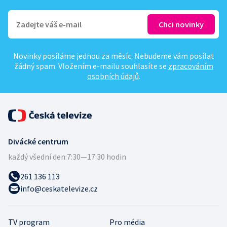
Novinky posíláme jednou za měsíc. Nebudeme vám posílat
žádný spam. Vložením e-mailu souhlasíte se
zpracováním
osobních údajů
.