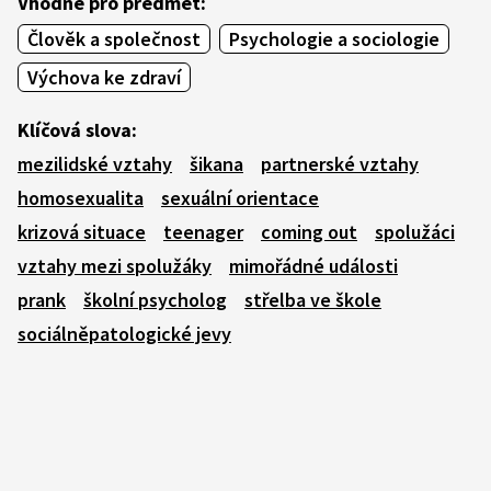
Vhodné pro předmět:
Člověk a společnost
Psychologie a sociologie
Výchova ke zdraví
Klíčová slova:
mezilidské vztahy
šikana
partnerské vztahy
homosexualita
sexuální orientace
krizová situace
teenager
coming out
spolužáci
vztahy mezi spolužáky
mimořádné události
prank
školní psycholog
střelba ve škole
sociálněpatologické jevy