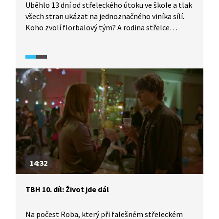
Uběhlo 13 dní od střeleckého útoku ve škole a tlak
všech stran ukázat na jednoznačného viníka sílí.
Koho zvolí florbalový tým? A rodina střelce
Tondy? A koho Mája nebo Nessa?
14:32
TBH 10. díl: Život jde dál
Na počest Roba, který při falešném střeleckém