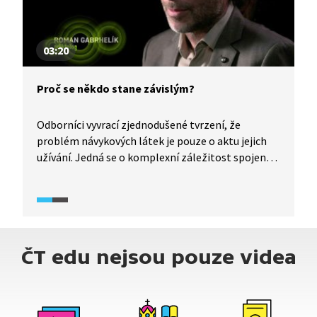
03:20
Proč se někdo stane závislým?
Odborníci vyvrací zjednodušené tvrzení, že
problém návykových látek je pouze o aktu jejich
užívání. Jedná se o komplexní záležitost spojenou
se sociálním a kulturním prostředím, výchovou
a každodenní realitou konkrétního člověka. Video
je součástí dokumentárního cyklu Česko
na drogách (2024).
ČT edu nejsou pouze videa