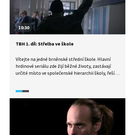
10:30
TBH 1. díl: Střelba ve škole
Vítejte na jedné brněnské střední škole. Hlavní
hrdinové seriálu zde žijí běžné životy, zastávají
určité místo ve společenské hierarchii školy, řeší
problémy partnerských vztahů, baví se s kamarády
nebo třeba streamují. Vše se ale změní v den, kdy
dojde přímo ve škole ke střelbě. Bude někdo
zraněn? Kdo je viník? A kdo oběť? A proč k tomu
všemu došlo?