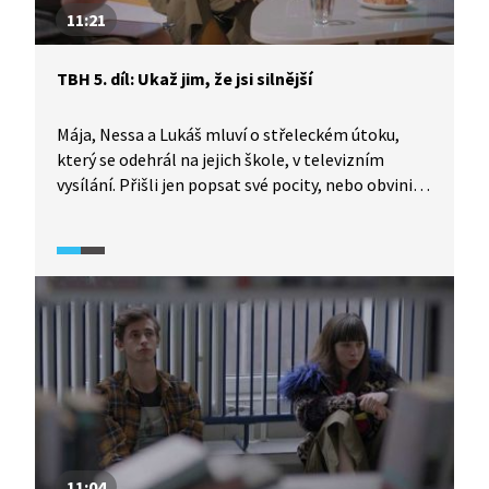
11:21
TBH 5. díl: Ukaž jim, že jsi silnější
Mája, Nessa a Lukáš mluví o střeleckém útoku,
který se odehrál na jejich škole, v televizním
vysílání. Přišli jen popsat své pocity, nebo obvinit
společnost z toho, jaký tlak na mladé lidi vytváří?
A jaké nároky si na sebe vytváří hlavní postavy
samy? Zapadnout, být milovaný a sledovaný.
Někteří se pokusí žít i bez toho.
11:04