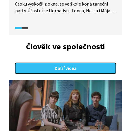
útoku vyskočil z okna, se ve škole koná taneční
party. Účastní se florbalisti, Tonda, Nessa i Mája.
Na střelecký útok sice většina z nich
nezapomněla, ale zdá se, že mnohým z nich tahle
situace pomohla. Posunout se, poznat se a najít
cestu ke spřízněným duším.
Člověk ve společnosti
Další videa