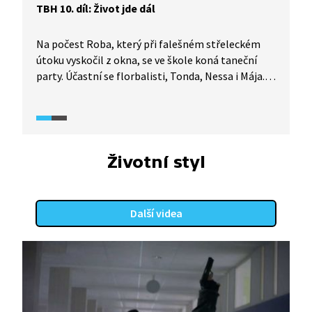
TBH 10. díl: Život jde dál
Na počest Roba, který při falešném střeleckém
útoku vyskočil z okna, se ve škole koná taneční
party. Účastní se florbalisti, Tonda, Nessa i Mája.
Na střelecký útok sice většina z nich
nezapomněla, ale zdá se, že mnohým z nich tahle
situace pomohla. Posunout se, poznat se a najít
cestu ke spřízněným duším.
Životní styl
Další videa