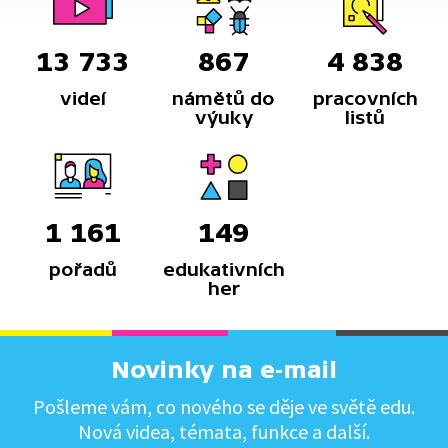
13 733
867
4 838
videí
námětů do
pracovních
výuky
listů
1 161
149
pořadů
edukativních
her
Novinky na e-mail
Pošleme vám, co nového se děje ve světě edu.
Nová videa, témata, funkce a další.