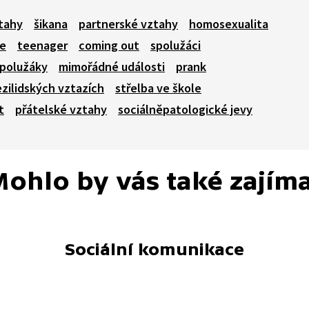
tahy
šikana
partnerské vztahy
homosexualita
ce
teenager
coming out
spolužáci
spolužáky
mimořádné události
prank
ezilidských vztazích
střelba ve škole
t
přátelské vztahy
sociálněpatologické jevy
ohlo by vás také zajím
Sociální komunikace