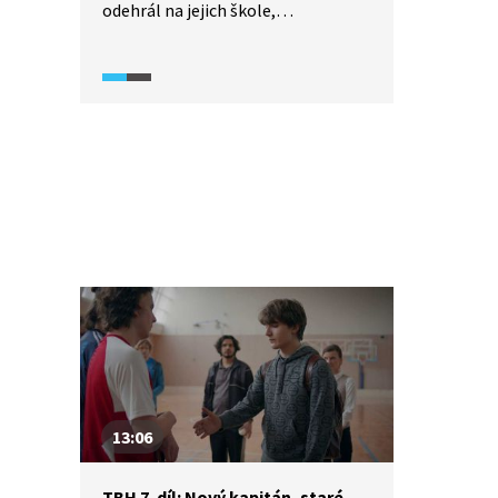
odehrál na jejich škole,
v televizním vysílání. Přišli jen
popsat své pocity, nebo obvinit
společnost z toho, jaký tlak
na mladé lidi vytváří? A jaké nároky
si na sebe vytváří hlavní postavy
samy? Zapadnout, být milovaný
a sledovaný. Někteří se pokusí žít
i bez toho.
13:06
TBH 7. díl: Nový kapitán, staré