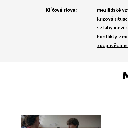
Klíčová slova:
mezilidské vz
krizová situa
vztahy mezi 
konflikty v m
zodpovědnos
M