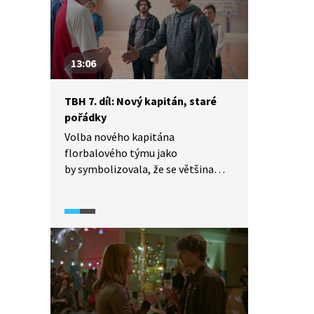
13:06
TBH 7. díl: Nový kapitán, staré
pořádky
Volba nového kapitána
florbalového týmu jako
by symbolizovala, že se většina
žáků touží vrátit ke svým běžným
životům před střeleckým útokem
ve škole. Florbal, vztahy, party. Je
to ale možné? Jak situaci ovlivní
střelec Tonda, který navštíví
florbalový trénink, kde má celá
nešťastná událost kořeny?