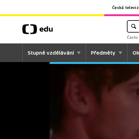
Česká televiz
Často 
Stupně vzdělávání
Předměty
Ok