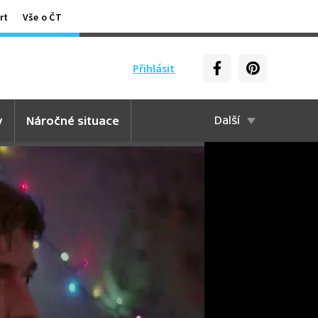
rt
Vše o ČT
Přihlásit
y
Náročné situace
Další