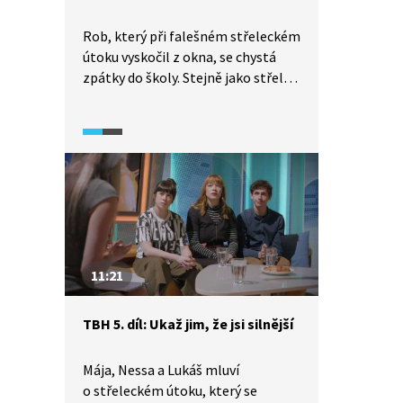
Rob, který při falešném střeleckém
útoku vyskočil z okna, se chystá
zpátky do školy. Stejně jako střelec
Tonda. Větší pozornost na sebe
ovšem strhne Lukáš, který už ví, co
chce udělat a všem říct. Přinese
jeho přiznání ohledně sexuální
orientace happy end?
11:21
TBH 5. díl: Ukaž jim, že jsi silnější
Mája, Nessa a Lukáš mluví
o střeleckém útoku, který se