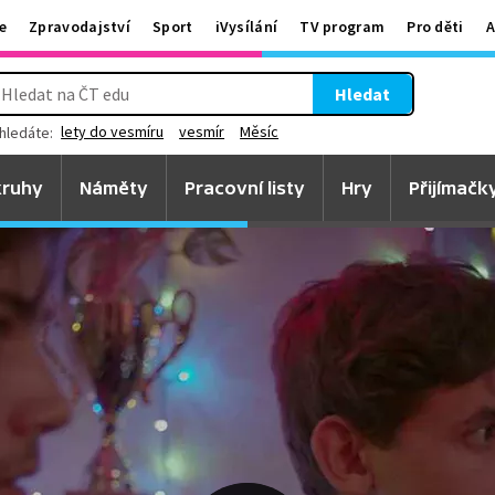
e
Zpravodajství
Sport
iVysílání
TV program
Pro děti
A
Hledat
lety do vesmíru
vesmír
Měsíc
hledáte:
ruhy
Náměty
Pracovní listy
Hry
Přijímačk