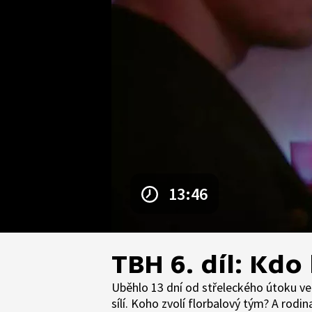
13:46
TBH 6. díl: Kdo
Uběhlo 13 dní od střeleckého útoku ve
sílí. Koho zvolí florbalový tým? A rod