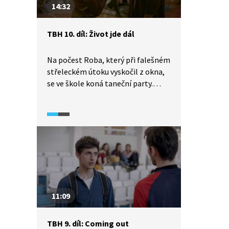
14:32
TBH 10. díl: Život jde dál
Na počest Roba, který při falešném
střeleckém útoku vyskočil z okna,
se ve škole koná taneční party.
Účastní se florbalisti, Tonda, Nessa
i Mája. Na střelecký útok sice
většina z nich nezapomněla, ale
zdá se, že mnohým z nich tahle
situace pomohla. Posunout se,
poznat se a najít cestu
ke spřízněným duším.
11:09
TBH 9. díl: Coming out