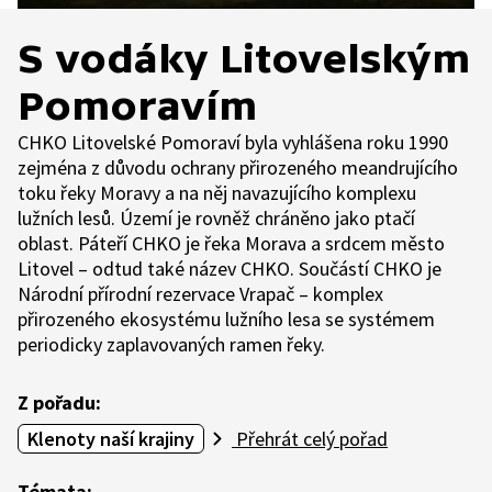
S vodáky Litovelským
Pomoravím
CHKO Litovelské Pomoraví byla vyhlášena roku 1990
zejména z důvodu ochrany přirozeného meandrujícího
toku řeky Moravy a na něj navazujícího komplexu
lužních lesů. Území je rovněž chráněno jako ptačí
oblast. Páteří CHKO je řeka Morava a srdcem město
Litovel – odtud také název CHKO. Součástí CHKO je
Národní přírodní rezervace Vrapač – komplex
přirozeného ekosystému lužního lesa se systémem
periodicky zaplavovaných ramen řeky.
Z pořadu:
Klenoty naší krajiny
Přehrát celý pořad
Témata: