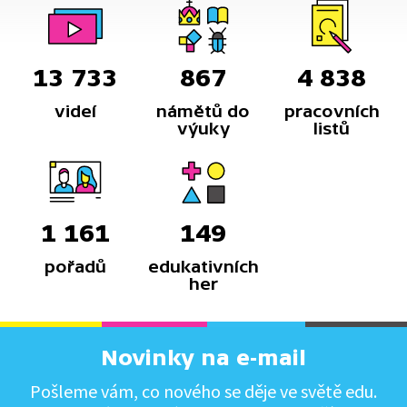
13 733
867
4 838
videí
námětů do
pracovních
výuky
listů
1 161
149
pořadů
edukativních
her
Novinky na e-mail
Pošleme vám, co nového se děje ve světě edu.