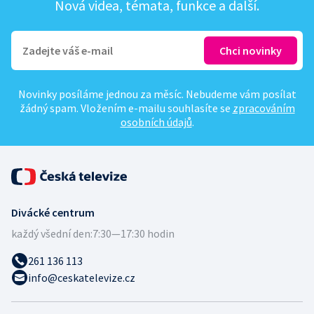
Nová videa, témata, funkce a další.
Novinky posíláme jednou za měsíc. Nebudeme vám posílat
žádný spam. Vložením e-mailu souhlasíte se
zpracováním
osobních údajů
.