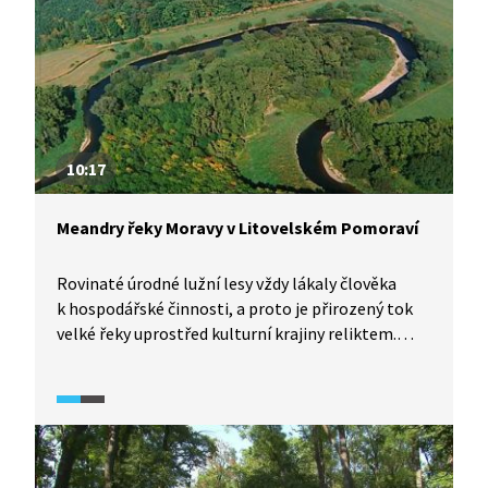
10:17
Meandry řeky Moravy v Litovelském Pomoraví
Rovinaté úrodné lužní lesy vždy lákaly člověka
k hospodářské činnosti, a proto je přirozený tok
velké řeky uprostřed kulturní krajiny reliktem.
Litovelským Pomoravím protékající Morava
působí na Středoevropana zvyklého na regulované
toky jedinečně. A to nejen typickými meandry
a rameny v různých stadiích svého vývoje, ale
i faunou a flórou vázanými na periodicky
zaplavované ekosystémy údolní nivy. I dnes existují