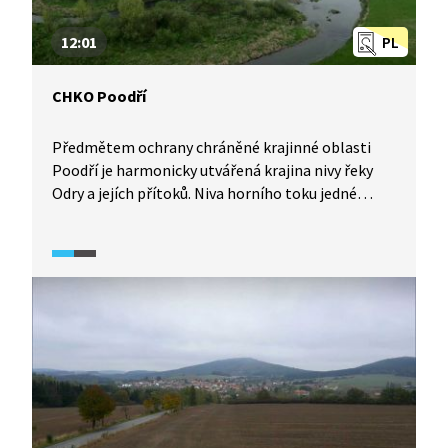
12:01
PL
CHKO Poodří
Předmětem ochrany chráněné krajinné oblasti
Poodří je harmonicky utvářená krajina nivy řeky
Odry a jejích přítoků. Niva horního toku jedné
z největších evropských řek a lužní lesy zasahují
na samý okraj jednoho z nejprůmyslovějších měst
v zemi.