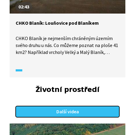
02:43
CHKO Blaník: Louňovice pod Blaníkem
CHKO Blaník je nejmenším chráněným územím
svého druhu u nás. Co můžeme poznat na ploše 41
km2? Například vrcholy Velký a Malý Blaník,
suťové lesy, mokřady či meandry řeky Blanice. Také
se tu nachází památky, například barokní kostel
a zámek v Louňovicích pod Blaníkem.
Životní prostředí
Další videa