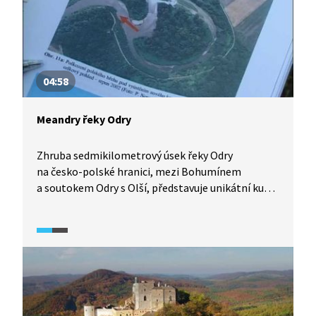
vede k destrukci tohoto vzácného lesního
ekosystému.
04:58
Meandry řeky Odry
Zhruba sedmikilometrový úsek řeky Odry
na česko-polské hranici, mezi Bohumínem
a soutokem Odry s Olší, představuje unikátní kus
středoevropské přírody. Jiná takto velká
neregulovaná řeka v Evropě už neexistuje.
Meandrující koryto Odry připomíná svojí divokostí
a nespoutaností řeku Amazonku. Zdejší lužní lesy
představují nejen cenný a pestrý ekosystém
s četnými druhy rostlin a živočichů, ale
i přirozenou ochranu proti povodním.