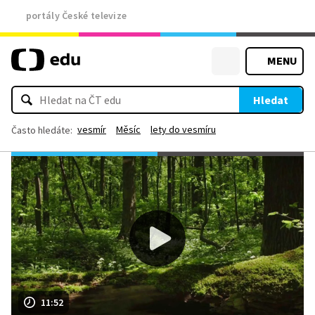
portály České televize
MENU
Hledat
vesmír
Měsíc
lety do vesmíru
Často hledáte:
11:52