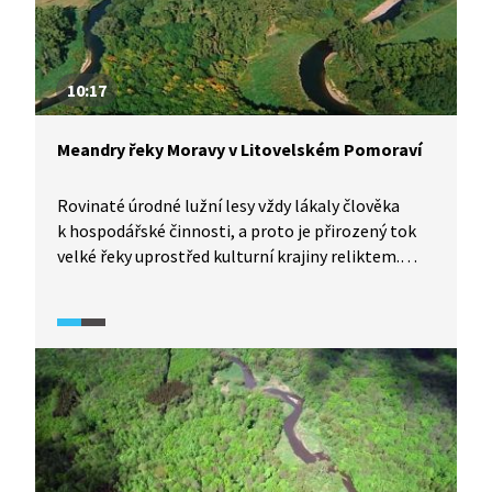
10:17
Meandry řeky Moravy v Litovelském Pomoraví
Rovinaté úrodné lužní lesy vždy lákaly člověka
k hospodářské činnosti, a proto je přirozený tok
velké řeky uprostřed kulturní krajiny reliktem.
Litovelským Pomoravím protékající Morava
působí na Středoevropana zvyklého na regulované
toky jedinečně. A to nejen typickými meandry
a rameny v různých stadiích svého vývoje, ale
i faunou a flórou vázanými na periodicky
zaplavované ekosystémy údolní nivy. I dnes existují
faktory, které mohou lužní les a především jeho
vodní režim ohrozit, proto je jejich ochrana nutná.