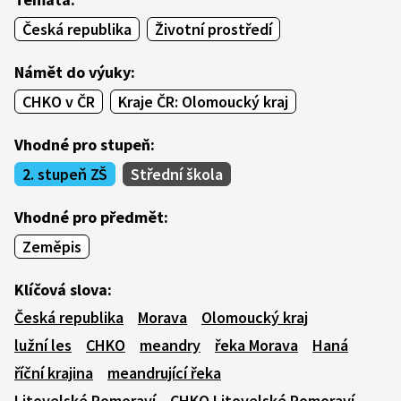
Česká republika
Životní prostředí
Námět do výuky:
CHKO v ČR
Kraje ČR: Olomoucký kraj
Vhodné pro stupeň:
2. stupeň ZŠ
Střední škola
Vhodné pro předmět:
Zeměpis
Klíčová slova:
Česká republika
Morava
Olomoucký kraj
lužní les
CHKO
meandry
řeka Morava
Haná
říční krajina
meandrující řeka
Litovelské Pomoraví
CHKO Litovelské Pomoraví