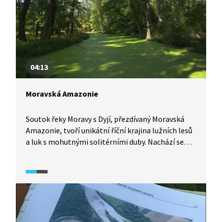
faktory, které mohou lužní les a především jeho
vodní režim ohrozit, proto je jejich ochrana nutná.
04:13
Moravská Amazonie
Soutok řeky Moravy s Dyjí, přezdívaný Moravská
Amazonie, tvoří unikátní říční krajina lužních lesů
a luk s mohutnými solitérními duby. Nachází se
zde řada zvláště chráněných druhů živočichů
a rostlin. Oblast je součástí evropské sítě Natura
2000 a biosférickou rezervací UNESCO. Zatím však
není ukotvena v podobě zvláště chráněného
území. Způsob lesního hospodaření státní firmou
České lesy v této lokalitě je dlouhodobě kritizován
ekology, vědci i státní ochranou přírody, neboť