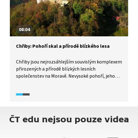
08:04
Chřiby: Pohoří skal a přírodě blízkého lesa
Chřiby jsou nejrozsáhlejším souvislým komplexem
přirozených a přírodě blízkých lesních
společenstev na Moravě. Nevysoké pohoří, jehož
dominantou jsou kromě skal hlavně lesy. Ačkoliv
se nejedná o chráněné území, nedocházelo zde
naštěstí k masivní výsadbě smrku, a tak si tato
oblast zachovala svou přírodní hodnotu.
ČT edu nejsou pouze videa