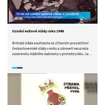
05:01
Uznání exilové vlády roku 1940
Britská vláda souhlasila se zřízením prozatímní
československé vlády v exilu a zároveň neuznala
suverenitu vládního kabinetu v protektorátu. Jak
složitá byla cesta k jejímu finálnímu uznání a jaké
diplomatické kroky bylo zapotřebí udělat?