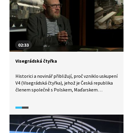
02:33
Visegrádská čtyřka
Historici a novinář přibližují, proč vzniklo uskupení
V4 (Visegrádská čtyřka), jehož je Česká republika
členem společně s Polskem, Maďarskem
a Slovenskem. Základem byla snaha přistoupit
k Evropské unii a NATO. Tento útvar byl užitečný
nejen pro vyměňování zkušeností, ale také
pro vytvoření společenství dostatečně velkého,
aby jej musel, čistě pragmaticky řečeno, zbytek EU
brát vážně.