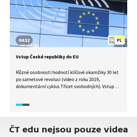
04:32
PL
Vstup České republiky do EU
Různé osobnosti hodnotí klíčové okamžiky 30 let
po sametové revoluci (video z roku 2019,
dokumentární cyklus Třicet svobodných). Vstup
do Evropské unie byl jednou z nejvýznamnějších
událostí v novodobé historii České republiky. EU
jako jediná reálně existující sociální a hospodářská
struktura na kontinentu nabízí mnoho výhod,
především v ekonomické oblasti. O členství
ČT edu nejsou pouze videa
rozhodli čeští občané v referendu a navzdory sílící
kritice vůči unii pokládá stále většina lidí toto