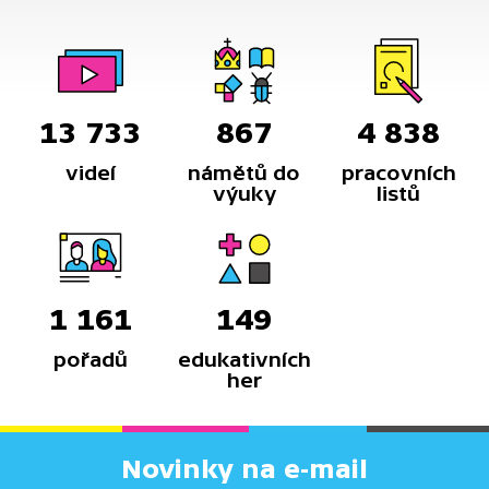
rozhodnutí za správné.
13 733
867
4 838
videí
námětů do
pracovních
výuky
listů
1 161
149
pořadů
edukativních
her
Novinky na e-mail