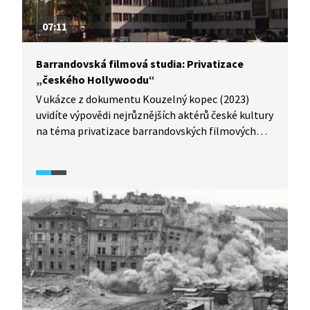
07:11
Barrandovská filmová studia: Privatizace
„českého Hollywoodu“
V ukázce z dokumentu Kouzelný kopec (2023)
uvidíte výpovědi nejrůznějších aktérů české kultury
na téma privatizace barrandovských filmových
studií. Ateliéry, kdysi za první republiky
nejmodernější v Evropě, připadly
po komunistickém převratu státu. Po roce 1989
byly nicméně znovu zprivatizovány a do té doby
plně fungující a dokonce i vydělávající „fabrika"
na filmy prošla obrovskou krizí, než ji zachránila
zahraniční produkce.