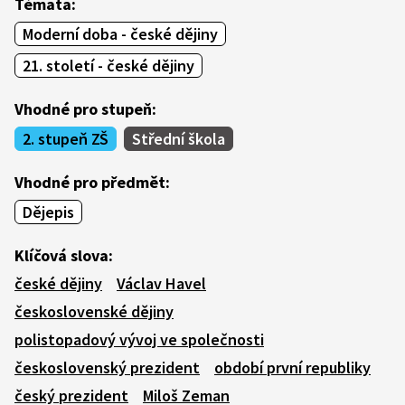
Témata:
Moderní doba - české dějiny
21. století - české dějiny
Vhodné pro stupeň:
2. stupeň ZŠ
Střední škola
Vhodné pro předmět:
Dějepis
Klíčová slova:
české dějiny
Václav Havel
československé dějiny
polistopadový vývoj ve společnosti
československý prezident
období první republiky
český prezident
Miloš Zeman