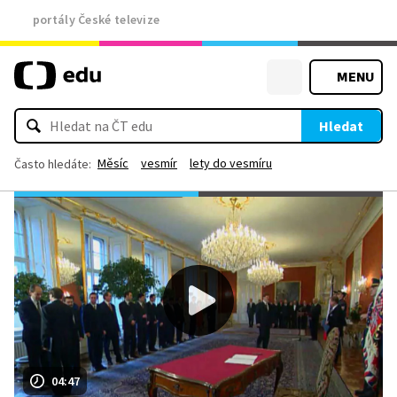
portály České televize
MENU
Hledat
Měsíc
vesmír
lety do vesmíru
Často hledáte:
04:47